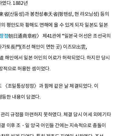
였다. 1882년
省(산둥성)과 봉천성奉天省(펑톈성, 현 랴오닝성) 등의
의 평안도와 황해도 연해에 올 수 있게 되자 일본도 일본
장정
朝日通商章程〉 제41관에 “일본국 어선은 조선국의
가토長門(조선 해안이 면한 곳) 이즈모出雲,
道 해안에서 일본 어민의 어로가 허락되었다. 하지만 당시
일방적으로 허용한 셈이었다.
〈조일통상장정〉과 함께 같은 날 체결되었다. 이
평등한 내용이 담겼다.
 관리 규정을 마련하지 못하였다. 체결 당시 어세 외에기타
체결 이후 조・일 양국 어민들 간에는 지속적으로 충돌이