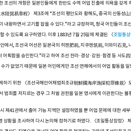
의한 조선의 개항은 일본인들에게 한반도 수역 어업 진출에 의욕을 갖게 하
水陸貿易章程〉 제3조에 “조선의 평안도와 황해도, 중국의 산동성山東
 내왕하면서 고기를 잡을 수 있다.”라고 규정하며, 청국 어민들이 조선
 수 있도록 요구하였다. 이후 1883년 7월 25일에 체결된 〈
조일통상
에서, 조선국 어선은 일본국의 히젠肥前, 지쿠젠筑前, 이와미石見, 나
어획함을 승인한다.”라고 하여 조선 전라·경상·강원·함경 등 사도四
갈 수가 없었기 때문에 일본 어민에게만 조선 연해에서의 어업 활동을 
규제하기 위한 〈조선국해안어채범죄조규朝鮮國海岸漁採犯罪條規〉도 
서 범죄를 저지르는 경우 그 처벌 권한을 일본 영사에게 이관한다는 불
시 제41관에서 출어 가능 지역만 설정하였을 뿐 어업 문제에 대한 세부
운영 상황을 조사하여 다시 논의해 정하기로 하였다. 〈조일통상장정〉 