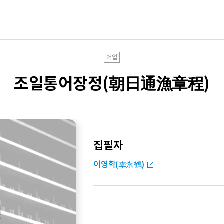
어업
조일통어장정(朝日通漁章程)
집필자
이영학(李永鶴)