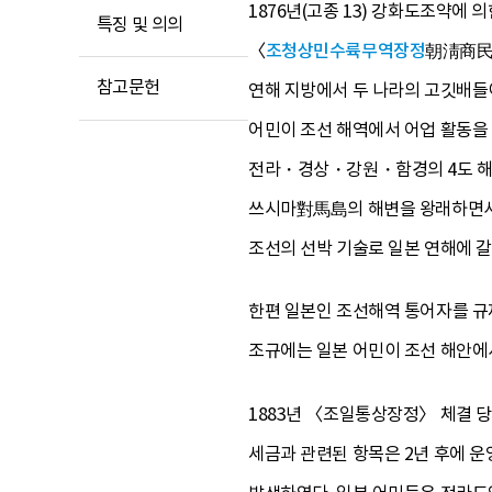
1876년(고종 13) 강화도조약에 
특징 및 의의
〈
조청상민수륙무역장정
朝淸商民
참고문헌
연해 지방에서 두 나라의 고깃배들이
어민이 조선 해역에서 어업 활동을 할
전라・경상・강원・함경의 4도 해안
쓰시마對馬島의 해변을 왕래하면서 
조선의 선박 기술로 일본 연해에 
한편 일본인 조선해역 통어자를 
조규에는 일본 어민이 조선 해안에
1883년 〈조일통상장정〉 체결 당
세금과 관련된 항목은 2년 후에 