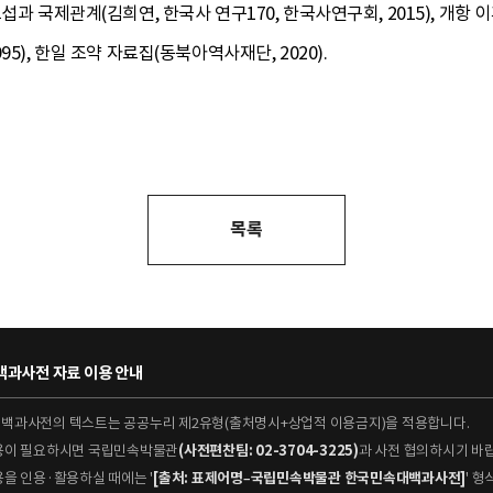
섭과 국제관계(김희연, 한국사 연구170, 한국사연구회, 2015), 개항
5), 한일 조약 자료집(동북아역사재단, 2020).
목록
과사전 자료 이용 안내
대백과사전의 텍스트는 공공누리 제2유형(출처명시+상업적 이용금지)을 적용합니다.
이용이 필요하시면 국립민속박물관
(사전편찬팀: 02-3704-3225)
과 사전 협의하시기 바
용을 인용·활용하실 때에는 '
[출처: 표제어명–국립민속박물관 한국민속대백과사전]
' 