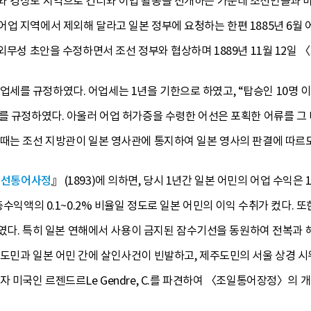
와 경상도 지역으로 건너와 어업 활동을 전개하는 가운데 조선인들과 마찰
업 지역에서 제외해 달라고 일본 정부에 요청하는 한편 1885년 6월 
 외무성 초안을 수정하면서 조선 정부와 협상하며 1889년 11월 12
 규정하였다. 어업세는 1년을 기한으로 하였고, “탑승인 10명 이상은 
를 규정하였다. 아울러 어업 허가증을 수령한 어선은 포획한 어류를 그 
때는 조선 지방관이 일본 영사관에 통지하여 일본 영사의 판결에 따르도
조선통어사정
』 (1893)에 의하면, 당시 1년간 일본 어민의 어업 수익은
총수익액의 0.1~0.2% 비율일 정도로 일본 어민의 이익 수취가 컸다.
획하였다. 특히 일본 연해에서 사용이 금지된 잠수기선을 동원하여 전복
주도민과 일본 어민 간에 살인사건이 빈발하고, 제주도민의 서울 상경 시
자 미국인 르젠드르Le Gendre, C.를 파견하여 〈조일통어장정〉의