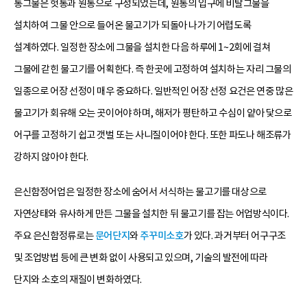
통그물은 헛통과 원통으로 구성되었는데, 원통의 입구에 비탈그물을
설치하여 그물 안으로 들어온 물고기가 되돌아 나가기 어렵도록
설계하였다. 일정한 장소에 그물을 설치한 다음 하루에 1~2회에 걸쳐
그물에 갇힌 물고기를 어획한다. 즉 한곳에 고정하여 설치하는 자리 그물의
일종으로 어장 선정이 매우 중요하다. 일반적인 어장 선정 요건은 연중 많은
물고기가 회유해 오는 곳이어야 하며, 해저가 평탄하고 수심이 얕아 닻으로
어구를 고정하기 쉽고 갯벌 또는 사니질이어야 한다. 또한 파도나 해조류가
강하지 않아야 한다.
은신함정어업은 일정한 장소에 숨어서 서식하는 물고기를 대상으로
자연상태와 유사하게 만든 그물을 설치한 뒤 물고기를 잡는 어업방식이다.
주요 은신함정류로는
문어단지
와
주꾸미소호
가 있다. 과거부터 어구구조
및 조업방법 등에 큰 변화 없이 사용되고 있으며, 기술의 발전에 따라
단지와 소호의 재질이 변화하였다.