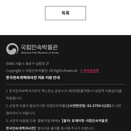
목록
03045 서울시 종로구 삼청로 37
Copyright © 국립민속박물관. All Rights Reserved.
|
저작권정책
한국민속대백과사전 자료 이용 안내
1. 한국민속대백과사전의 텍스트는 공공누리 제2유형(출처명시+상업적 이용금지)을
적용합니다.
(사전편찬팀: 02-3704-3225)
2. 상업적 이용이 필요하시면 국립민속박물관
과 사전
협의하시기 바랍니다.
[출처: 표제어명–국립민속박물관
3. 사전의 내용을 인용·활용하실 때에는 '
한국민속대백과사전]
' 형식으로 출처를 표시해 주시기 바랍니다.