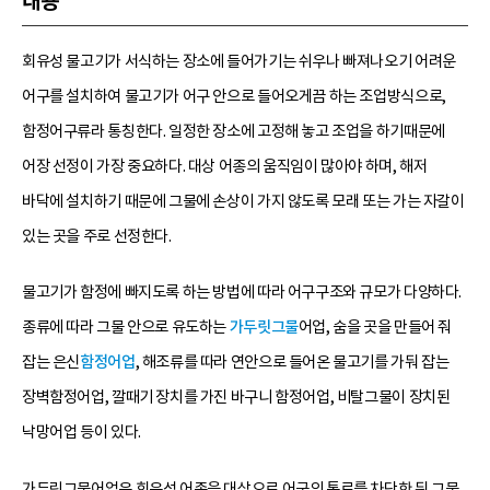
내용
회유성 물고기가 서식하는 장소에 들어가기는 쉬우나 빠져나오기 어려운
어구를 설치하여 물고기가 어구 안으로 들어오게끔 하는 조업방식으로,
함정어구류라 통칭한다. 일정한 장소에 고정해 놓고 조업을 하기때문에
어장 선정이 가장 중요하다. 대상 어종의 움직임이 많아야 하며, 해저
바닥에 설치하기 때문에 그물에 손상이 가지 않도록 모래 또는 가는 자갈이
있는 곳을 주로 선정한다.
물고기가 함정에 빠지도록 하는 방법에 따라 어구구조와 규모가 다양하다.
종류에 따라 그물 안으로 유도하는
가두릿그물
어업, 숨을 곳을 만들어 줘
잡는 은신
함정어업
, 해조류를 따라 연안으로 들어온 물고기를 가둬 잡는
장벽함정어업, 깔때기 장치를 가진 바구니 함정어업, 비탈그물이 장치된
낙망어업 등이 있다.
가두릿그물어업은 회유성 어종을 대상으로 어군의 통로를 차단한 뒤 그물