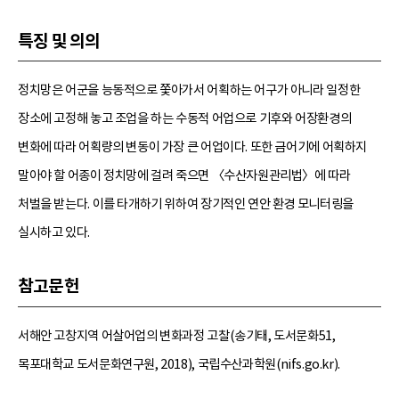
특징 및 의의
정치망은 어군을 능동적으로 쫓아가서 어획하는 어구가 아니라 일정한
장소에 고정해 놓고 조업을 하는 수동적 어업으로 기후와 어장환경의
변화에 따라 어획량의 변동이 가장 큰 어업이다. 또한 금어기에 어획하지
말아야 할 어종이 정치망에 걸려 죽으면 〈수산자원관리법〉에 따라
처벌을 받는다. 이를 타개하기 위하여 장기적인 연안 환경 모니터링을
실시하고 있다.
참고문헌
서해안 고창지역 어살어업의 변화과정 고찰(송기태, 도서문화51,
목포대학교 도서문화연구원, 2018), 국립수산과학원(nifs.go.kr).