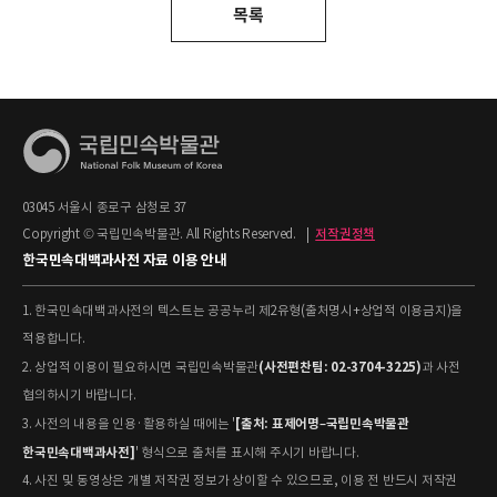
목록
03045 서울시 종로구 삼청로 37
Copyright © 국립민속박물관. All Rights Reserved.
|
저작권정책
한국민속대백과사전 자료 이용 안내
1. 한국민속대백과사전의 텍스트는 공공누리 제2유형(출처명시+상업적 이용금지)을
적용합니다.
(사전편찬팀: 02-3704-3225)
2. 상업적 이용이 필요하시면 국립민속박물관
과 사전
협의하시기 바랍니다.
[출처: 표제어명–국립민속박물관
3. 사전의 내용을 인용·활용하실 때에는 '
한국민속대백과사전]
' 형식으로 출처를 표시해 주시기 바랍니다.
4. 사진 및 동영상은 개별 저작권 정보가 상이할 수 있으므로, 이용 전 반드시 저작권