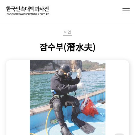
어업
잠수부(潛水夫)