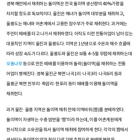
경북 해안에서 채취하는 돌미역은 전국 돌미역 생산량의 40%가량을
차지할 정도로 독보적이다. 울진은 해녀가 돌미역 대부분을 채취하고,
울릉도는 해녀와 어촌계에서 고용한 잠수부가 주로 채취한다. 과거에는
주민이 떼배를 타고 나가서 채취하였다. 아직도 이런 전통어업이 남아 있는
대표적인 지역이 울진과 울릉도다. 미역은 1년생으로 수온과 해수 흐름에
따라 성장 속도가 다르다. 울릉도와 울진은 보통 4~5월 무렵에 채취하는데
오동나무
등으로 만든 떼배를 이용하여 돌곽(돌미역)을 채취하는 전통
어업이 행해진다. 경북 울진군 북면 나곡1리·나곡3리·나곡6리 등과
울릉군 북면 천부리·죽암리·현포리 등이 떼배를 이용해 돌미역을
채취한다.
과거 울진·울릉 지역은 돌미역 채취 전에 미역바위(짬)를 분배하였다.
돌미역이 자생하는 수중 암반을 ‘짬’이라 하는데, 이를 어촌계원에게
한시적으로 소유권을 줘서 돌미역 채취에 참여하게 한다. 각각의 짬에서
생산되는 돌미역의 양과 질이 다르기에 추첨으로 분배해 불만을