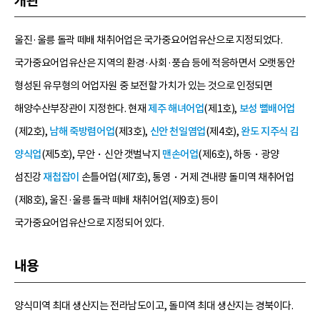
개관
울진·울릉 돌곽 떼배 채취어업은 국가중요어업유산으로 지정되었다.
국가중요어업유산은 지역의 환경·사회·풍습 등에 적응하면서 오랫동안
형성된 유무형의 어업자원 중 보전할 가치가 있는 것으로 인정되면
해양수산부장관이 지정한다. 현재
제주 해녀어업
(제1호),
보성 뻘배어업
(제2호),
남해 죽방렴어업
(제3호),
신안 천일염업
(제4호),
완도 지주식 김
양식업
(제5호), 무안・신안 갯벌낙지
맨손어업
(제6호), 하동・광양
섬진강
재첩잡이
손틀어업(제7호), 통영・거제 견내량 돌미역 채취어업
(제8호), 울진·울릉 돌곽 떼배 채취어업(제9호) 등이
국가중요어업유산으로 지정되어 있다.
내용
양식미역 최대 생산지는 전라남도이고, 돌미역 최대 생산지는 경북이다.