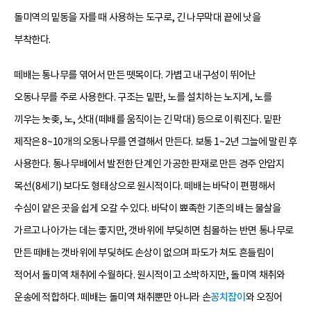
돌미역의 밑동을 자를 때 사용하는 도구로, 긴 나무막대 끝에 낫을
부착한다.
떼배는 통나무를 엮어서 만든 뗏목이다. 가볍고 내구성이 뛰어난
오동나무를 주로 사용한다. 구조는 밑판, 노를 설치하는 노지게, 노를
끼우는 놋좆, 노, 삿대(떼배를 움직이는 긴 막대) 등으로 이뤄진다. 밑판
제작은 8~10개의 오동나무를 연결해서 만든다. 보통 1~2년 그늘에 말린 후
사용한다. 통나무배에서 발전한 단계인 가공한 판재로 만든 경주 안압지
목선(8세기) 보다도 형태상으로 원시적이다. 떼배는 바닥이 편평해서
수심이 얕은 곳을 쉽게 오갈 수 있다. 바닥이 뾰족한 기존의 배는 물살을
가르고 나아가는 데는 좋지만, 갯바위에 부딪히면 침몰하는 반면 통나무로
만든 떼배는 갯바위에 부딪혀도 손상이 없으며 파도가 쳐도 흔들림이
적어서 돌미역 채취에 수월하다. 원시적이고 소박하지만, 돌미역 채취와
운송에 적합하다. 떼배는 돌미역 채취뿐만 아니라 손
꽁치잡이
와 오징어