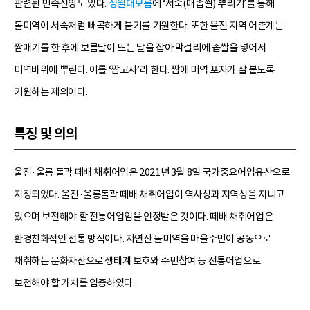
관련된 민속신앙도 있다.
정월대보름
에 ‘서숙(매좁쌀) 뿌리기’를 통해
돌미역이 서숙처럼 빼곡하게 붙기를 기원한다. 또한 울진 지역 어촌계는
짬매기를 한 후에 보름달이 뜨는 날을 잡아 막걸리에 좁쌀을 넣어서
미역바위에 뿌린다. 이를 ‘짬고사’라 한다. 짬에 미역 포자가 잘 붙도록
기원하는 제의이다.
특징 및 의의
울진·울릉 돌곽 떼배 채취어업은 2021년 3월 8일 국가중요어업유산으로
지정되었다. 울진·울릉돌곽 떼배 채취어업이 역사성과 지역성을 지니고
있으며 보전해야 할 전통어업임을 인정받은 것이다. 떼배 채취어업은
환경친화적인 전통 방식이다. 자연산 돌미역을 마을주민이 공동으로
채취하는 문화자산으로 생태계 보호와 주민참여 등 전통어업으로
보전해야 할 가치를 입증하였다.