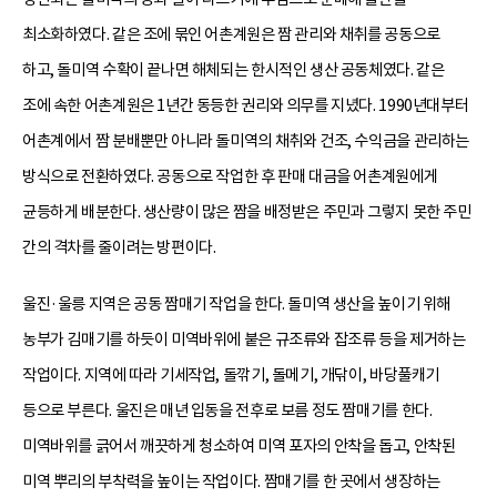
최소화하였다. 같은 조에 묶인 어촌계원은 짬 관리와 채취를 공동으로
하고, 돌미역 수확이 끝나면 해체되는 한시적인 생산 공동체였다. 같은
조에 속한 어촌계원은 1년간 동등한 권리와 의무를 지녔다. 1990년대부터
어촌계에서 짬 분배뿐만 아니라 돌미역의 채취와 건조, 수익금을 관리하는
방식으로 전환하였다. 공동으로 작업한 후 판매 대금을 어촌계원에게
균등하게 배분한다. 생산량이 많은 짬을 배정받은 주민과 그렇지 못한 주민
간의 격차를 줄이려는 방편이다.
울진·울릉 지역은 공동 짬매기 작업을 한다. 돌미역 생산을 높이기 위해
농부가 김매기를 하듯이 미역바위에 붙은 규조류와 잡조류 등을 제거하는
작업이다. 지역에 따라 기세작업, 돌깎기, 돌메기, 개닦이, 바당풀캐기
등으로 부른다. 울진은 매년 입동을 전후로 보름 정도 짬매기를 한다.
미역바위를 긁어서 깨끗하게 청소하여 미역 포자의 안착을 돕고, 안착된
미역 뿌리의 부착력을 높이는 작업이다. 짬매기를 한 곳에서 생장하는