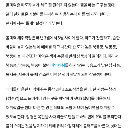
돌미역은 파도가 세게 쳐도 잘 떨어지지 않는다. 짬을 매는 도구는 장대
끝에 날카로운 쇠붙이를 부착하여 사용하는데 이를 ‘쓸개’라 한다.
현지에서는 ‘씰개’ ‘실갯대’라 부른다.
돌미역 채취작업은 매년 3월에서 5월 사이에 한다. 파도가 잔잔하고, 습한
바람이 불지 않는 날에 떼배를 타고 나간다. 습도가 높은 북동풍, 남동풍,
북풍이 불 때 건조한 미역은 색이 누렇게 변해 상품성이 떨어진다. 따라서
북동풍, 남동풍, 북풍이 불면
미역채취
를 하지 않는다. 습도가 낮은 남서풍,
북서풍, 서풍이 불 때 건조한 미역은 색이 까맣게 되어 상품성이 높다.
떼배를 이용한 미역채취는 통상 2인 1조로 작업을 한다. 한 사람은 창경
(짬수경)으로 돌미역이 있는 곳을 파악하여 낫대(설낫)를 이용해서
채취작업을 한다. 다른 한 명은 떼배의 노를 저으며 돌미역을 채취할 수
있도록 한다. 창경은 목판을 사다리꼴로 만들고 바닥 면에 유리를 부착한다.
물이 스미는 것을 방지하기 위해 유리 가장자리에 콜타르를 바른다. 낫대는