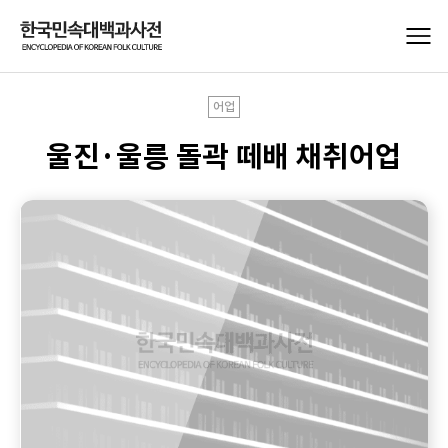
어업
울진·울릉 돌곽 떼배 채취어업