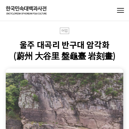
어업
울주 대곡리 반구대 암각화
(蔚州 大谷里 盤龜臺 岩刻畫)