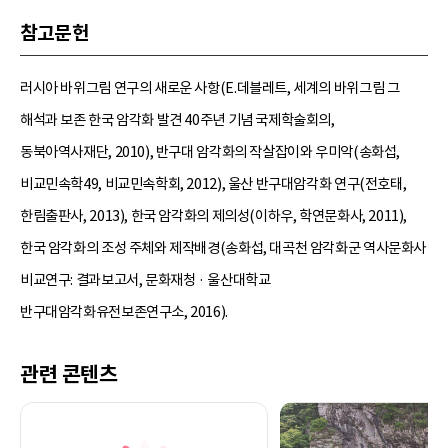
참고문헌
러시아 바위그림 연구의 새로운 사항(E.데블레트, 세계의 바위그림 그
해석과 보존 한국 암각화 발견 40주년 기념 국제학술회의,
동북아역사재단, 2010), 반구대 암각화의 작살잡이와 우미악(송화섭,
비교민속학49, 비교민속학회, 2012), 울산 반구대암각화 연구(전호태,
한림출판사, 2013), 한국 암각화의 제의성(이하우, 학연문화사, 2011),
한국 암각화의 조성 주체와 제작배경(송화섭, 대곡천 암각화군 역사문화사
비교연구: 결과보고서, 문화재청 · 울산대학교
반구대암각화유전보존연구소, 2016).
관련 콘텐츠