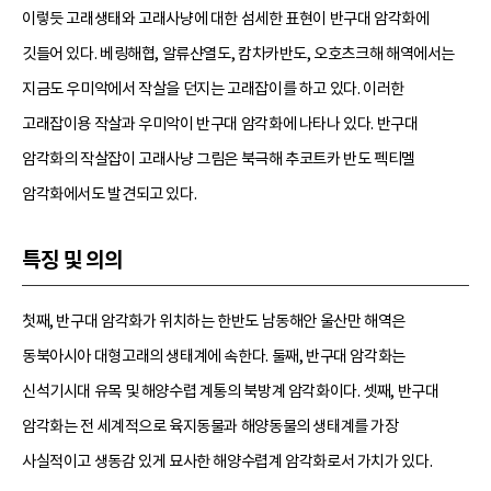
이렇듯 고래생태와 고래사냥에 대한 섬세한 표현이 반구대 암각화에
깃들어 있다. 베링해협, 알류샨열도, 캄차카반도, 오호츠크해 해역에서는
지금도 우미악에서 작살을 던지는 고래잡이를 하고 있다. 이러한
고래잡이용 작살과 우미악이 반구대 암각화에 나타나 있다. 반구대
암각화의 작살잡이 고래사냥 그림은 북극해 추코트카 반도 펙티멜
암각화에서도 발견되고 있다.
특징 및 의의
첫째, 반구대 암각화가 위치하는 한반도 남동해안 울산만 해역은
동북아시아 대형고래의 생태계에 속한다. 둘째, 반구대 암각화는
신석기시대 유목 및 해양수렵 계통의 북방계 암각화이다. 셋째, 반구대
암각화는 전 세계적으로 육지동물과 해양동물의 생태계를 가장
사실적이고 생동감 있게 묘사한 해양수렵계 암각화로서 가치가 있다.