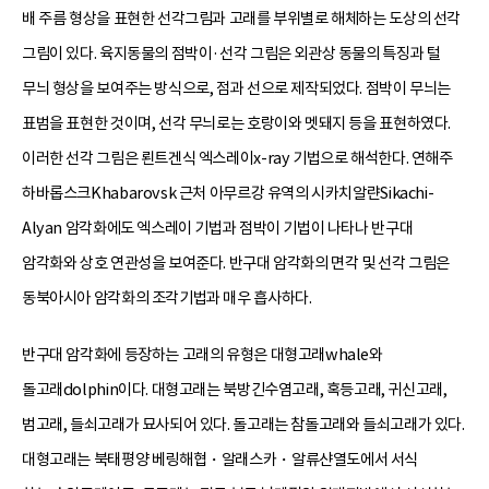
배 주름 형상을 표현한 선각그림과 고래를 부위별로 해체하는 도상의 선각
그림이 있다. 육지동물의 점박이·선각 그림은 외관상 동물의 특징과 털
무늬 형상을 보여주는 방식으로, 점과 선으로 제작되었다. 점박이 무늬는
표범을 표현한 것이며, 선각 무늬로는 호랑이와 멧돼지 등을 표현하였다.
이러한 선각 그림은 뢴트겐식 엑스레이x-ray 기법으로 해석한다. 연해주
하바롭스크Khabarovsk 근처 아무르강 유역의 시카치알랸Sikachi-
Alyan 암각화에도 엑스레이 기법과 점박이 기법이 나타나 반구대
암각화와 상호 연관성을 보여준다. 반구대 암각화의 면각 및 선각 그림은
동북아시아 암각화의 조각기법과 매우 흡사하다.
반구대 암각화에 등장하는 고래의 유형은 대형고래whale와
돌고래dolphin이다. 대형고래는 북방긴수염고래, 혹등고래, 귀신고래,
범고래, 들쇠고래가 묘사되어 있다. 돌고래는 참돌고래와 들쇠고래가 있다.
대형고래는 북태평양 베링해협・알래스카・알류샨열도에서 서식