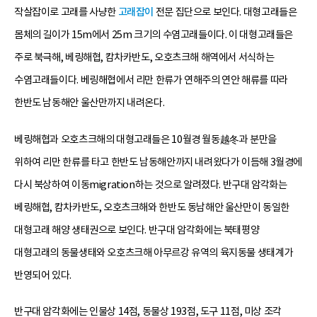
작살잡이로 고래를 사냥한
고래잡이
전문 집단으로 보인다. 대형고래들은
몸체의 길이가 15m에서 25m 크기의 수염고래들이다. 이 대형고래들은
주로 북극해, 베링해협, 캄차카반도, 오호츠크해 해역에서 서식하는
수염고래들이다. 베링해협에서 리만 한류가 연해주의 연안 해류를 따라
한반도 남동해안 울산만까지 내려온다.
베링해협과 오호츠크해의 대형고래들은 10월경 월동越冬과 분만을
위하여 리만 한류를 타고 한반도 남동해안까지 내려왔다가 이듬해 3월경에
다시 북상하여 이동migration하는 것으로 알려졌다. 반구대 암각화는
베링해협, 캄차카반도, 오호츠크해와 한반도 동남해안 울산만이 동일한
대형고래 해양 생태권으로 보인다. 반구대 암각화에는 북태평양
대형고래의 동물생태와 오호츠크해 아무르강 유역의 육지동물 생태계가
반영되어 있다.
반구대 암각화에는 인물상 14점, 동물상 193점, 도구 11점, 미상 조각