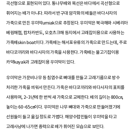
곡선형으로 표현되어 있다. 통나무배와 목선은 바다에서 곡선형으로
휘어지는 배가 아니다. 따라서 반구대 암각화의 배들은 바다사자의
가죽으로 만든 우미악umiak으로 추정된다. 우미악은 북극해와 시베리아
베링해협, 캄차카반도, 오호츠크해 등지에서 고래잡이용으로 사용하는
가죽배skin boat이다. 가죽배는 해서포유류의 가죽으로 만드는데, 주로
바다코끼리와 바다사자의 가죽을 사용한다. 가죽배는 물고기잡이용
카약kayak과 고래잡이용 우미악이 있다.
우미악은 가문비나무 등 침엽수로 뼈대를 만들고 고래기름으로 방수
처리한 가죽을 씌워서 만든다. 가죽은 바다코끼리와 바다사자의 표피를
사용하며, 2~3년에 한 번씩 새 가죽으로 교체한다. 배의 길이는 800㎝,
높이는 60~65㎝이다. 우미악은 나무 뼈대와 가죽으로 만들어졌기에
선원들이 들고 옮길 정도로 가볍다. 해양수렵민들이 우미악을 타고
고래사냥에 나가면 중력으로 배가 휘어진 모습으로 보인다.