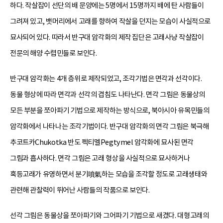
하다. 작살잡이 선단의 배 문양에는 5명에서 15명까지 배에 탄 사람들이
그려져 있고, 뱃머리에서 고래를 향하여 작살을 던지는 모습이 사실적으로
묘사되어 있다. 따라서 반구대 암각화의 제작 집단은 고래사냥 작살잡이
전문의 해양 수렵민들로 보인다.
반구대 암각화는 4개 층위로 제작되었고, 조각기법은 면각과 선각이다.
동물 형상에 따라 면각과 선각의 겹침도 나타난다. 면각 그림은 동물상의
모든 부분을 쪼아파기 기법으로 제작하는 방식으로, 북아시아 유목민들의
암각화에서 나타나는 조각기법이다. 반구대 암각화의 면각 그림은 북극해
추코트카Chukotka 반도 펙티멜Pegtymel 암각화에 묘사된 면각
그림과 흡사하다. 면각 그림은 고래 형상을 사실적으로 묘사하거나
혹등고래가 유영하면서 분기噴氣하는 모습을 조각할 정도로 고래생태와
관련해 관찰력이 뛰어난 사람들의 작품으로 보인다.
선각 그림은 동물상을 쪼아파기와 그어파기 기법으로 새겼다. 대형고래의