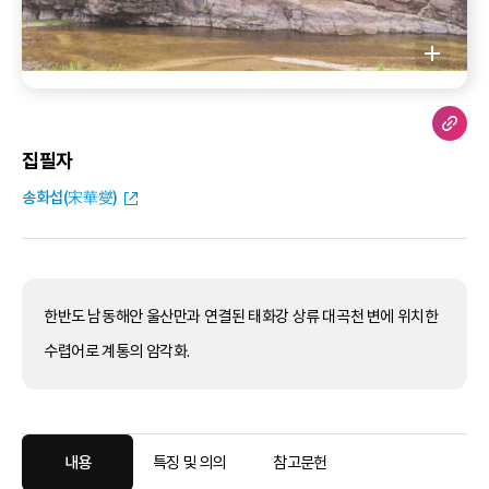
집필자
송화섭(宋華燮)
한반도 남동해안 울산만과 연결된 태화강 상류 대곡천 변에 위치한
수렵어로 계통의 암각화.
내용
특징 및 의의
참고문헌