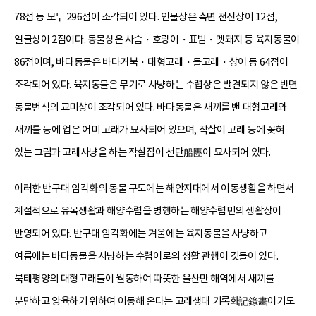
78점 등 모두 296점이 조각되어 있다. 인물상은 측면 전신상이 12점,
얼굴상이 2점이다. 동물상은 사슴・호랑이・표범・멧돼지 등 육지동물이
86점이며, 바다동물은 바다거북・대형고래・돌고래・상어 등 64점이
조각되어 있다. 육지동물은 무기로 사냥하는 수렵상은 발견되지 않은 반면
동물번식의 교미상이 조각되어 있다. 바다동물은 새끼를 밴 대형고래와
새끼를 등에 업은 어미 고래가 묘사되어 있으며, 작살이 고래 등에 꽂혀
있는 그림과 고래사냥을 하는 작살잡이 선단船團이 묘사되어 있다.
이러한 반구대 암각화의 동물 구도에는 해안지대에서 이동생활을 하면서
계절적으로 유목생활과 해양수렵을 병행하는 해양수렵민의 생활상이
반영되어 있다. 반구대 암각화에는 겨울에는 육지동물을 사냥하고
여름에는 바다동물을 사냥하는 수렵어로의 생활 관행이 깃들어 있다.
북태평양의 대형고래들이 월동하여 따뜻한 울산만 해역에서 새끼를
분만하고 양육하기 위하여 이동해 온다는 고래생태 기록화記錄畵이기도