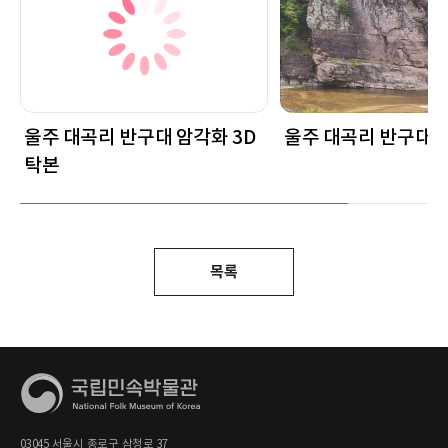
울주 대곡리 반구대 암각화 3D
울주 대곡리 반구대 
탁본
목록
03045 서울시 종로구 삼청로 37