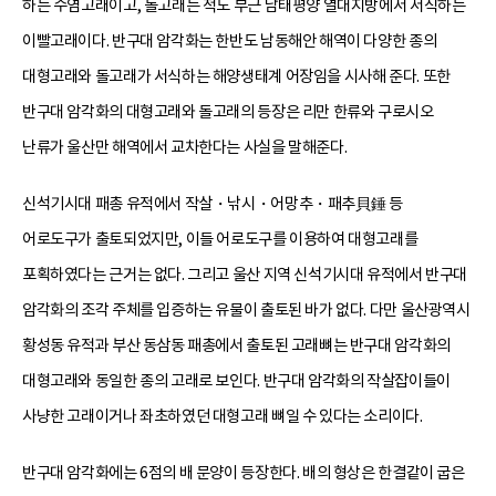
하는 수염고래이고, 돌고래는 적도 부근 남태평양 열대지방에서 서식하는
이빨고래이다. 반구대 암각화는 한반도 남동해안 해역이 다양한 종의
대형고래와 돌고래가 서식하는 해양생태계 어장임을 시사해 준다. 또한
반구대 암각화의 대형고래와 돌고래의 등장은 리만 한류와 구로시오
난류가 울산만 해역에서 교차한다는 사실을 말해준다.
신석기시대 패총 유적에서 작살・낚시・어망추・패추貝錘 등
어로도구가 출토되었지만, 이들 어로도구를 이용하여 대형고래를
포획하였다는 근거는 없다. 그리고 울산 지역 신석기시대 유적에서 반구대
암각화의 조각 주체를 입증하는 유물이 출토된 바가 없다. 다만 울산광역시
황성동 유적과 부산 동삼동 패총에서 출토된 고래뼈는 반구대 암각화의
대형고래와 동일한 종의 고래로 보인다. 반구대 암각화의 작살잡이들이
사냥한 고래이거나 좌초하였던 대형고래 뼈일 수 있다는 소리이다.
반구대 암각화에는 6점의 배 문양이 등장한다. 배의 형상은 한결같이 굽은