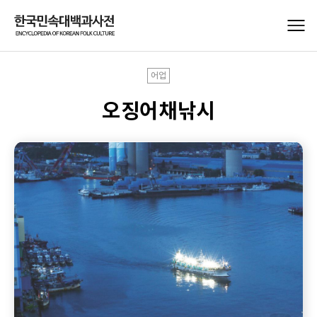
어업
오징어채낚시