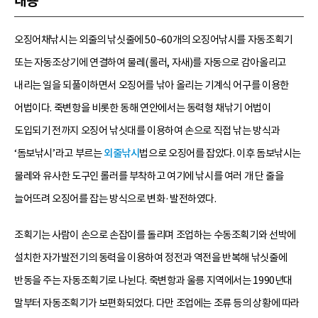
내용
오징어채낚시는 외줄의 낚싯줄에 50~60개의 오징어낚시를 자동조획기
또는 자동조상기에 연결하여 물레(롤러, 자새)를 자동으로 감아올리고
내리는 일을 되풀이하면서 오징어를 낚아 올리는 기계식 어구를 이용한
어법이다. 죽변항을 비롯한 동해 연안에서는 동력형 채낚기 어법이
도입되기 전까지 오징어 낚싯대를 이용하여 손으로 직접 낚는 방식과
‘돔보낚시’라고 부르는
외줄낚시
법으로 오징어를 잡았다. 이후 돔보낚시는
물레와 유사한 도구인 롤러를 부착하고 여기에 낚시를 여러 개 단 줄을
늘어뜨려 오징어를 잡는 방식으로 변화·발전하였다.
조획기는 사람이 손으로 손잡이를 돌리며 조업하는 수동조획기와 선박에
설치한 자가발전기의 동력을 이용하여 정전과 역전을 반복해 낚싯줄에
반동을 주는 자동조획기로 나뉜다. 죽변항과 울릉 지역에서는 1990년대
말부터 자동조획기가 보편화되었다. 다만 조업에는 조류 등의 상황에 따라