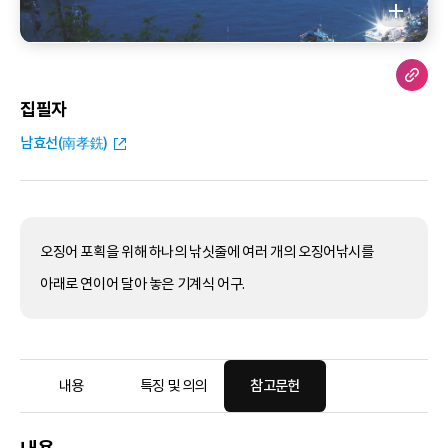
집필자
남효선(南孝銑)
오징어 포획을 위해 하나의 낚싯줄에 여러 개의 오징어낚시를
아래로 연이어 달아 놓은 기계식 어구.
내용
특징 및 의의
참고문헌