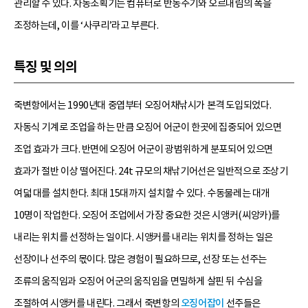
관리할 수 있다. 자동조획기는 컴퓨터로 반동주기와 오르내림의 폭을
조정하는데, 이를 ‘사쿠리’라고 부른다.
특징 및 의의
죽변항에서는 1990년대 중엽부터 오징어채낚시가 본격 도입되었다.
자동식 기계로 조업을 하는 만큼 오징어 어군이 한곳에 집중되어 있으면
조업 효과가 크다. 반면에 오징어 어군이 광범위하게 분포되어 있으면
효과가 절반 이상 떨어진다. 24t 규모의 채낚기어선은 일반적으로 조상기
여덟 대를 설치한다. 최대 15대까지 설치할 수 있다. 수동물레는 대개
10명이 작업한다. 오징어 조업에서 가장 중요한 것은 시앵커(씨앙카)를
내리는 위치를 선정하는 일이다. 시앵커를 내리는 위치를 정하는 일은
선장이나 선주의 몫이다. 많은 경험이 필요하므로, 선장 또는 선주는
조류의 움직임과 오징어 어군의 움직임을 면밀하게 살핀 뒤 수심을
조절하여 시앵커를 내린다. 그래서 죽변항의
오징어잡이
선주들은