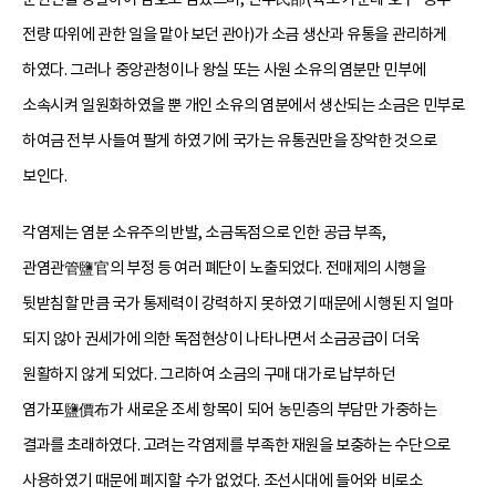
전량 따위에 관한 일을 맡아 보던 관아)가 소금 생산과 유통을 관리하게
하였다. 그러나 중앙관청이나 왕실 또는 사원 소유의 염분만 민부에
소속시켜 일원화하였을 뿐 개인 소유의 염분에서 생산되는 소금은 민부로
하여금 전부 사들여 팔게 하였기에 국가는 유통권만을 장악한 것으로
보인다.
각염제는 염분 소유주의 반발, 소금독점으로 인한 공급 부족,
관염관管鹽官의 부정 등 여러 폐단이 노출되었다. 전매제의 시행을
뒷받침할 만큼 국가 통제력이 강력하지 못하였기 때문에 시행된 지 얼마
되지 않아 권세가에 의한 독점현상이 나타나면서 소금공급이 더욱
원활하지 않게 되었다. 그리하여 소금의 구매 대가로 납부하던
염가포鹽價布가 새로운 조세 항목이 되어 농민층의 부담만 가중하는
결과를 초래하였다. 고려는 각염제를 부족한 재원을 보충하는 수단으로
사용하였기 때문에 폐지할 수가 없었다. 조선시대에 들어와 비로소