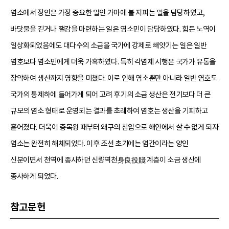
염소에서 장인은 가장 중요한 일인 가마에 불 지피는 일을 담당하였고,
바닷물을 긷거나 땔감을 마련하는 일은 염소민이 담당하였다. 힘든 노역이
일상화되었음에도 대다수의 소금을 국가에 강제로 빼앗기는 일은 일반
염호보다 염소민에게 더욱 가혹하였다. 특히 각염제 시행은 국가가 유통을
장악하여 생산까지 영향을 미쳤다. 이로 인해 염소뿐만 아니라 일반 염호도
국가의 통제하에 들어가게 되어 고려 후기의 소금 생산은 전기보다 더 큰
규모의 염소 형태로 운영되는 결과를 초래하여 염호는 생산을 기피하고
흩어졌다. 더욱이 충목왕 때부터 왜구의 침입으로 해안에서 살 수 없게 되자
염소는 완전히 해체되었다. 이후 조선 초기에는 염간이라는 양인
신분이면서 천역에 종사하던 신량역천身良役賤 계층이 소금 생산에
종사하게 되었다.
참고문헌