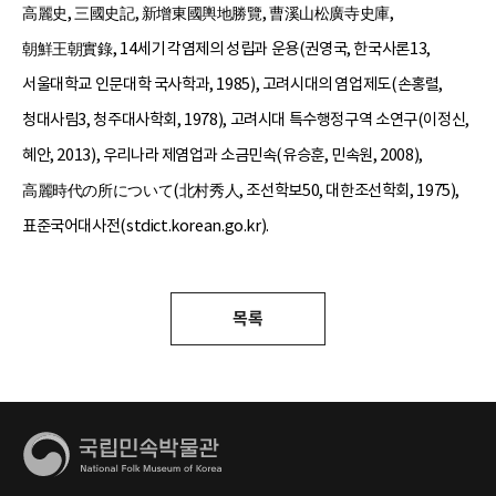
高麗史, 三國史記, 新增東國輿地勝覽, 曹溪山松廣寺史庫,
朝鮮王朝實錄, 14세기 각염제의 성립과 운용(권영국, 한국사론13,
서울대학교 인문대학 국사학과, 1985), 고려시대의 염업제도(손홍렬,
청대사림3, 청주대사학회, 1978), 고려시대 특수행정구역 소연구(이정신,
혜안, 2013), 우리나라 제염업과 소금민속(유승훈, 민속원, 2008),
高麗時代の所について(北村秀人, 조선학보50, 대한조선학회, 1975),
표준국어대사전(stdict.korean.go.kr).
목록