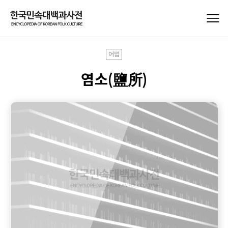
어업
염소(鹽所)