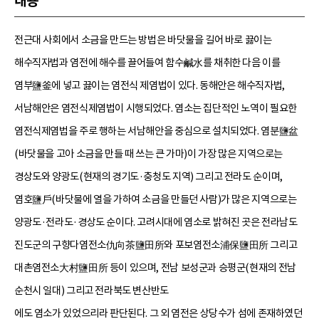
내용
전근대 사회에서 소금을 만드는 방법은 바닷물을 길어 바로 끓이는
해수직자법과 염전에 해수를 끌어들여 함수鹹水를 채취한 다음 이를
염부鹽釜에 넣고 끓이는 염전식 제염법이 있다. 동해안은 해수직자법,
서남해안은 염전식제염법이 시행되었다. 염소는 집단적인 노역이 필요한
염전식제염법을 주로 행하는 서남해안을 중심으로 설치되었다. 염분鹽盆
(바닷물을 고아 소금을 만들 때 쓰는 큰 가마)이 가장 많은 지역으로는
경상도와 양광도(현재의 경기도·충청도 지역) 그리고 전라도 순이며,
염호鹽戶(바닷물에 열을 가하여 소금을 만들던 사람)가 많은 지역으로는
양광도·전라도·경상도 순이다. 고려시대에 염소로 밝혀진 곳은 전라남도
진도군의 구향다염전소仇向茶鹽田所와 포보염전소浦保鹽田所 그리고
대촌염전소大村鹽田所 등이 있으며, 전남 보성군과 승평군(현재의 전남
순천시 일대) 그리고 전라북도 변산반도
에도 염소가 있었으리라 판단된다. 그 외 염전은 상당수가 섬에 존재하였던