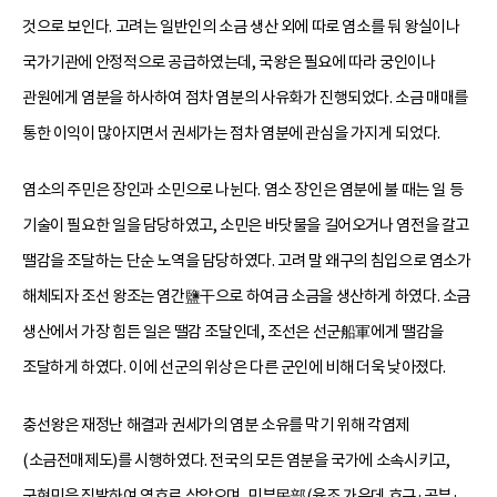
것으로 보인다. 고려는 일반인의 소금 생산 외에 따로 염소를 둬 왕실이나
국가기관에 안정적으로 공급하였는데, 국왕은 필요에 따라 궁인이나
관원에게 염분을 하사하여 점차 염분의 사유화가 진행되었다. 소금 매매를
통한 이익이 많아지면서 권세가는 점차 염분에 관심을 가지게 되었다.
염소의 주민은 장인과 소민으로 나뉜다. 염소 장인은 염분에 불 때는 일 등
기술이 필요한 일을 담당하였고, 소민은 바닷물을 길어오거나 염전을 갈고
땔감을 조달하는 단순 노역을 담당하였다. 고려 말 왜구의 침입으로 염소가
해체되자 조선 왕조는 염간鹽干으로 하여금 소금을 생산하게 하였다. 소금
생산에서 가장 힘든 일은 땔감 조달인데, 조선은 선군船軍에게 땔감을
조달하게 하였다. 이에 선군의 위상은 다른 군인에 비해 더욱 낮아졌다.
충선왕은 재정난 해결과 권세가의 염분 소유를 막기 위해 각염제
(소금전매제도)를 시행하였다. 전국의 모든 염분을 국가에 소속시키고,
군현민을 징발하여 염호로 삼았으며, 민부民部(육조 가운데 호구·공부·