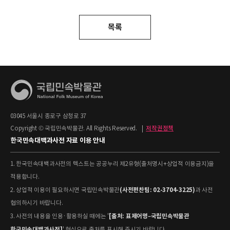
목록
03045 서울시 종로구 삼청로 37
Copyright © 국립민속박물관. All Rights Reserved.
|
저작권정책
한국민속대백과사전 자료 이용 안내
1. 한국민속대백과사전의 텍스트는 공공누리 제2유형(출처명시+상업적 이용금지)을
적용합니다.
(사전편찬팀: 02-3704-3225)
2. 상업적 이용이 필요하시면 국립민속박물관
과 사전
협의하시기 바랍니다.
[출처: 표제어명–국립민속박물관
3. 사전의 내용을 인용·활용하실 때에는 '
한국민속대백과사전]
' 형식으로 출처를 표시해 주시기 바랍니다.