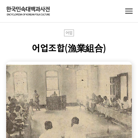
어업
어업조합(漁業組合)