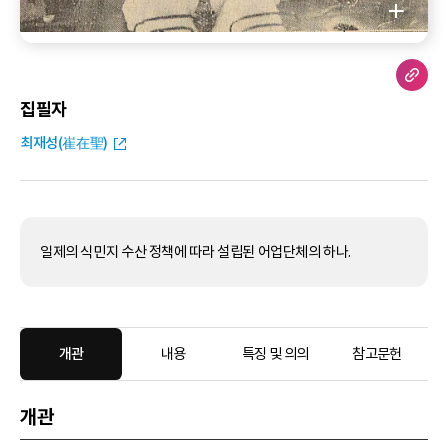
집필자
최재성(崔在聖)
일제의 식민지 수산 정책에 따라 설립된 어업단체의 하나.
개관
내용
특징 및 의의
참고문헌
개관