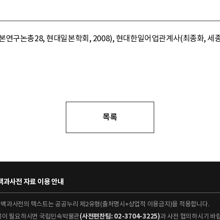
구논총28, 현대일본학회, 2008), 현대한일어업관계사(최종화, 세종출판
목록
과사전 자료 이용 안내
대백과사전의 텍스트는 공공누리 제2유형(출처명시+상업적 이용금지)을 적용합니다.
이용이 필요하시면 국립민속박물관
(사전편찬팀: 02-3704-3225)
과 사전 협의하시기 바