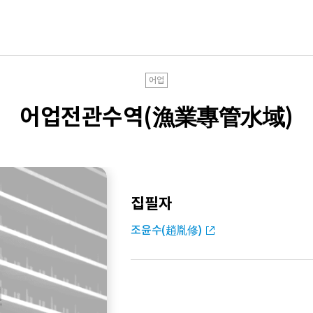
어업
어업전관수역(漁業專管水域)
집필자
조윤수(趙胤修)