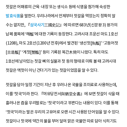
젓갈은 어패류의 근육·내장 또는 생식소 등에 식염을 첨가해 숙성한
발효식품
을 말한다. 우리나라에서 언제부터 젓갈을 먹었는지 정확히 알
수는 없지만, 『
삼국사기
三國史記』에 따르면 683년(신문왕 3) 왕가의
납폐 품목에 ‘해醢’에 대한 기록이 등장한다. 고려시대 조운선 마도 1호선
(1208), 마도 2호선(1200년 전후)에서 발견된 ‘생선젓[魚醢]’ ‘고등어젓
[古道醢]’ ‘게젓[蟹醢]’ 등이 기록된 목간木簡이 나왔다. 특히 마도
1호선에 남아있는 젓갈 뼈의 실물과 젓 등의 형태로 미뤄 볼 때 고려시대
젓갈은 액젓이 아닌 건더기가 있는 젓갈이었음을 알 수 있다.
젓갈을 담아 일정 기간이 지난 후 우러나온 국물을 조미료로 사용하는데,
이를 ‘젓국’이라 한다. 『여유당전서與猶堂全書』에 보면 젓갈이 삭을 때
흘러나온 즙을 우리말로는 ‘젓국’이라고 부른다는 내용이 있다. 이를 통해
‘젓국’이라는 말은 우리의 고유어로 오랜 시간 사용된 단어임을 알 수 있다.
젓갈이나 젓국에 약간의 물을 부어 달여 맑은 국물만 따로 담아 식히기도