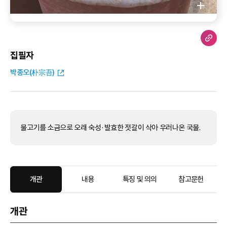
집필자
박종오(朴宗吾)
물고기를 소금으로 오래 숙성·발효한 젓갈이 삭아 우러나온 국물.
개관
내용
특징 및 의의
참고문헌
개관