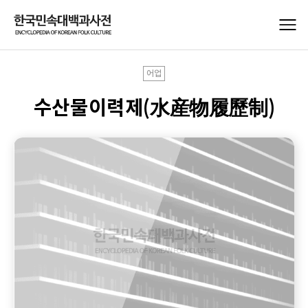
어업
수산물이력제(水産物履歷制)