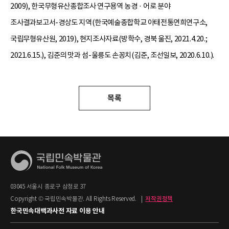
2009), 한국무형유산종합조사 연구용역 농경 · 어로 분야
조사결과보고서-경상도 지역(한국예술종합학교 아태전통연희연구소,
국립무형유산원, 2019), 현지조사자료(방학수, 경북 울진, 2021.4.20.;
2021.6.15.), 김준의 맛과 섬-울릉도 손꽁치(김준, 조선일보, 2020.6.10.).
목록
03045 서울시 종로구 삼청로 37
Copyright © 국립민속박물관. All Rights Reserved.
|
저작권정책
한국민속대백과사전 자료 이용 안내