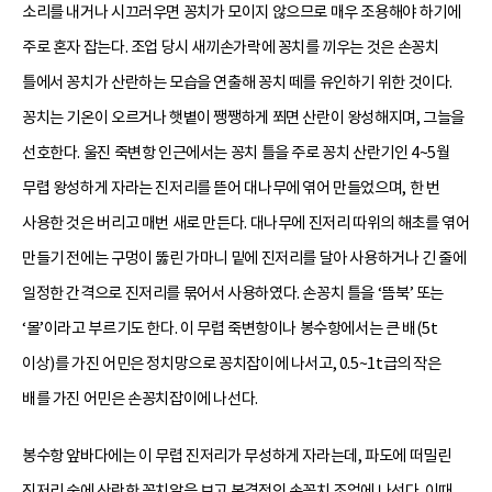
소리를 내거나 시끄러우면 꽁치가 모이지 않으므로 매우 조용해야 하기에
주로 혼자 잡는다. 조업 당시 새끼손가락에 꽁치를 끼우는 것은 손꽁치
틀에서 꽁치가 산란하는 모습을 연출해 꽁치 떼를 유인하기 위한 것이다.
꽁치는 기온이 오르거나 햇볕이 쨍쨍하게 쬐면 산란이 왕성해지며, 그늘을
선호한다. 울진 죽변항 인근에서는 꽁치 틀을 주로 꽁치 산란기인 4~5월
무렵 왕성하게 자라는 진저리를 뜯어 대나무에 엮어 만들었으며, 한 번
사용한 것은 버리고 매번 새로 만든다. 대나무에 진저리 따위의 해초를 엮어
만들기 전에는 구멍이 뚫린 가마니 밑에 진저리를 달아 사용하거나 긴 줄에
일정한 간격으로 진저리를 묶어서 사용하였다. 손꽁치 틀을 ‘뜸북’ 또는
‘몰’이라고 부르기도 한다. 이 무렵 죽변항이나 봉수항에서는 큰 배(5t
이상)를 가진 어민은 정치망으로 꽁치잡이에 나서고, 0.5~1t급의 작은
배를 가진 어민은 손꽁치잡이에 나선다.
봉수항 앞바다에는 이 무렵 진저리가 무성하게 자라는데, 파도에 떠밀린
진저리 숲에 산란한 꽁치알을 보고 본격적인 손꽁치 조업에 나선다. 이때