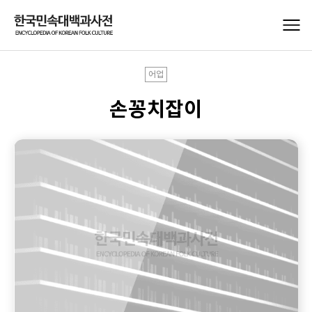
어업
손꽁치잡이