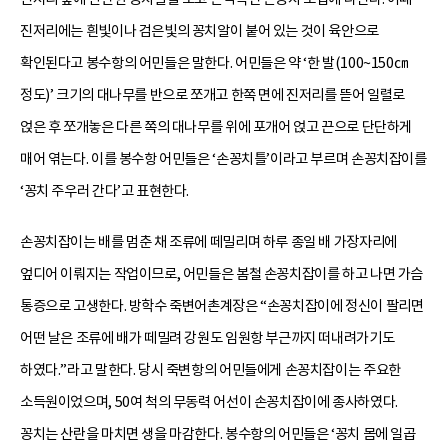
진저리에는 흰빛이나 검은빛의 꽁치알이 붙어 있는 것이 육안으로
확인된다고 봉수항의 어민들은 말한다. 어민들은 약 ‘한 발(100~150㎝
정도)’ 크기의 대나무를 반으로 쪼개고 한쪽 면에 진저리를 뜯어 일렬로
얹은 후 쪼개놓은 다른 쪽의 대나무를 위에 포개어 얹고 끈으로 단단하게
매어 엮는다. 이를 봉수항 어민들은 ‘손꽁치틀’이라고 부르며 손꽁치잡이를
‘꽁치 주우러 간다’고 표현한다.
손꽁치잡이는 배를 멈춘 채 조류에 떼밀리며 하루 종일 배 가장자리에
엎디어 이뤄지는 작업이므로, 어민들은 봄철 손꽁치잡이를 하고 나면 가슴
통증으로 고생한다. 방학수 죽변어촌계장은 “손꽁치잡이에 정신이 팔리면
어떤 날은 조류에 배가 떼밀려 강원도 임원항 부근까지 떠내려가기도
하였다.”라고 말한다. 당시 죽변항의 어민들에게 손꽁치잡이는 주요한
소득원이었으며, 50여 척의 무동력 어선이 손꽁치잡이에 종사하였다.
꽁치는 산란을 마치면 생을 마감한다. 봉수항의 어민들은 ‘꽁치 몸에 일곱