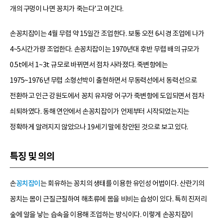
개의 구멍이 나면 꽁치가 죽는다’고 여긴다.
손꽁치잡이는 4월 무렵 약 15일간 조업한다. 보통 오전 6시경 조업에 나가
4~5시간가량 조업한다. 손꽁치잡이는 1970년대 후반 무렵 배의 규모가
0.5t에서 1~3t 규모로 바뀌면서 점차 사라졌다. 죽변항에는
1975~1976년 무렵 소형선박이 출현하면서 무동력선에서 동력선으로
전환하고 인근 강원도에서 꽁치 유자망 어구가 죽변항에 도입되면서 점차
쇠퇴하였다. 동해 연안에서 손꽁치잡이가 언제부터 시작되었는지는
정확하게 알려지지 않았으나 19세기 말에 창안된 것으로 보고 있다.
특징 및 의의
손
꽁치잡이
는 회유하는 꽁치의 생태를 이용한 유인성 어법이다. 산란기의
꽁치는 몸이 근질근질하여 해초류에 몸을 비비는 습성이 있다. 특히 진저리
숲에 알을 낳는 습속을 이용해 조업하는 방식이다. 이렇게 손꽁치잡이