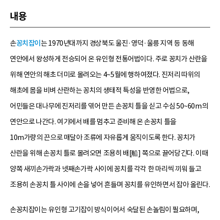
내용
손
꽁치잡이
는 1970년대까지 경상북도 울진·영덕·울릉 지역 등 동해
연안에서 왕성하게 전승되어 온 유인형 전통어법이다. 주로 꽁치가 산란을
위해 연안의 해초 더미로 몰려오는 4~5월에 행하여졌다. 진저리 따위의
해초에 몸을 비벼 산란하는 꽁치의 생태적 특성을 반영한 어법으로,
어민들은 대나무에 진저리를 엮어 만든 손꽁치 틀을 싣고 수심 50~60m의
연안으로 나간다. 여기에서 배를 멈추고 준비해 온 손꽁치 틀을
10m가량의 끈으로 매달아 조류에 자유롭게 움직이도록 한다. 꽁치가
산란을 위해 손꽁치 틀로 몰려오면 조용히 배[船] 쪽으로 끌어당긴다. 이때
양쪽 새끼손가락과 넷째손가락 사이에 꽁치를 각각 한 마리씩 끼워 들고
조용히 손꽁치 틀 사이에 손을 넣어 흔들며 꽁치를 유인하면서 잡아 올린다.
손꽁치잡이는 유인형 고기잡이 방식이어서 숙달된 손놀림이 필요하며,