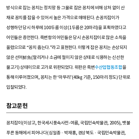
방식으로 잡는 꽁치는 정치망 등 그물로 잡은 꽁치에 비해 상처 없이 산
채로 꽁치를 잡을 수 있어서 높은 가격으로 매매된다. 손꽁치잡이가
성행하던 당시 하루에 100두름 이상(1두름은 20마리)을 포획하였다고
어민들은 증언한다. 죽변항의 어민들은 당시 손꽁치잡이로 많은 소득을
올렸으므로 “꽁치 줍는다.”라고 표현한다. 이렇게 잡은 꽁치는 손상되지
않은 선어鮮魚(말리거나 소금에 절이지 않은 상태로 식용하는 신선한
물고기) 상태이므로 고가로 위판되었다. 위판은 죽변
수산업협동조합
을
통해 이루어졌으며, 꽁치는 한 ‘마뚜리’(40㎏ 기준, 150마리 정도) 단위로
입찰되었다.
참고문헌
꽁치잡이(이상고, 한국세시풍속사전-여름, 국립민속박물관, 2005), 뱃불
푸른 동해에서 피어나다(심일종 · 박재홍, 경상북도 · 국립민속박물관,