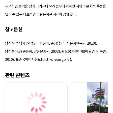
제외하면 흔적을 찾기 어려우나 오래전부터 서해안 지역의 문화적 특성을
엿볼 수 있는 대표적인 물질문화로 자리매김해 왔다.
참고문헌
당진 안섬 당제(오석민 · 최진아, 충청남도역사문화연구원, 2010),
당진풍어굿(송봉화, 당진문화원, 2003), 황도붕기풍어제(이필영, 민속원,
2010), 표준국어대사전(stdict.korean.go.kr).
관련 콘텐츠