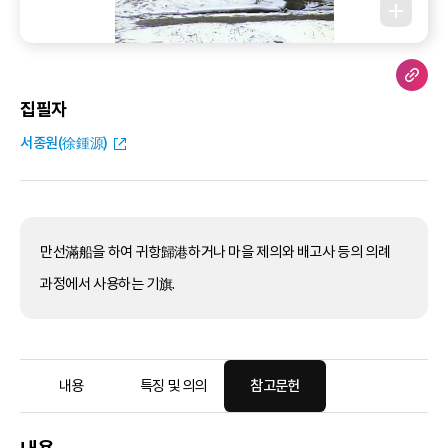
집필자
서종원(徐鍾源)
만선滿船을 하여 귀항歸港하거나 마을 제의와 배고사 등의 의례
과정에서 사용하는 기旗.
내용
특징 및 의의
참고문헌