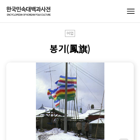
어업
봉기(鳳旗)