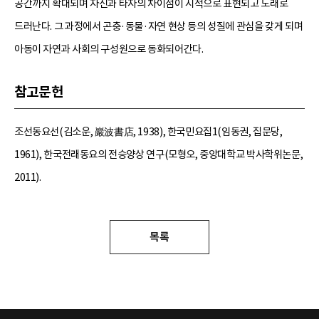
공간까지 확대되며 자신과 타자의 차이점이 시적으로 표현되고 노래로
드러난다. 그 과정에서 곤충·동물·자연 현상 등의 성질에 관심을 갖게 되며
아동이 자연과 사회의 구성원으로 동화되어간다.
참고문헌
조선동요선(김소운, 巖波書店, 1938), 한국민요집1(임동권, 집문당,
1961), 한국전래동요의 전승양상 연구(모형오, 중앙대학교 박사학위논문,
2011).
목록