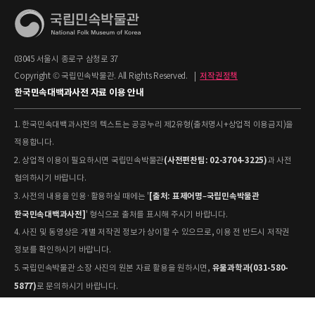
03045 서울시 종로구 삼청로 37
Copyright © 국립민속박물관. All Rights Reserved.
|
저작권정책
한국민속대백과사전 자료 이용 안내
1. 한국민속대백과사전의 텍스트는 공공누리 제2유형(출처명시+상업적 이용금지)을
적용합니다.
(사전편찬팀: 02-3704-3225)
2. 상업적 이용이 필요하시면 국립민속박물관
과 사전
협의하시기 바랍니다.
[출처: 표제어명–국립민속박물관
3. 사전의 내용을 인용·활용하실 때에는 '
한국민속대백과사전]
' 형식으로 출처를 표시해 주시기 바랍니다.
4. 사진 및 동영상은 개별 저작권 정보가 상이할 수 있으므로, 이용 전 반드시 저작권
정보를 확인하시기 바랍니다.
유물과학과(031-580-
5. 국립민속박물관 소장 사진의 원본 자료 활용을 원하시면,
5877)
로 문의하시기 바랍니다.