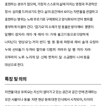
표현하는 경우가 많으며, 가창자 스스로의 삶에 미치는 영향과 주관적인
정서·심리를 드러내기도 한다. 삶의 공간에서 보이는 자연물을 관찰하고
표현하는 행위는 노래 부르기로 구체화되고 양식화되어 언어 행위를
풍부하게 이끌어 간다. ‘잡기요’의 소재가 된 동물은 방아깨비·풍뎅이·
달팽이·잠자리·개미·게·매미·이·가재·물고기 등으로 다양하게
나타난다. ‘완상요’는 거미·반디·벌·꿩·황새·파랑새·제비·솔개·오징어·
누에·산비둘기·두꺼비·할미꽃·다람쥐·까마귀·달·뱀·까치·자라·
귀뚜라미·노루·노리개·닭·신체·찐득이·달·소금쟁이·나비 등을
대상으로 한다.
특징 및 의의
자연물 대상 유희요는 자신이 살아가고 있는 공간과 공간 안에 존재하는
모든 사물이나 동물·자연 현상 등에 대한 인식에서 시작되어, 타자의