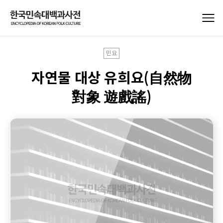
민요
자연물 대상 유희요(自然物
對象 遊戲謠)