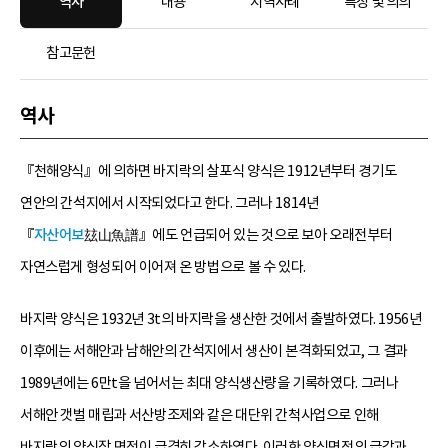
역사
내용
지역사례
특징 및 의의
참고문헌
역사
『천해양식』에 의하면 바지락의 살포식 양식은 1912년부터 경기도
연안의 간석지에서 시작되었다고 한다. 그러나 1814년
『
자산어보
玆山魚譜』에도 언급되어 있는 것으로 보아 오래전부터
자연스럽게 형성되어 이어져 온 방법으로 볼 수 있다.
바지락 양식은 1932년 3t의 바지락을 생산한 것에서 출발하였다. 1956년
이후에는 서해안과 남해안의 간석지에서 생산이 본격화되었고, 그 결과
1989년에는 6만t을 넘어서는 최대 양식생산량을 기록하였다. 그러나
서해안 갯벌 매립과 서산방조제와 같은 대단위 간척사업으로 인해
바지락의 양식장 면적이 급격히 감소하였다. 이러한 양식면적의 급감과