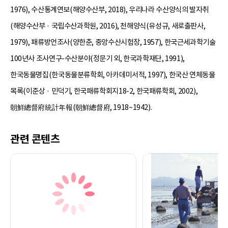
1976), 수산통계연보(해양수산부, 2018), 우리나라 수산양식의 발자취
(해양수산부 · 국립수산과학원, 2016), 천해양식(유성규, 새로출판사,
1979), 패류방언조사(양한춘, 중앙수산시험장, 1957), 한국근세과학기술
100년사 조사연구-수산분야(정문기 외, 한국과학재단, 1991),
한국동물명집(한국동물분류학회, 아카데미서적, 1997), 한국산 연체동물
목록(이준상 · 민덕기, 한국패류학회지18-2, 한국패류학회, 2002),
朝鮮總督府統計年報(朝鮮總督府, 1918~1942).
관련 콘텐츠