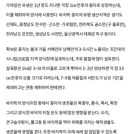
가라앉은 유생은 1년 정도 지나면 각장 1㎝ 전후의 종자로 성장하는데,
이를 채취하여 양식에 사용한다. 바지락 종자의 유명 생산지역은 경기도
선재도, 충청남도 천수만·근소만·가로림만, 전라북도 곰소만(구 줄포만),
전라남도 강진만, 경상남도 사천만, 울산광역시 태화강 하구 등이다.
확보된 종자는 봄과 가을 서해안과 남해안의 3~5시간 노출되는 조간대의
사니질沙泥質 지역 양식장에 살포하는데, 주로 봄철에 많이 살포한다.
살포량은 1㏊당 3~5t의 비율로 고르게 뿌려서 1~2년 양성하면 각 장 3.5
㎝ 전후의 상품 크기로 자라는데, 7~9월 여름철과 비만도가 낮은 기간을
제외하고는 연중 채취하여 판매한다.
바지락의 양식과정 중에서 종자의 생존율은 폭풍우, 홍수, 혹서, 혹한
그리고 양식장 바닥의 저질 온도 등에 많은 영향을 받는다. 오리,
큰구슬우렁이, 뿔고동 등 바지락을 먹어 피해를 끼치는 해적생물도
생존율에 영향을 준다. 또한 바지락이 모래 속에 잘 잠입할 수 있도록