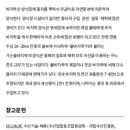
바지락은 양식장에 종자를 뿌려서 무급이로 자연환경에 의존하여
양식한다. 양식장 시설비가 없지만 종자의 구입·운반·살포·채취에 많은
경비가 든다. 바지락 양식은 영세업에 속하지만 매일 물때에 맞추어
바지락을 캐서 판매하여 어촌 소득에 많은 보탬이 되고 있다. 한편 연중
수심 10~20m 전후의 물속에 서식하여 ‘물바지락’이라 불리는
가는줄바지락의 양식은 종패의 살포와 채취 모두 어선을 이용하는 어느
정도 규모가 있는 사업이다. 물바지락의 육질이나 맛은 바지락에 비해 다소
떨어지기 때문에 판매가가 낮다. 국내 바지락의 연간 유통량은 7~8만t으로
추정되지만 국내 양식 생산량이 1만t 전후이며, 나머지는 중국 등 외국에서
수입하고 있다.
참고문헌
玆山魚譜, 수산기술-패류(수산업협동조합중앙회 · 국립수산진흥원,