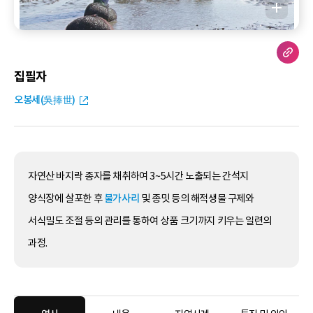
집필자
오봉세(吳捧世)
자연산 바지락 종자를 채취하여 3~5시간 노출되는 간석지
양식장에 살포한 후
불가사리
및 종밋 등의 해적생물 구제와
서식밀도 조절 등의 관리를 통하여 상품 크기까지 키우는 일련의
과정.