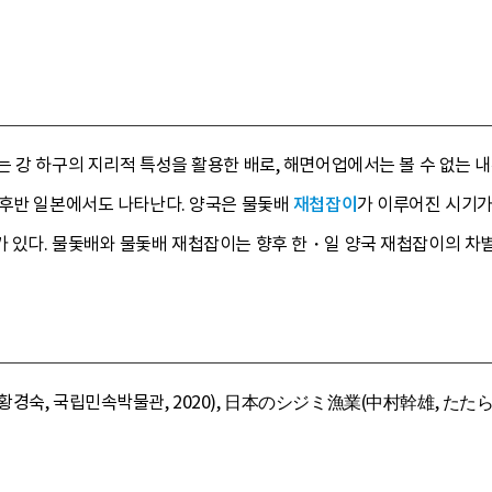
는 강 하구의 지리적 특성을 활용한 배로, 해면어업에서는 볼 수 없는 
중후반 일본에서도 나타난다. 양국은 물돛배
재첩잡이
가 이루어진 시기가
 있다. 물돛배와 물돛배 재첩잡이는 향후 한・일 양국 재첩잡이의 차별
숙, 국립민속박물관, 2020), 日本のシジミ漁業(中村幹雄, たたら書房, 2