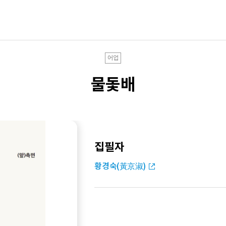
어업
물돛배
집필자
황경숙(黃京淑)