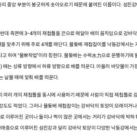
돛의 중앙 부분이 봉긋하게 솟아오르기 때문에 붙여진 이름이다. 섬진강에서
 반대 측면에 3~4개의 재첩틀을 끈으로 매달아 배의 움직임으로 강바
형을 맞추기 위해 주로 4개를 매단다. 물돛배 재첩잡이를 낙동강에서는 거
 하여 ‘물뽀작업’이라 칭한다. 물돛배는 수력水力으로 운행하기에 물때
) 때는 상류 방향에서 하류 방향으로 배를 띄운다. 아울러 바닷물이 가
 날물 때에 맞춰 배를 띄운다.
 여러 개의 재첩틀을 동시에 사용하기 때문에 사람이 직접 재첩틀로 
강도도 적었다. 그러나 물돛배 재첩잡이는 강바닥의 토양이 모래이거나
로 이루어진 곳이나 돌이나 쩍이 많은 곳에서는 거리가 강바닥에 박혀 
 모래층으로 이루어진 섬진강과 달리 강바닥 토양이 다양한 낙동강에서는