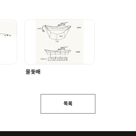
물돛배
목록