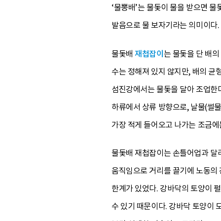
‘물뽕배’는 물돛이 물을 받으면 물
발음으로 물 보자기라는 의미이다.
물돛배
재첩잡이
는 물돛을 단 배의
수는 정해져 있지 않지만, 배의 균
섬진강에서는 물돛을 달아 조업한다고
하류에서 상류 방향으로, 날물(썰물
가장 적게 들어오고 나가는 조금에는
물돛배 재첩잡이는 손틀어업과 달리
움직임으로 거리를 끌기에 노동의 
한계가 있었다. 강바닥의 토양이 펄
수 있기 때문이다. 강바닥 토양이