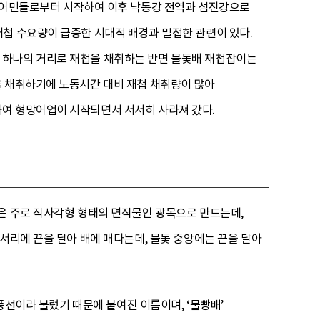
을 어민들로부터 시작하여 이후 낙동강 전역과 섬진강으로
재첩 수요량이 급증한 시대적 배경과 밀접한 관련이 있다.
 하나의 거리로 재첩을 채취하는 반면 물돛배 재첩잡이는
을 채취하기에 노동시간 대비 재첩 채취량이 많아
하여 형망어업이 시작되면서 서서히 사라져 갔다.
은 주로 직사각형 형태의 면직물인 광목으로 만드는데,
서리에 끈을 달아 배에 매다는데, 물돛 중앙에는 끈을 달아
 풍선이라 불렀기 때문에 붙여진 이름이며, ‘물빵배’