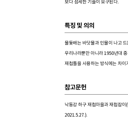
보다 섬세한 기술이 요구된다.
특징 및 의의
물돛배는 바닷물과 민물이 나고 드
우리나라뿐만 아니라 1950년대 
재첩틀을 사용하는 방식에는 차이가
참고문헌
낙동강 하구 재첩마을과 재첩잡이(황경
2021.5.27.).