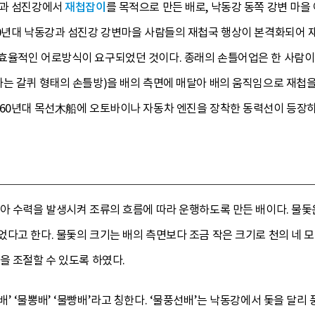
강과 섬진강에서
재첩잡이
를 목적으로 만든 배로, 낙동강 동쪽 강변 마
50년대 낙동강과 섬진강 강변마을 사람들의 재첩국 행상이 본격화되어 
효율적인 어로방식이 요구되었던 것이다. 종래의 손틀어업은 한 사람이
하는 갈퀴 형태의 손틀방)을 배의 측면에 매달아 배의 움직임으로 재첩
960년대 목선木船에 오토바이나 자동차 엔진을 장착한 동력선이 등장
달아 수력을 발생시켜 조류의 흐름에 따라 운행하도록 만든 배이다. 물돛
다고 한다. 물돛의 크기는 배의 측면보다 조금 작은 크기로 천의 네 모
을 조절할 수 있도록 하였다.
’ ‘물뽕배’ ‘물빵배’라고 칭한다. ‘물풍선배’는 낙동강에서 돛을 달리