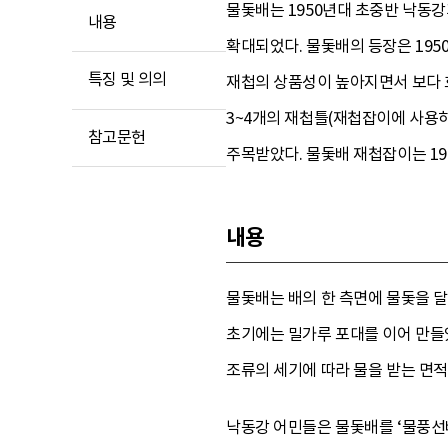
물돛배는 1950년대 초중반 낙동
내용
확대되었다. 물돛배의 등장은 19
특징 및 의의
재첩의 상품성이 높아지면서 보다 
3~4개의 재첩틀(재첩잡이에 사용
참고문헌
주목받았다. 물돛배 재첩잡이는 1
내용
물돛배는 배의 한 측면에 물돛을 
초기에는 밀가루 포대를 이어 만들었
조류의 세기에 따라 물을 받는 면적
낙동강 어민들은 물돛배를 ‘물풍선배