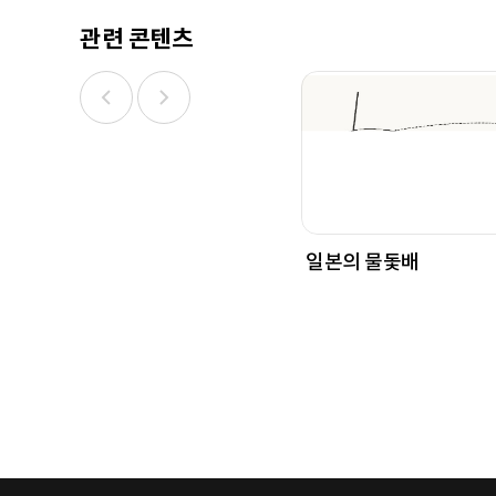
관련 콘텐츠
일본의 물돛배