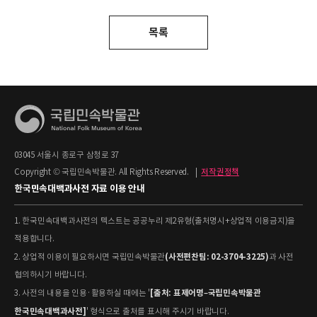
목록
03045 서울시 종로구 삼청로 37
Copyright © 국립민속박물관. All Rights Reserved.
|
저작권정책
한국민속대백과사전 자료 이용 안내
1. 한국민속대백과사전의 텍스트는 공공누리 제2유형(출처명시+상업적 이용금지)을
적용합니다.
(사전편찬팀: 02-3704-3225)
2. 상업적 이용이 필요하시면 국립민속박물관
과 사전
협의하시기 바랍니다.
[출처: 표제어명–국립민속박물관
3. 사전의 내용을 인용·활용하실 때에는 '
한국민속대백과사전]
' 형식으로 출처를 표시해 주시기 바랍니다.