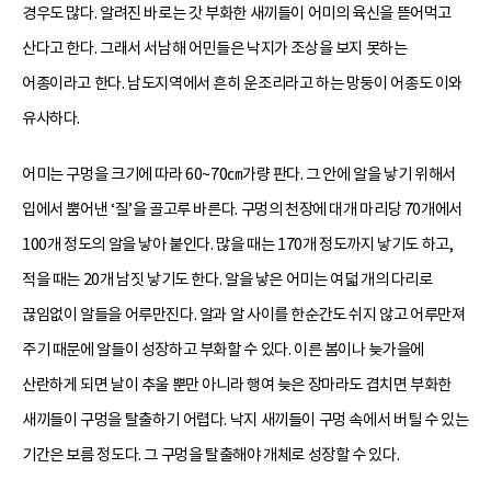
경우도 많다. 알려진 바로는 갓 부화한 새끼들이 어미의 육신을 뜯어먹고
산다고 한다. 그래서 서남해 어민들은 낙지가 조상을 보지 못하는
어종이라고 한다. 남도지역에서 흔히 운조리라고 하는 망둥이 어종도 이와
유사하다.
어미는 구멍을 크기에 따라 60~70㎝가량 판다. 그 안에 알을 낳기 위해서
입에서 뿜어낸 ‘질’을 골고루 바른다. 구멍의 천장에 대개 마리당 70개에서
100개 정도의 알을 낳아 붙인다. 많을 때는 170개 정도까지 낳기도 하고,
적을 때는 20개 남짓 낳기도 한다. 알을 낳은 어미는 여덟 개의 다리로
끊임없이 알들을 어루만진다. 알과 알 사이를 한순간도 쉬지 않고 어루만져
주기 때문에 알들이 성장하고 부화할 수 있다. 이른 봄이나 늦가을에
산란하게 되면 날이 추울 뿐만 아니라 행여 늦은 장마라도 겹치면 부화한
새끼들이 구멍을 탈출하기 어렵다. 낙지 새끼들이 구멍 속에서 버틸 수 있는
기간은 보름 정도다. 그 구멍을 탈출해야 개체로 성장할 수 있다.