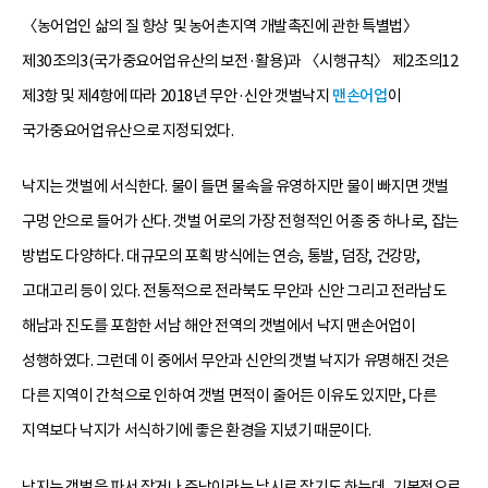
〈농어업인 삶의 질 향상 및 농어촌지역 개발촉진에 관한 특별법〉
제30조의3(국가중요어업유산의 보전·활용)과 〈시행규칙〉 제2조의12
제3항 및 제4항에 따라 2018년 무안·신안 갯벌낙지
맨손어업
이
국가중요어업유산으로 지정되었다.
낙지는 갯벌에 서식한다. 물이 들면 물속을 유영하지만 물이 빠지면 갯벌
구멍 안으로 들어가 산다. 갯벌 어로의 가장 전형적인 어종 중 하나로, 잡는
방법도 다양하다. 대규모의 포획 방식에는 연승, 통발, 덤장, 건강망,
고대고리 등이 있다. 전통적으로 전라북도 무안과 신안 그리고 전라남도
해남과 진도를 포함한 서남 해안 전역의 갯벌에서 낙지 맨손어업이
성행하였다. 그런데 이 중에서 무안과 신안의 갯벌 낙지가 유명해진 것은
다른 지역이 간척으로 인하여 갯벌 면적이 줄어든 이유도 있지만, 다른
지역보다 낙지가 서식하기에 좋은 환경을 지녔기 때문이다.
낙지는 갯벌을 파서 잡거나 주낙이라는 낚시로 잡기도 하는데, 기본적으로