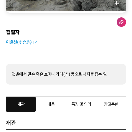
집필자
이윤선(李允先)
갯벌에서 맨손 혹은 호미나 가래(삽) 등으로 낙지를 잡는 일.
개관
내용
특징 및 의의
참고문헌
개관