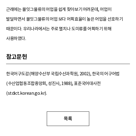
근래에는 몰잇그물류의 어업을 쉽게 찾아보기 어려운데, 어업이
발달하면서 몰잇그물류의 어업 보다 어획효율이 높은 어업을 선호하기
때문이다. 우리나라에서는 주로 멸치나 도미류를 어획하기 위해
사용하였다.
참고문헌
한국어구도감(해양수산부 국립수산과학원, 2002), 한국의 어구어법
(수산업협동조합중앙회, 성진사, 1988), 표준국어대사전
(stdict.korean.go.kr).
목록