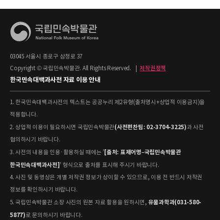
03045 서울시 종로구 삼청로 37
Copyright © 국립민속박물관. All Rights Reserved.
|
저작권정책
한국민속대백과사전 자료 이용 안내
1. 한국민속대백과사전의 텍스트는 공공누리 제2유형(출처명시+상업적 이용금지)을
적용합니다.
(사전편찬팀: 02-3704-3225)
2. 상업적 이용이 필요하시면 국립민속박물관
과 사전
협의하시기 바랍니다.
[출처: 표제어명–국립민속박물관
3. 사전의 내용을 인용·활용하실 때에는 '
한국민속대백과사전]
' 형식으로 출처를 표시해 주시기 바랍니다.
4. 사진 및 동영상은 개별 저작권 정보가 상이할 수 있으므로, 이용 전 반드시 저작권
정보를 확인하시기 바랍니다.
유물과학과(031-580-
5. 국립민속박물관 소장 사진의 원본 자료 활용을 원하시면,
5877)
로 문의하시기 바랍니다.