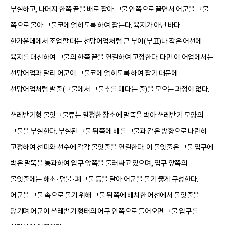
부설하고, 나머지 한쪽 끝을 배로 잡아 그물 안쪽으로 끌면서 어군을 그물
쪽으로 몰아 그물코에 얽히도록 하여 잡는다. 육지가 아닌 바다
한가운데에서 조업할 때는 선망어업처럼 큰 부이(부표)나 작은 어선에
육지를 대신하여 그물의 한쪽 끝을 연결하여 고정한다. 다만 이 어업에서는
선망어업과 달리 어군이 그물코에 얽히도록 하여 잡기 때문에
선망어업처럼 발줄(그물에서 그물추를 매다는 줄)을 모으는 과정이 없다.
쓰레받기형 몰잇그물류는 일정한 장소에 말뚝을 박아 쓰레받기 모양의
그물을 부설한다. 부설된 그물 뒤쪽에 배를 그물과 같은 방향으로 나란히
고정하여 선미와 선수에 각각 몰잇줄을 연결한다. 이 몰잇줄은 그물 입구에
박은 말뚝을 통과하여 입구 앞쪽을 둘러싸고 있으며, 입구 앞쪽의
몰잇줄에는 해초·덤불·폐그물 등을 달아 어군을 몰기 좋게 구성한다.
어군을 그물 속으로 몰기 위해 그물 뒤쪽에 배치한 어선에서 몰잇줄을
당기며 어군이 쓰레받기 형태의 어구 안쪽으로 들어오면 그물 입구를