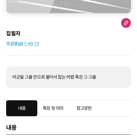
집필자
조삼광(趙三光)
어군을 그물 안으로 몰아서 잡는 어법 혹은 그 그물.
내용
특징 및 의의
참고문헌
내용