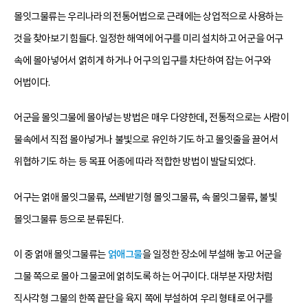
몰잇그물류는 우리나라의 전통어법으로 근래에는 상업적으로 사용하는
것을 찾아보기 힘들다. 일정한 해역에 어구를 미리 설치하고 어군을 어구
속에 몰아넣어서 얽히게 하거나 어구의 입구를 차단하여 잡는 어구와
어법이다.
어군을 몰잇그물에 몰아넣는 방법은 매우 다양한데, 전통적으로는 사람이
물속에서 직접 몰아넣거나 불빛으로 유인하기도 하고 몰잇줄을 끌어서
위협하기도 하는 등 목표 어종에 따라 적합한 방법이 발달되었다.
어구는 얽애 몰잇그물류, 쓰레받기형 몰잇그물류, 속 몰잇그물류, 불빛
몰잇그물류 등으로 분류된다.
이 중 얽애 몰잇그물류는
얽애그물
을 일정한 장소에 부설해 놓고 어군을
그물 쪽으로 몰아 그물코에 얽히도록 하는 어구이다. 대부분 자망처럼
직사각형 그물의 한쪽 끝단을 육지 쪽에 부설하여 우리 형태로 어구를