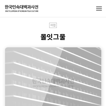
어업
몰잇그물