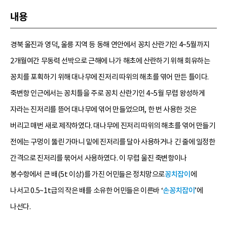
내용
경북 울진과 영덕, 울릉 지역 등 동해 연안에서 꽁치 산란기인 4~5월까지
2개월여간 무동력 선박으로 근해에 나가 해초에 산란하기 위해 회유하는
꽁치를 포획하기 위해 대나무에 진저리 따위의 해초를 엮어 만든 틀이다.
죽변항 인근에서는 꽁치틀을 주로 꽁치 산란기인 4~5월 무렵 왕성하게
자라는 진저리를 뜯어 대나무에 엮어 만들었으며, 한 번 사용한 것은
버리고 매번 새로 제작하였다. 대나무에 진저리 따위의 해초를 엮어 만들기
전에는 구멍이 뚫린 가마니 밑에 진저리를 달아 사용하거나 긴 줄에 일정한
간격으로 진저리를 묶어서 사용하였다. 이 무렵 울진 죽변항이나
봉수항에서 큰 배(5t 이상)를 가진 어민들은 정치망으로
꽁치잡이
에
나서고 0.5~1t급의 작은 배를 소유한 어민들은 이른바 ‘
손꽁치잡이
’에
나선다.