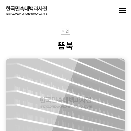
어업
뜸북