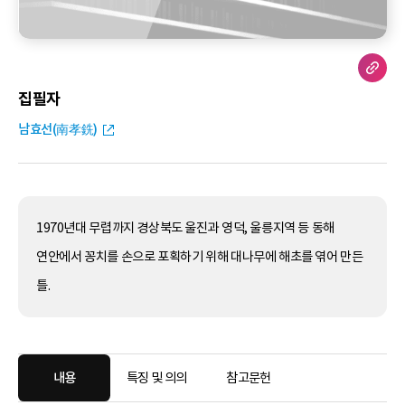
집필자
남효선(南孝銑)
1970년대 무렵까지 경상북도 울진과 영덕, 울릉지역 등 동해
연안에서 꽁치를 손으로 포획하기 위해 대나무에 해초를 엮어 만든
틀.
내용
특징 및 의의
참고문헌