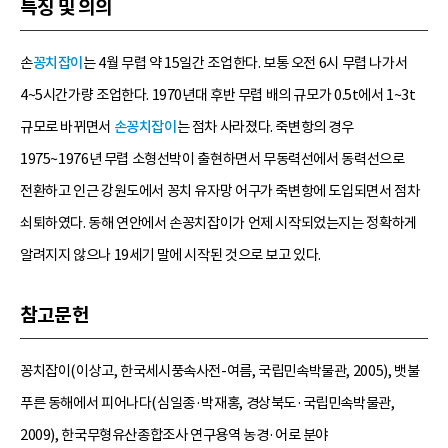
특징 및 의의
손
꽁치잡이
는 4월 무렵 약 15일간 조업한다. 보통 오전 6시 무렵 나가서
4~5시간가량 조업한다. 1970년대 후반 무렵 배의 규모가 0.5t에서 1~3t
규모로 바뀌면서
손꽁치잡이
는 점차 사라졌다. 죽변항의 경우
1975~1976년 무렵 소형선박이 출현하면서 무동력선에서 동력선으로
전환하고 인근 강원도에서 꽁치 유자망 어구가 죽변항에 도입되면서 점차
쇠퇴하였다. 동해 연안에서 손꽁치잡이가 언제 시작되었는지는 정확하게
알려지지 않으나 19세기 말에 시작된 것으로 보고 있다.
참고문헌
꽁치잡이(이상고, 한국세시풍속사전-여름, 국립민속박물관, 2005), 뱃불
푸른 동해에서 피어나다(심일종·박재홍, 경상북도·국립민속박물관,
2009), 한국무형유산종합조사 연구용역 농경·어로 분야