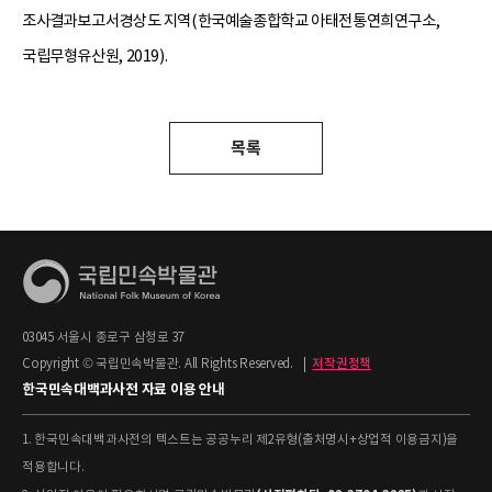
조사결과보고서경상도 지역(한국예술종합학교 아태전통연희연구소,
국립무형유산원, 2019).
목록
03045 서울시 종로구 삼청로 37
Copyright © 국립민속박물관. All Rights Reserved.
|
저작권정책
한국민속대백과사전 자료 이용 안내
1. 한국민속대백과사전의 텍스트는 공공누리 제2유형(출처명시+상업적 이용금지)을
적용합니다.