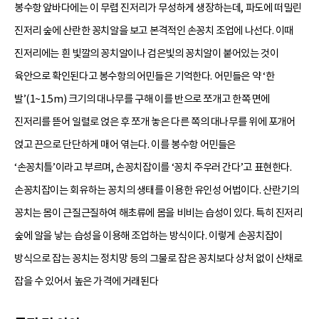
봉수항 앞바다에는 이 무렵 진저리가 무성하게 생장하는데, 파도에 떠밀린
진저리 숲에 산란한 꽁치알을 보고 본격적인 손꽁치 조업에 나선다. 이때
진저리에는 흰 빛깔의 꽁치알이나 검은빛의 꽁치알이 붙어있는 것이
육안으로 확인된다고 봉수항의 어민들은 기억한다. 어민들은 약 ‘한
발’(1~1.5m) 크기의 대나무를 구해 이를 반으로 쪼개고 한쪽 면에
진저리를 뜯어 일렬로 얹은 후 쪼개 놓은 다른 쪽의 대나무를 위에 포개어
얹고 끈으로 단단하게 매어 엮는다. 이를 봉수항 어민들은
‘손꽁치틀’이라고 부르며, 손꽁치잡이를 ‘꽁치 주우러 간다’고 표현한다.
손꽁치잡이는 회유하는 꽁치의 생태를 이용한 유인성 어법이다. 산란기의
꽁치는 몸이 근질근질하여 해초류에 몸을 비비는 습성이 있다. 특히 진저리
숲에 알을 낳는 습성을 이용해 조업하는 방식이다. 이렇게 손꽁치잡이
방식으로 잡는 꽁치는 정치망 등의 그물로 잡은 꽁치보다 상처 없이 산채로
잡을 수 있어서 높은 가격에 거래된다