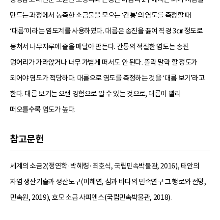
만드는 과정에서 농축한 소금물을 모으는 ‘간통’의 염도를 측정할 때
‘대름’이라는 염도계를 사용하였다. 대름은 송진을 끓여 직경 3㎝ 정도로
뭉쳐서 나무자루에 줄을 매달아 만든다. 간통의 적절한 염도는 송진
덩어리가 가라앉거나 너무 가볍게 떠서도 안 된다. 뜰락 말락 할 정도가
되어야 염도가 적당하다. 대름으로 염도를 측정하는 것을 ‘대름 보기’라고
한다. 대름 보기는 오랜 경험으로 알 수 있는 것으로, 대름이 빨리
떠오를수록 염도가 높다.
참고문헌
세계의 소금2(정연학·박혜령·최호식, 국립민속박물관, 2016), 태안의
자염 생산기술과 생산도구(이혜연, 섬과 바다의 민속연구 그 행로와 전망,
민속원, 2019), 호모 소금 사피엔스(국립민속박물관, 2018).