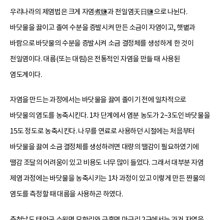
우리나라의 제염법은 크게 자염煮鹽과 천일염天日鹽으로 나뉜다.
바닷물을 끓이고 졸여 수분을 증발시켜 만든 소금이 자염이고, 햇볕과
바람으로 바닷물의 수분을 증발시켜 소금 결정체를 생성하게 한 것이
천일염이다. 대름(또는 대림)은 전통적인 자염을 만들 때 사용된
염도계이다.
자염을 만드는 과정에서는 바닷물을 끓여 졸이기 전에 일차적으로
바닷물의 염도를 농축시킨다. 1차 단계에서 염분 농도가 2~3도인 바닷물을
15도 정도로 농축시킨다. 나무를 연료로 사용하던 시절에는 처음부터
바닷물을 끓여 소금 결정체를 생성하려면 대량의 땔감이 필요하였기에
땔감 조달의 어려움이 있고 비용도 너무 많이 들었다. 그래서 대부분 자염
제염 과정에는 바닷물을 농축시키는 1차 과정이 있고 이렇게 만든 짠물의
염도를 측정할 때 대름을 사용하곤 하였다.
충청남도 태안군 소원면 모항리와 근흥면 마금리 2구에서는 과거 자염을