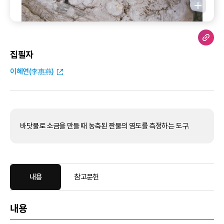
집필자
이혜연(李惠燕)
바닷물로 소금을 만들 때 농축된 짠물의 염도를 측정하는 도구.
내용
참고문헌
내용