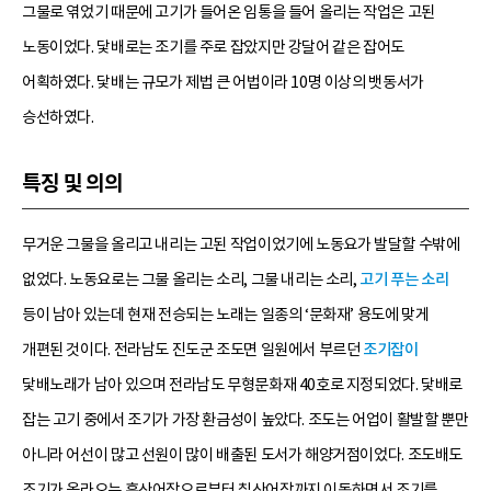
그물로 엮었기 때문에 고기가 들어온 임통을 들어 올리는 작업은 고된
노동이었다. 닻배로는 조기를 주로 잡았지만 강달어 같은 잡어도
어획하였다. 닻배는 규모가 제법 큰 어법이라 10명 이상의 뱃동서가
승선하였다.
특징 및 의의
무거운 그물을 올리고 내리는 고된 작업이었기에 노동요가 발달할 수밖에
없었다. 노동요로는 그물 올리는 소리, 그물 내리는 소리,
고기 푸는 소리
등이 남아 있는데 현재 전승되는 노래는 일종의 ‘문화재’ 용도에 맞게
개편된 것이다. 전라남도 진도군 조도면 일원에서 부르던
조기잡이
닻배노래가 남아 있으며 전라남도 무형문화재 40호로 지정되었다. 닻배로
잡는 고기 중에서 조기가 가장 환금성이 높았다. 조도는 어업이 활발할 뿐만
아니라 어선이 많고 선원이 많이 배출된 도서가 해양거점이었다. 조도배도
조기가 올라오는 흑산어장으로부터 칠산어장까지 이동하면서 조기를