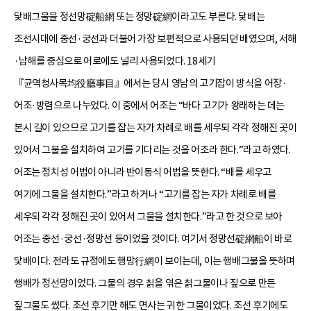
닻배그물을 정선망碇船網 또는 정망碇網이라고도 부른다. 닻배는
조선시대에 중선·궁선과 더불어 가장 보편적으로 사용되던 배였으며, 서해
·남해를 중심으로 어로에도 널리 사용되었다. 18세기
『균역청사목均役廳事目』에서는 당시 영남의 고기잡이 방식을 어장·
어조·방렴으로 나누었다. 이 중에서 어조는 “바다 고기가 왕래하는 데는
본시 길이 있으므로 고기를 잡는 자가 차례로 배를 세우되 각각 정해진 곳이
있어서 그물을 설치하여 고기를 기다리는 것을 어조라 한다.”라고 하였다.
어조는 정치성 어법이 아니라 반이동식 어법을 뜻한다. “배를 세우고
여기에 그물을 설치한다.”라고 하거나 “고기를 잡는 자가 차례로 배를
세우되 각각 정해진 곳이 있어서 그물을 설치한다.”라고 한 것으로 보아
어조는 중선·궁선·정망선 등이었을 것이다. 여기서 정망선碇網船이 바로
닻배이다. 전라도 규정에도 행망行網이 보이는데, 이는 행배그물을 뜻하며
행배가 정선망이었다. 그물의 경우 칡을 엮은 칡그물이나 짚으로 만든
짚그물도 썼다. 조선 후기만 해도 면사는 귀한 그물이었다. 조선 후기에도