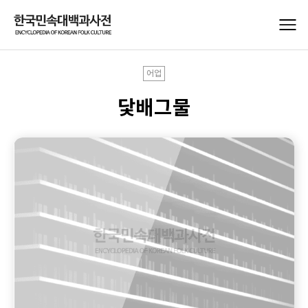
어업
닻배그물