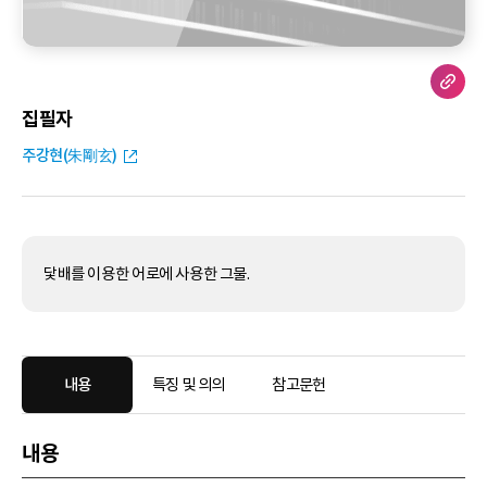
집필자
주강현(朱剛玄)
닻배를 이용한 어로에 사용한 그물.
내용
특징 및 의의
참고문헌
내용