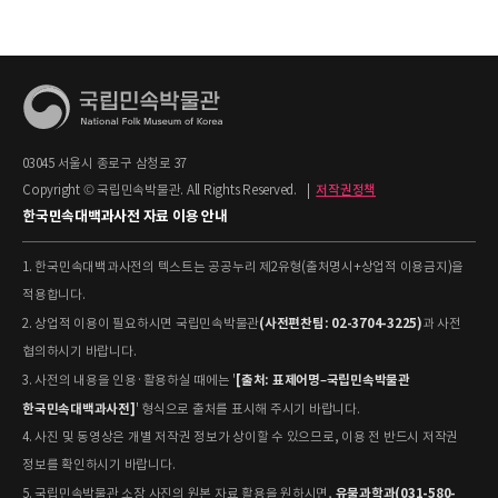
03045 서울시 종로구 삼청로 37
Copyright © 국립민속박물관. All Rights Reserved.
|
저작권정책
한국민속대백과사전 자료 이용 안내
1. 한국민속대백과사전의 텍스트는 공공누리 제2유형(출처명시+상업적 이용금지)을
적용합니다.
(사전편찬팀: 02-3704-3225)
2. 상업적 이용이 필요하시면 국립민속박물관
과 사전
협의하시기 바랍니다.
[출처: 표제어명–국립민속박물관
3. 사전의 내용을 인용·활용하실 때에는 '
한국민속대백과사전]
' 형식으로 출처를 표시해 주시기 바랍니다.
4. 사진 및 동영상은 개별 저작권 정보가 상이할 수 있으므로, 이용 전 반드시 저작권
정보를 확인하시기 바랍니다.
유물과학과(031-580-
5. 국립민속박물관 소장 사진의 원본 자료 활용을 원하시면,