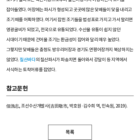
잡아들였다. 어장에는 파시가 형성되고 곳곳에 많은 닻배들이 닻을 내리고
조기 떼를 어획하였다. 여기서 잡힌 조기들을 법성포로 가지고 가서 말리면
영광굴비가 되었고, 전국으로 유통되었다. 수산물 유통이 쉽지 않던
시대이기 때문에 건어물 조기는 환금성이 잡어와 달리 매우 높았다.
그렇지만 닻배들은 충청도 방우리어장과 경기도 연평어장까지 북상하지는
않았다.
칠산바다
의 칠산파시가 파송치면 돌아와서 강달이 등 지역에서
서식하는 토착어류를 잡았다.
참고문헌
佃漁志, 조선수산개발사(吉田敬市, 박호원·김수희 역, 민속원, 2019).
목록