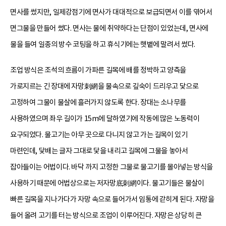
면사를 썼지만, 일제강점기에 면사가 대대적으로 보급되면서 이를 엮어서
면그물을 만들어 썼다. 면사는 물에 취약하다는 단점이 있었는데, 면사에
물을 들여 일종의 방수 코팅을 하고 휴식기에는 햇볕에 말려서 썼다.
조업 방식은 조석의 흐름이 가파른 길목에 배를 정박하고 양측을
가로지르는 긴 장대에 자망刺網을 물속으로 깊숙이 드리우고 닻으로
고정하여 그물이 물살에 흘러가지 않도록 한다. 장대는 소나무를
사용하였으며 좌우 길이가 15m에 달하였기에 작동에 많은 노동력이
요구되었다. 물고기는 아무 곳으로 다니지 않고 가는 길목이 있기
마련인데, 닻배는 글자 그대로 닻을 내리고 길목에 그물을 놓아서
잡아들이는 어법이다. 바닥 까지 고정한 그물로 물고기를 몰아넣는 방식을
사용하기 때문에 어법상으로는 저자망底刺網이다. 물고기들은 물살이
빠른 길목을 지나가다가 자망 속으로 들어가서 임통에 갇히게 된다. 자망을
들어 올려 고기를 터는 방식으로 조업이 이루어진다. 자망은 상당히 큰