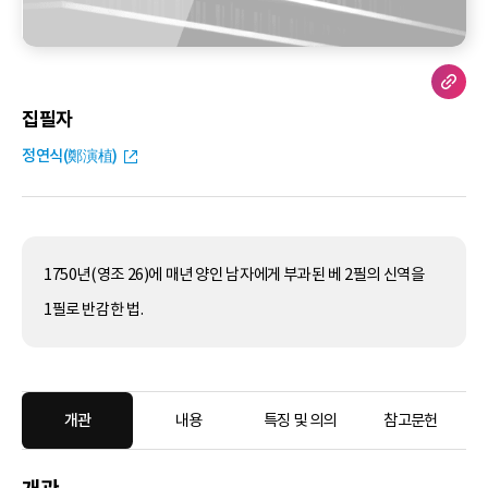
집필자
정연식(鄭演植)
1750년(영조 26)에 매년 양인 남자에게 부과된 베 2필의 신역을
1필로 반감한 법.
개관
내용
특징 및 의의
참고문헌