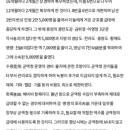
16개월마다 2개월간 상경하여 복무하였는데, 이를 6번으로 나누어
12개월마다 2개월간 복무하게 한 것이다. 8번을 6번으로 개편하여 남은
2번의 번상 인원 2만 5,000명을 줄여서 이들에게 거둔 군포를 급대에
충당하게 하였다. 그 밖에 중앙의 훈련도감·금위영·어영청 3군문
각사各司의 잡다한 역 5,000명과 지방의 경상도·전라도·충청도·황해도
영營·진鎭의잡다한 역 7,000명을 줄이고, 영남의 7진보鎭堡를 혁파하여
그에 소속된 9,000명을 줄였다.
수용需用: 균역청 운영의 경비·물자에 관한 조항이다. 균역청 관리들을
타부서 관리로도 겸직하게 하여 녹봉이 추가로 지급되지 않게 하고, 필요한
재목·기와·땔감·기름 등의 비용도 최소로 제한하였다.
회록會錄: 예비비 항목이다. 흉년 등으로 균역청 수입이 부족하여 제대로
급대할 수 없는 경우에 대비하여 감·병영의 포곡布穀 가운데 일부를
장부상 균역청 몫으로 기록하여 두고, 필요할 때 적절한 액수를 균역청의
급대에 사용하도록 한 것이다. 그러므로 평상시에는 균역청에 보내지 않고