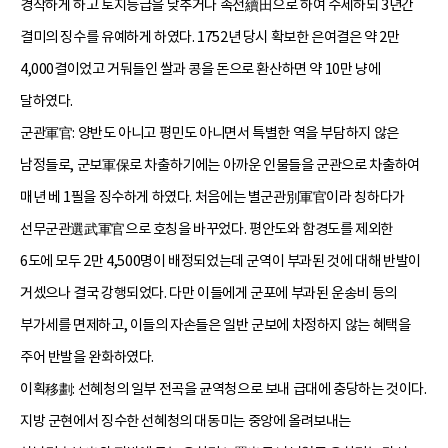
경작하게 하고 토지등급을 낮추거나 속전續田으로 하여 수세하되 3년간
결미의 징수를 유예하게 하였다. 1752년 당시 확보한 은여결은 약 2만
4,000결이었고 거둬들인 쌀과 콩을 돈으로 환산하면 약 10만 냥에
달하였다.
군관軍官: 양반도 아니고 평민도 아니면서 특별한 역을 부담하지 않은
남정들로, 군보軍保로 차출하기에는 아까운 인물들을 군관으로 차출하여
매년 베 1필을 징수하게 하였다. 처음에는 별군관別軍官이라 칭하다가
선무군관選武軍官으로 호칭을 바꾸었다. 평안도와 함경도를 제외한
6도에 모두 2만 4,500명이 배정되었는데 군역이 부과된 것에 대해 반발이
거셌으나 결국 강행되었다. 다만 이들에게 군포에 부과된 운송비 등의
부가세를 면제하고, 이들의 자손들은 일반 군보에 차정하지 않는 혜택을
주어 반발을 완화하였다.
이획移劃: 선혜청의 일부 전곡을 균역청으로 보내 급대에 충당하는 것이다.
지방 군현에서 징수한 선혜청의 대동미는 중앙에 올려보내는