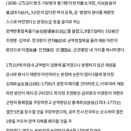
(1690~1752)이 병조 기보병과 별기병의 번차番次개정, 자보資保의
불급대不給代, 3군문의 잡다한 역의 감축, 감·병영의 경비를 재량껏
스스로 마련한다는 분정分定 등을 골자로 하는
양역변통절목홀기良役變通條目笏記를 올렸고, 8월 5일에는 3상相인
조현명·김약로·정우량이 연차聯箚로 균역청절목을 올려 재원 마련의
방안으로 어염漁鹽·진전陳田·은결隱結·군관軍官 네 가지를 제시하였다.
1751년에 마침내 균역법이 실행에 옮겨졌으나 분명하지 않은 재원을
감사와 병사가 재량껏 마련하라는 분정에 논란이 많아 5월에 영의정
김재로金在魯(1682~1759)가 분정의 폐지를 건의하였고, 이에 따라 재원
마련 방안이 재차 강구되었다. 좌의정 조현명은 금위영과 어영청의 개편과
군현의 통폐합을 주장하였고 균역청당상 홍계희洪啓禧(1703~1771)는
결전 5전을 징수할 것을 주장하였으며, 공주 진사 민우하는 상소하여 결전
1량을 거두어 양역 자체를 폐지할 것을 주
장하였다. 영조는 세 방안을 논의하던 중 6월 17일에 창경궁