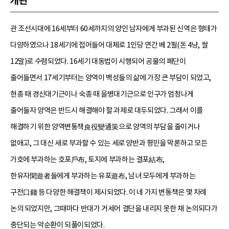
개관
관 조선시대에 16세부터 60세까지의 양인 남자에게 부과된 신역은 형태가
다양하였으나 18세기에 접어들어 대체로 1인당 연간 베 2필(돈 4냥, 쌀
12말)로 수렴되었다. 16세기 대동법이 시행되어 공물의 폐단이
줄어들면서 17세기부터는 양역이 백성들의 삶에 가장 큰 부담이 되었고,
현종 때 경신대기근이나 숙종 때 을병대기근으로 인구가 엄청나게
줄어들자 양역은 반드시 해결해야 할 과제로 대두되었다. 그래서 이를
해결하기 위한 양역변통책良役變通策으로 양역의 부담을 줄이거나
없애고, 그 대신 새로 부과할 수 있는 세로 양반과 평민을 막론하고 모든
가호에 부과하는 호포戶布, 토지에 부과하는 결포結布,
한유자閑遊者들에게 부과하는 유포遊布, 남녀 모두에게 부과하는
구전口錢 등 다양한 해결책이 제시되었다. 이 네 가지 변통책은 몇 차례
논의 되었지만, 그때마다 반대가 거세어 결단을 내리지 못한 채 논의되다가
중단되는 악순환이 되풀이되었다.