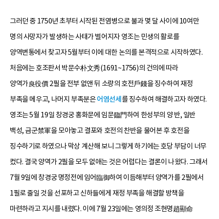
그러던 중 1750년 초부터 시작된 전염병으로 불과 몇 달 사이에 10여만
명의 사망자가 발생하는 사태가 벌어지자 영조는 민생의 활로를
양역변통에서 찾고자 5월부터 이에 대한 논의를 본격적으로 시작하였다.
처음에는 호조판서 박문수朴文秀(1691~1756)의 건의에 따라
양역가良役價 2필을 전부 없앤 뒤 소량의 호전戶錢을 징수하여 재정
부족을 메우고, 나머지 부족분은
어염선세
를 징수하여 해결하고자 하였다.
영조는 5월 19일 창경궁 홍화문에 임문臨門하여 한성부의 양 반, 일반
백성, 금군禁軍을 모아놓고 결포와 호전의 찬반을 물어본 후 호전을
징수하기로 하였으나 막상 계산해 보니 그렇게 하기에는 호당 부담이 너무
컸다. 결국 양역가 2필을 모두 없애는 것은 어렵다는 결론이 나왔다. 그래서
7월 9일에 창경궁 명정전에 임어臨御하여 이듬해부터 양역가를 2필에서
1필로 줄일 것을 선포하고 신하들에게 재정 부족을 해결할 방책을
마련하라고 지시를 내렸다. 이에 7월 23일에는 영의정 조현명趙顯命