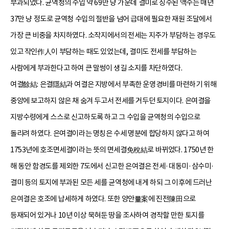
부과되었다. 균역청의 수입 약 69만 냥 가운데 결미로 징수된 액수는 매년
37만 냥 정도로 균역청 수입의 절반을 넘어 급대에 필요한 재원 조달에서
가장 큰 비중을 차지하였다. 소작지에서의 전세는 지주가 부담하는 경우도
있고 작인作人이 부담하는 때도 있었는데, 결미도 전세를 부담하는
사람에게 부과한다고 하여 큰 말썽이 생길 소지를 차단하였다.
여결餘結: 은결隱結과 여결은 지방에서 부족한 운영경비를 마련하기 위해
중앙에 보고하지 않은 채 숨겨 두고서 전세를 거두던 토지이다. 은여결을
지방수령에게 스스로 신고하도록 하고 그 수입을 균역청의 수입으로
돌리려 하였다. 은여결이라는 명칭은 수세 명분에 합당하지 않다고 하여
1753년에 호조면세결이라는 뜻의 면세결免稅結로 바뀌었다. 1750년 한
해 동안 함경도를 제외한 7도에서 신고한 은여결은 전세·대동미·삼수미·
결미 등의 토지에 부과된 모든 세를 균역청에 내게 하되 그 이후에 드러난
은여결은 호조에 납세하게 하였다. 또한 양안量案에 진전陳田으로
등재되어 있거나 10년 이상 묵혀둔 땅을 조사하여 경작할 만한 토지를