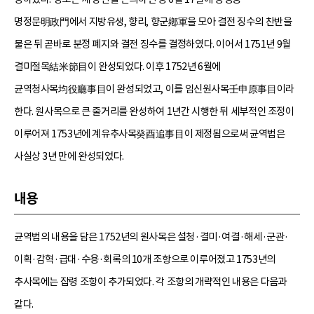
명정문明政門에서 지방유생, 향리, 향군鄕軍을 모아 결전 징수의 찬반을
물은 뒤 곧바로 분정 폐지와 결전 징수를 결정하였다. 이어서 1751년 9월
결미절목結米節目이 완성되었다. 이후 1752년 6월에
균역청사목均役廳事目이 완성되었고, 이를 임신원사목壬申原事目이라
한다. 원사목으로 큰 줄거리를 완성하여 1년간 시행한 뒤 세부적인 조정이
이루어져 1753년에 계유추사목癸酉追事目이 제정됨으로써 균역법은
사실상 3년 만에 완성되었다.
내용
균역법의 내용을 담은 1752년의 원사목은 설청·결미·여결·해세·군관·
이획·감혁·급대·수용·회록의 10개 조항으로 이루어졌고 1753년의
추사목에는 잡령 조항이 추가되었다. 각 조항의 개략적인 내용은 다음과
같다.