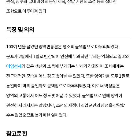
원칙, 징수와 급대 과정의 운영 세칙, 상납 기한의 조정 등의 잡다한
조항으로 이루어져 있다
특징 및 의의
100여 년을 끌었던 양역변통론은 영조의 균역법으로 마무리되었다.
군포가 2필에서 1필로 반감되어 인신에 부과되던 부세는 약화되고 결미와
어염선세
와 같은 생산과 소득에 부가되는 부세가 강화되어 조세체계는
전근대적인 모습을 어느 정도 벗어날 수 있었다. 또한 양역가를 모두 1필로
통일하여 역의 균일화도 균역법으로 마무리되었다. 이로써 백성들은
양역의 고통에서 어느 정도 벗어날 수 있었다. 균역법으로 인해 양역이
완전히 사라지지는 않았지만, 조선의 재정이 직업군인의 양성을 감당할
수는 없었으므로 불가피한 일이었다.
참고문헌