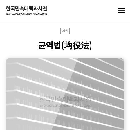
어업
균역법(均役法)