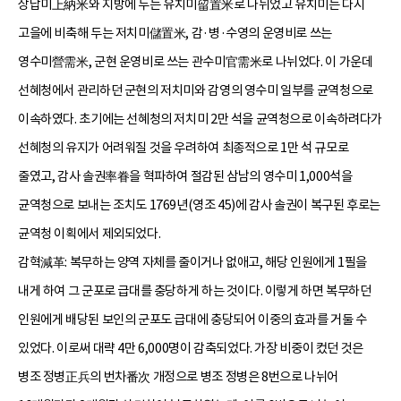
상납미上納米와 지방에 두는 유치미留置米로 나뉘었고 유치미는 다시
고을에 비축해 두는 저치미儲置米, 감·병·수영의 운영비로 쓰는
영수미營需米, 군현 운영비로 쓰는 관수미官需米로 나뉘었다. 이 가운데
선혜청에서 관리하던 군현의 저치미와 감영의 영수미 일부를 균역청으로
이속하였다. 초기에는 선혜청의 저치미 2만 석을 균역청으로 이속하려다가
선혜청의 유지가 어려워질 것을 우려하여 최종적으로 1만 석 규모로
줄였고, 감사 솔권率眷을 혁파하여 절감된 삼남의 영수미 1,000석을
균역청으로 보내는 조치도 1769년(영조 45)에 감사 솔권이 복구된 후로는
균역청 이획에서 제외되었다.
감혁減革: 복무하는 양역 자체를 줄이거나 없애고, 해당 인원에게 1필을
내게 하여 그 군포로 급대를 충당하게 하는 것이다. 이렇게 하면 복무하던
인원에게 배당된 보인의 군포도 급대에 충당되어 이중의 효과를 거둘 수
있었다. 이로써 대략 4만 6,000명이 감축되었다. 가장 비중이 컸던 것은
병조 정병正兵의 번차番次 개정으로 병조 정병은 8번으로 나뉘어