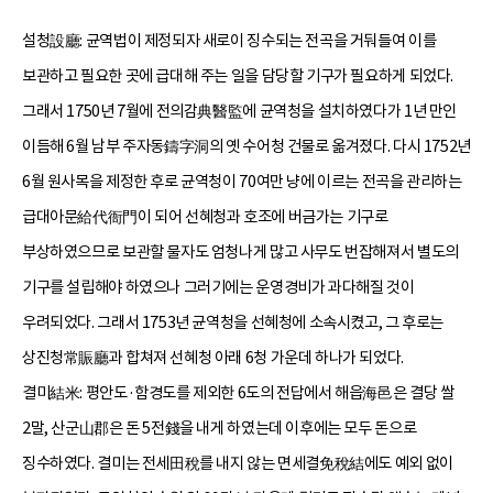
설청設廳: 균역법이 제정되자 새로이 징수되는 전곡을 거둬들여 이를
보관하고 필요한 곳에 급대해 주는 일을 담당할 기구가 필요하게 되었다.
그래서 1750년 7월에 전의감典醫監에 균역청을 설치하였다가 1년 만인
이듬해 6월 남부 주자동鑄字洞의 옛 수어청 건물로 옮겨졌다. 다시 1752년
6월 원사목을 제정한 후로 균역청이 70여만 냥에 이르는 전곡을 관리하는
급대아문給代衙門이 되어 선혜청과 호조에 버금가는 기구로
부상하였으므로 보관할 물자도 엄청나게 많고 사무도 번잡해져서 별도의
기구를 설립해야 하였으나 그러기에는 운영경비가 과다해질 것이
우려되었다. 그래서 1753년 균역청을 선혜청에 소속시켰고, 그 후로는
상진청常賑廳과 합쳐져 선혜청 아래 6청 가운데 하나가 되었다.
결미結米: 평안도·함경도를 제외한 6도의 전답에서 해읍海邑은 결당 쌀
2말, 산군山郡은 돈 5전錢을 내게 하였는데 이후에는 모두 돈으로
징수하였다. 결미는 전세田稅를 내지 않는 면세결免稅結에도 예외 없이