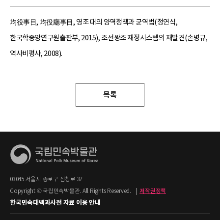
均役事目, 均役廳事目, 영조 대의 양역정책과 균역법(정연식,
한국학중앙연구원출판부, 2015), 조선왕조 재정시스템의 재발견(손병규,
역사비평사, 2008).
목록
03045 서울시 종로구 삼청로 37
Copyright © 국립민속박물관. All Rights Reserved.
|
저작권정책
한국민속대백과사전 자료 이용 안내