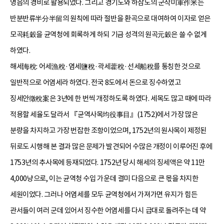
영읍의 경비로 활용되었다. 그리고 경기도와 하삼도의 군작미軍作米는
반분반류半分半留의 원칙에 따라 절반을 환곡으로 대여하여 이자로 얻은
모곡耗穀을 균역청에 회록하게 하되 기금 성격의 원곡元穀은 쓸 수 없게
하였다.
해세海稅: 어세漁稅·염세鹽稅·곽세藿稅·선세船稅를 통칭한 것으로
일반적으로 어염세라 하였다. 전국 8도에서 돈으로 징수하였고
징세안徵稅案은 3년에 한 번씩 개정하도록 하였다. 세목도 많고 때에 따라
적용할 세율도 달라서 『균역사목均役事目』(1752)에서 가장 많은
분량을 차지하고 가장 번잡한 조항이었으며, 1752년의 원사목이 제정된
뒤로도 시행해 본 결과 많은 문제가 발견되어 수많은 개정이 이루어진 후에
1753년의 추사목에 등재되었다. 1752년 당시 해세의 징세액은 약 11만
4,000냥으로, 이는 균역청 수입 가운데 결미 다음으로 큰 몫을 차지한
세원이었다. 그러나 어염세를 모두 균역청에서 가져가면 유지가 힘든
관서들이 여러 군데 있어서 징수한 어염세를 다시 급대로 돌려주는 데 약