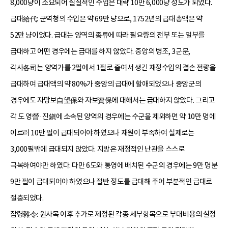
8,000냥이 소요되어 실질적인 수입은 대략 10만 6,000냥 정도가 되었다.
급대給代: 군역청의 수입은 약 69만 냥으로, 1752년의 급대총액은 약
52만 냥이었다. 급대는 양역의 종류에 따라 필요량의 전부 또는 일부를
급대하고 어떤 경우에는 급대를 하지 않았다. 중앙의 병조, 3군문,
각사各司는 양역가를 2필에서 1필로 줄여서 생긴 재정수입의 결손 전량을
급대하여 급대액의 약 80%가 중앙의 급대에 할애되었으나 중앙군의
경우에도 자망보自望保와 자보資保에 대해서는 급대하지 않았다. 그리고
각 도 영營·진鎭에 소속된 양역의 경우에는 수군을 제외하면 약 10만 명에
이르러 10만 필이 급대되어야 하였으나 재원이 부족하여 실제로는
3,000필밖에 급대되지 않았다. 지방은 재정적인 난관을 스스로
극복하여야만 하였다. 다만 6도와 통영에 배치된 수군의 경우에는 9만 명분
9만 필이 급대되어야 하였으나 절반 정도를 급대해 주어 부분적인 급대로
절충되었다.
잡령雜令: 원사목 이후 추가로 제정된 각종 세부항목으로 부대비용의 설정