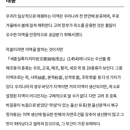
내용
우리가 일상적으로 애용하는 미역은 우리나라 전 연안에 분포하며, 주로
겨울에서 봄에 걸쳐 채취한다. 고려 정부가 곽소를 운용한 것은 품질이
우수한 미역을 안정적으로 공급받기 위해서였다.
곽藿이라면 미역을 말하는 것이지만
『세종실록지리지世宗實錄地理志』(1454)에 나오는 수산물 중
해조류의 종류는 우모, 곤포, 해조, 황각, 세모 곽 등 19종류가 보인다. 그중
미역과로는 곽, 사곽絲藿, 분곽粉藿, 상곽常藿, 조곽早藿 등 다섯 가지가
있다. 우리나라의 경우 바닷가 지역이면 거의 미역이 생산되지만, 곽소로
설정된 지역이 어디인지는 구체적으로 알 수가 없다. 다만 고려 초 호족
박윤웅이 녹읍으로 받았던 ‘곽암’이 있는 울산 유포(현 울산광역시 북구
정자동)는 미역 생산에 필요한 천혜의 자연조건을 갖추어 생산량이 많고 그
맛이 뛰어났다고 알려져 있으므로, 그 부근이 가장 유력하다.