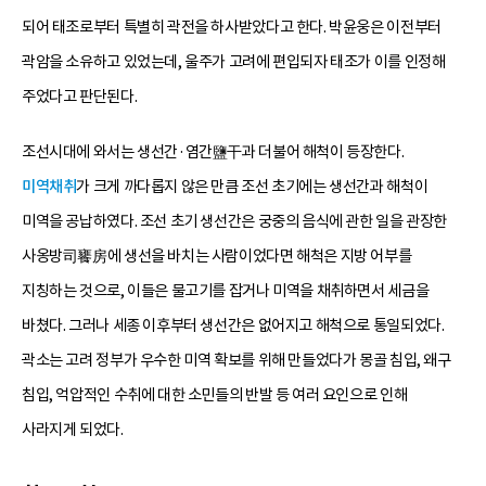
되어 태조로부터 특별히 곽전을 하사받았다고 한다. 박윤웅은 이전부터
곽암을 소유하고 있었는데, 울주가 고려에 편입되자 태조가 이를 인정해
주었다고 판단된다.
조선시대에 와서는 생선간·염간鹽干과 더불어 해척이 등장한다.
미역채취
가 크게 까다롭지 않은 만큼 조선 초기에는 생선간과 해척이
미역을 공납하였다. 조선 초기 생선간은 궁중의 음식에 관한 일을 관장한
사옹방司饔房에 생선을 바치는 사람이었다면 해척은 지방 어부를
지칭하는 것으로, 이들은 물고기를 잡거나 미역을 채취하면서 세금을
바쳤다. 그러나 세종 이후부터 생선간은 없어지고 해척으로 통일되었다.
곽소는 고려 정부가 우수한 미역 확보를 위해 만들었다가 몽골 침입, 왜구
침입, 억압적인 수취에 대한 소민들의 반발 등 여러 요인으로 인해
사라지게 되었다.