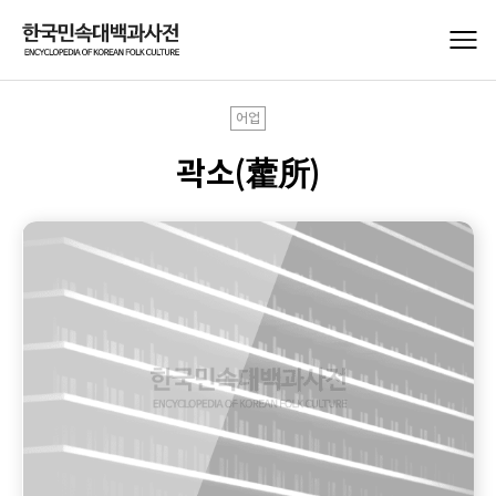
어업
곽소(藿所)