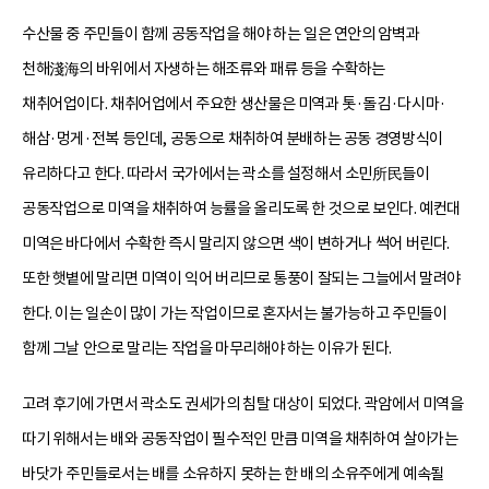
수산물 중 주민들이 함께 공동작업을 해야 하는 일은 연안의 암벽과
천해淺海의 바위에서 자생하는 해조류와 패류 등을 수확하는
채취어업이다. 채취어업에서 주요한 생산물은 미역과 톳·돌김·다시마·
해삼·멍게·전복 등인데, 공동으로 채취하여 분배하는 공동 경영방식이
유리하다고 한다. 따라서 국가에서는 곽소를 설정해서 소민所民들이
공동작업으로 미역을 채취하여 능률을 올리도록 한 것으로 보인다. 예컨대
미역은 바다에서 수확한 즉시 말리지 않으면 색이 변하거나 썩어 버린다.
또한 햇볕에 말리면 미역이 익어 버리므로 통풍이 잘되는 그늘에서 말려야
한다. 이는 일손이 많이 가는 작업이므로 혼자서는 불가능하고 주민들이
함께 그날 안으로 말리는 작업을 마무리해야 하는 이유가 된다.
고려 후기에 가면서 곽소도 권세가의 침탈 대상이 되었다. 곽암에서 미역을
따기 위해서는 배와 공동작업이 필수적인 만큼 미역을 채취하여 살아가는
바닷가 주민들로서는 배를 소유하지 못하는 한 배의 소유주에게 예속될