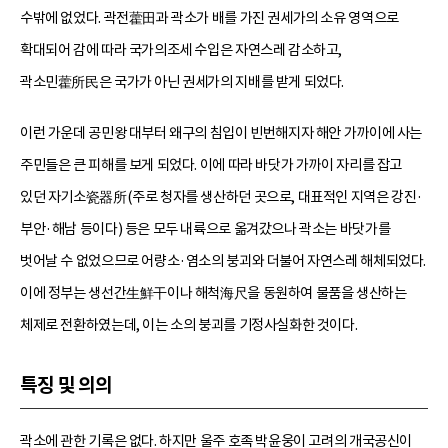
수밖에 없었다. 곽전藿田과 곽소가 배를 가진 권세가의 소유 영역으로
확대되어 감에 따라 국가의조세 수입은 자연스레 감소하고,
곽소민藿所民은 국가가 아닌 권세가의 지배를 받게 되었다.
이런 가운데 공민왕 대부터 왜구의 침입이 빈번해지자 해안 가까이에 사는
주민들은 큰 피해를 보게 되었다. 이에 따라 바닷가 가까이 자리를 잡고
있던 자기소瓷器所(주로 청자를 생산하던 곳으로, 대표적인 지역은 강진·
부안·해남 등이다) 등은 모두 내륙으로 옮겨갔으나 곽소는 바닷가를
벗어날 수 없었으므로 어량소·염소의 붕괴와 더불어 자연스레 해체되었다.
이에 정부는 생선간生鮮干이나 해척海尺을 동원하여 물품을 생산하는
체제로 전환하였는데, 이는 소의 붕괴를 기정사실화한 것이다.
특징 및 의의
곽소에 관한 기록은 없다. 하지만 울주 호족 박윤웅이 고려의 개국공신이