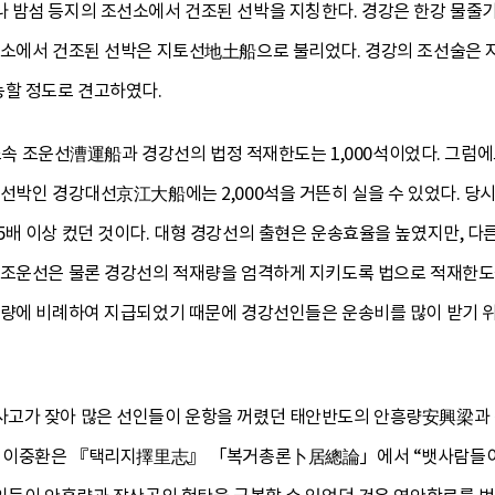
 밤섬 등지의 조선소에서 건조된 선박을 지칭한다. 경강은 한강 물줄
선소에서 건조된 선박은 지토선地土船으로 불리었다. 경강의 조선술은 
능할 정도로 견고하였다.
曹 소속 조운선漕運船과 경강선의 법정 적재한도는 1,000석이었다. 그럼
선박인 경강대선京江大船에는 2,000석을 거뜬히 실을 수 있었다. 당시
5배 이상 컸던 것이다. 대형 경강선의 출현은 운송효율을 높였지만, 다
 조운선은 물론 경강선의 적재량을 엄격하게 지키도록 법으로 적재한도
송량에 비례하여 지급되었기 때문에 경강선인들은 운송비를 많이 받기 위
사고가 잦아 많은 선인들이 운항을 꺼렸던 태안반도의 안흥량安興梁과
엽 이중환은 『택리지擇里志』 「복거총론卜居總論」에서 “뱃사람들이 