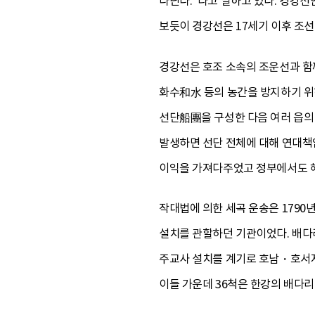
다닌다.”라고 말하고 있다. 경강
보듯이 경강선은 17세기 이후 조
경강선은 호조 소속의 조운선과 함
화수和水 등의 농간을 방지하기 위
선단船團을 구성한 다음 여러 읍의
발생하면 선단 전체에 대해 연대책
이익을 가져다주었고 정부에서도 해
작대법에 의한 세곡 운송은 1790
설치를 관할하던 기관이었다. 배다
주교사 설치를 계기로 호남・호서지
이들 가운데 36척은 한강의 배다