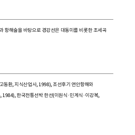
선술과 항해술을 바탕으로 경강선은 대동미를 비롯한 조세곡
동환, 지식산업사, 1998), 조선후기 연안항해와
, 1984), 한국전통선박 한선(이원식·민계식·이강복,