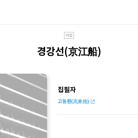
어업
경강선(京江船)
집필자
고동환(高東煥)