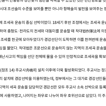
선인들이 안흥량과 장산곶의 험탄을 극복할 수 있었던 것은 연안항로를 
선시대 조선술의 수준을 보여줄 뿐만 아니라 항해술의 발전을 보여주는 
께 조세곡 운송의 중심 선박이었다. 18세기 후반 조정에서는 조세곡 
하여 충청도·전라도의 전세와 대동미를 운송할 때 작대법作隊法에 의
 조세를 한곳에 모아두었다가 경강선단이 도착하면 이를 한꺼번에 운송
임을 물었다. 작대법은 조운선으로 운송하지 않는 지역의 조세곡 운송
난사고의 책임을 선단 전체에 물을 수 있어 안정적으로 조세곡을 확보
년(정조 14) 주교사舟橋司 설치 이후에 더욱 활성화되었다. 주교사는
리 설치에 경강선박을 이용하였는데, 정부에서는 그 대가로 경강선인들
역의 세곡 운송을 담당하던 경강선은 모두 주교사 소속 선박으로 등록
리에 사용하였고, 나머지는 좌우로 나누어 좌우 호위선으로 삼았다. 이