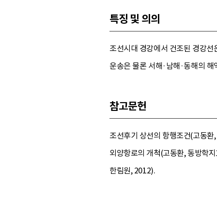
특징 및 의의
조선시대 경강에서 건조된 경강선은
운송은 물론 서해·남해·동해의 해
참고문헌
조선후기 상선의 항행조건(고동환, 
외양항로의 개척(고동환, 동방학지16
한림원, 2012).