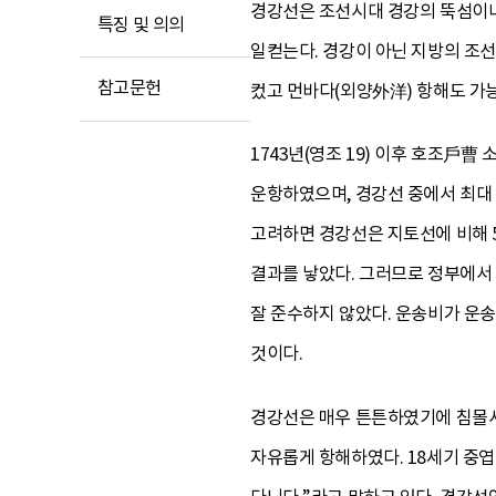
경강선은 조선시대 경강의 뚝섬이나
특징 및 의의
일컫는다. 경강이 아닌 지방의 조
참고문헌
컸고 먼바다(외양外洋) 항해도 가
1743년(영조 19) 이후 호조戶
운항하였으며, 경강선 중에서 최대 
고려하면 경강선은 지토선에 비해 
결과를 낳았다. 그러므로 정부에서
잘 준수하지 않았다. 운송비가 운
것이다.
경강선은 매우 튼튼하였기에 침몰
자유롭게 항해하였다. 18세기 중