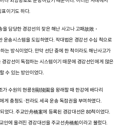
벗어나 외양항로로 운항하였기 때문이다. 이러한 사례에서
징표이기도 하다.
운송을 담당한 경강선의 잦은 해난 사고나 고패故敗・
한 운송시스템을 도입하였다. 작대법은 경강선 수십 척으로
하는 방식이었다. 만약 선단 중에 한 척이라도 해난사고가
을 경강선이 독점하는 시스템이기 때문에 경강선인에게 많은
할 수 있는 방안이었다.
 정조가 수원의 현릉원顯陵園을 왕래할 때 한강에 배다리
에게 충청도·전라도 세곡 운송 독점권을 부여하였다.
되었다. 주교안舟橋案에 등록된 경강대선은 80척이었다.
 주교안에 올려진 경강대선을 주교선舟橋船이라고 불렀다.