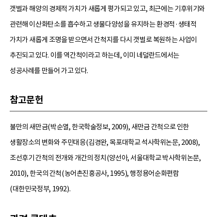
갯벌과 해양의 경제적 가치가 새롭게 평가되고 있고, 최근에는 기후위기와
관련해 이산화탄소를 흡수하고 생물다양성을 유지하는 환경적·생태적
가치가 새롭게 조명을 받으면서 간척지를 다시 갯벌로 복원하는 사업이
추진되고 있다. 이를 역간척이라고 하는데, 이미 네덜란드에서는
성공사례를 만들어 가고 있다.
참고문헌
불만의 새만금(박순열, 한국학술정보, 2009), 새만금 간척으로 인한
생활장소의 변화와 주민대응(김경완, 목포대학교 석사학위논문, 2008),
조선후기 간척의 전개와 개간의 정치(양선아, 서울대학교 박사학위논문,
2010), 한국의 간척(농어촌진흥공사, 1995), 행정용어순화편람
(대한민국정부, 1992).