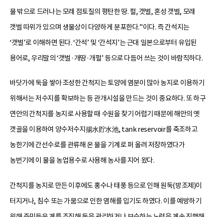
물 밖으로 드러나는 모래 점토질의 평탄한 땅. 펄, 갯벌, 혼성 갯벌, 모래
갯벌 따위가 있으며 생물상이 다양하게 분포한다.”이다. 즉 간석지는
‘갯벌’로 이해하면 된다. ‘간석’ 및 ‘간석지’는 근대 일본으로부터 유입된
용어로, 우리말의 ‘갯벌·개땅·개펄’ 등으로 다듬어 쓰는 것이 바람직하다.
바닷가에 둑을 쌓아 조성한 간척지는 토양에 염분이 많아 농지로 이용하기
위해서는 저수지를 확보하는 등 관개시설을 만드는 것이 중요하다. 또 하구
연안의 간척지를 농지로 사용할 때 수원을 찾기 어렵기 때문에 해안의 옛
갯골을 이용하여 양수저수지揚水貯水池, tank reservoir를 축조하고
농한기에 간선수로를 관류해 온 물을 기계로 퍼 올려 저장하였다가
농번기에 이 물을 농업용수로 사용해 농사를 지어 왔다.
간척지를 농지로 만든 이후에도 홍수나 태풍 등으로 인해 원둑(방조제)이
터지거나, 침수 또는 가뭄으로 인한 염해를 입기도 하였다. 이를 예방하기
위해 주민들은 계를 조직해 둑을 관리하거나 보수하는 노력을 계속 진행해