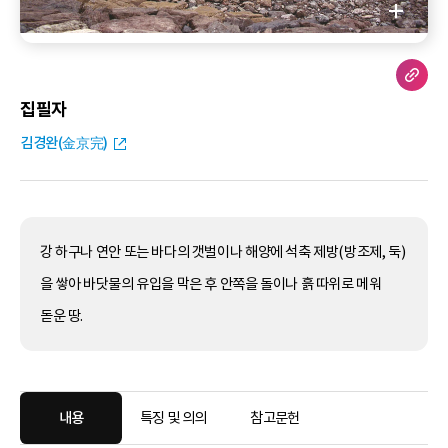
집필자
김경완(金京完)
강 하구나 연안 또는 바다의 갯벌이나 해양에 석축 제방(방조제, 둑)
을 쌓아 바닷물의 유입을 막은 후 안쪽을 돌이나 흙 따위로 메워
돋운 땅.
내용
특징 및 의의
참고문헌