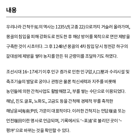
내용
우리나라 간척干拓의 역사는 1235년(고종 22)으로까지 거슬러 올라가며,
몽골의 침입을 피해 강화도로 천도한 후 해상 방어를 목적으로 연안 제방을
구축한 것이 시초이다. 그 후 1248년 몽골의 4차 침입 당시 청천강 하구의
갈대섬에 제방을 쌓아 농지를 만든 뒤 군량미를 조달하기도 하였다.
조선시대 16~17세기 이후 인구 증가로 인한 인구압人口壓과 수리시설 및
축조기술의 발달로 궁이나 관청은 물론 척신세력과 지주를 비롯해
농민들에 의한 간척사업도 활발해졌고, 부를 쌓는 수단으로 이용되었다.
해남, 진도 굴포, 노화도, 고금도 등을 간척해 경제적 부를 축적한
해남윤씨海南尹氏 가문이 대표적이다. 이러한 간척지는 언답堰畓 또는
언전堰田이란 명사로 언급되며, 기록에서도 ‘~포浦’로 불리던 곳이 ‘~
평坪’으로 바뀌는 것을 확인할 수 있다.