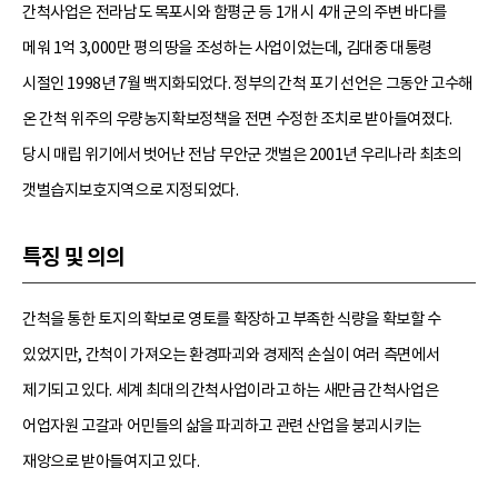
간척사업은 전라남도 목포시와 함평군 등 1개 시 4개 군의 주변 바다를
메워 1억 3,000만 평의 땅을 조성하는 사업이었는데, 김대중 대통령
시절인 1998년 7월 백지화되었다. 정부의 간척 포기 선언은 그동안 고수해
온 간척 위주의 우량농지확보정책을 전면 수정한 조치로 받아들여졌다.
당시 매립 위기에서 벗어난 전남 무안군 갯벌은 2001년 우리나라 최초의
갯벌습지보호지역으로 지정되었다.
특징 및 의의
간척을 통한 토지의 확보로 영토를 확장하고 부족한 식량을 확보할 수
있었지만, 간척이 가져오는 환경파괴와 경제적 손실이 여러 측면에서
제기되고 있다. 세계 최대의 간척사업이라고 하는 새만금 간척사업은
어업자원 고갈과 어민들의 삶을 파괴하고 관련 산업을 붕괴시키는
재앙으로 받아들여지고 있다.