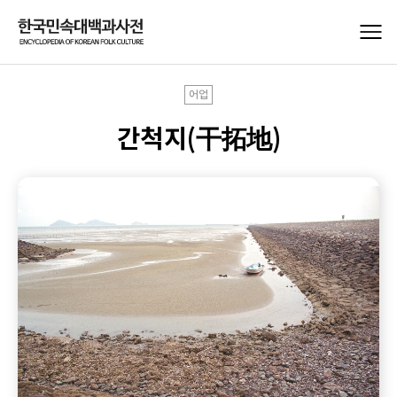
어업
간척지(干拓地)