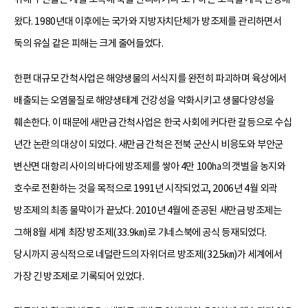
왔다. 1980년대 이후에는 국가와 지방자치단체가 방조제를 관리하면서
둑의 유실 같은 피해는 크게 줄어들었다.
한편 대규모 간척사업은 해양생물의 서식지를 완전히 파괴하며 육상에서
배출되는 오염물질로 해양생태계 건강성을 악화시키고 생물다양성을
훼손한다. 이 때문에 새만금 간척사업은 한국 사회에 커다란 갈등으로 수십
년간 논란의 대상이 되었다. 새만금 간척은 전북 군산시 비응도와 부안군
변산면 대항리 사이의 바다에 방조제를 쌓아 4만 100㏊의 갯벌을 농지와
호수로 전환하는 것을 목적으로 1991년 시작되었고, 2006년 4월 외곽
방조제의 최종 물막이가 끝났다. 2010년 4월에 준공된 새만금 방조제는
그해 8월 세계 최장 방조제(33.9㎞)로 기네스북에 공식 등재되었다.
당시까지 공식적으로 네덜란드의 자위더르 방조제(32.5㎞)가 세계에서
가장 긴 방조제로 기록되어 있었다.