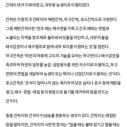
간척이 대거 이루어졌고, 대부분 농경지로 이용되었다.
간척은 지형적 조건에 따라 해면간척, 하구간척, 호소간척으로 구분한다.
그중 해면간척이란 ‘만조 때는 해수면을 이루고 간조 때에는 갯벌로
노출되는 지역을 방조제로 둘러싸 바닷물을 차단하고, 내부의 물을
배수갑문이나 배수펌프로 없애 내부 토지를 이용하는 것’을 말한다.
하구간척은 ‘하천의 하류에 고도의 기술을 요하는 하구언이나 배수갑문을
축조하여 하천의 일부를 농업·공업용수를 위한 저수지로 이용하고, 하구
연변의 갯벌을 개답하여 농경지 또는 택지나 산업단지로 이용하는 것’이다.
호소간척은 ‘조석이 일어나지 않는 육지부의 낮은 습지나 호수 등에 제방을
쌓고, 배수·증발·매립 등의 방법으로 물기를 제거하여 땅을 만드는
것’이다.
종종 간척지와 간석지干潟地를 혼동하는 경우가 있다. 간척지는 매립된
땅을 말하지만, 간석지의 사전적 정의는 “밀물 때는 물에 잠기고 썰물 때는