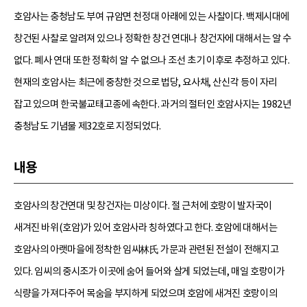
호암사는 충청남도 부여 규암면 천정대 아래에 있는 사찰이다. 백제시대에
창건된 사찰로 알려져 있으나 정확한 창건 연대나 창건자에 대해서는 알 수
없다. 폐사 연대 또한 정확히 알 수 없으나 조선 초기 이후로 추정하고 있다.
현재의 호암사는 최근에 중창한 것으로 법당, 요사채, 산신각 등이 자리
잡고 있으며 한국불교태고종에 속한다. 과거의 절터인 호암사지는 1982년
충청남도 기념물 제32호로 지정되었다.
내용
호암사의 창건연대 및 창건자는 미상이다. 절 근처에 호랑이 발자국이
새겨진 바위(호암)가 있어 호암사라 칭하였다고 한다. 호암에 대해서는
호암사의 아랫마을에 정착한 임씨林氏 가문과 관련된 전설이 전해지고
있다. 임씨의 중시조가 이곳에 숨어 들어와 살게 되었는데, 매일 호랑이가
식량을 가져다주어 목숨을 부지하게 되었으며 호암에 새겨진 호랑이의