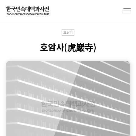
호랑이
호암사(虎巖寺)