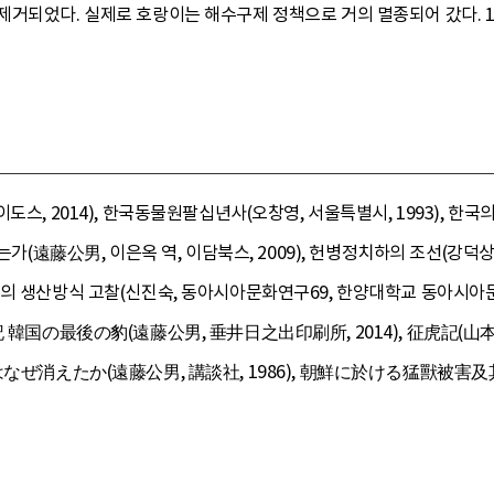
거되었다. 실제로 호랑이는 해수구제 정책으로 거의 멸종되어 갔다. 19
도스, 2014), 한국동물원팔십년사(오창영, 서울특별시, 1993), 한
졌는가(遠藤公男, 이은옥 역, 이담북스, 2009), 헌병정치하의 조선(강덕상
의 생산방식 고찰(신진숙, 동아시아문화연구69, 한양대학교 동아시아문
記 韓国の最後の豹(遠藤公男, 垂井日之出印刷所, 2014), 征虎記(山本
はなぜ消えたか(遠藤公男, 講談社, 1986), 朝鮮に於ける猛獸被害及其