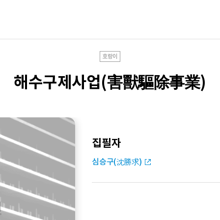
호랑이
해수구제사업(害獸驅除事業)
집필자
심승구(沈勝求)