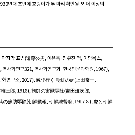
30년대 초반에 호랑이가 두 마리 확인될 뿐 더 이상의
국의 마지막 표범(遠藤公男, 이은옥·정유진 역, 이담북스,
, 역사학연구321, 역사학연구회·한국인문과학원, 1967),
화연구소, 2017), 滅び行く 朝鮮の虎(上田常一,
唯三郎, 1918), 朝鮮の害獸驅除(吉田雄次郎,
の豫防驅除(朝鮮彙報, 朝鮮總督府, 1917.8.), 虎と朝鮮