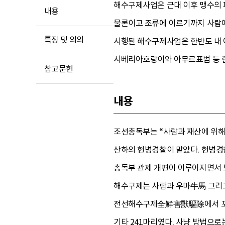
해수구제사업은 근대 이후 맹수의 
내용
물론이고 조류에 이르기까지 사람에
특징 및 의의
시행된 해수구제사업은 한반도 내 
시베리아호랑이와 아무르표범 등 한
참고문헌
내용
조선총독부는 “사람과 재산에 위해
산하의 헌병경찰이 맡았다. 헌병경찰
총독부 관제 개편이 이루어지면서 
해수구제는 사람과 우마牛馬 그리고 
전선해수구제全鮮害獸驅除에서 포획한 동물
기타 241마리였다. 사냥 방법으로는