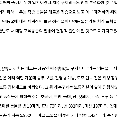
피해를 줄이기 위한 일환이었다. 해수구제의 움직임이 본격화한 것은 
게 피해를 주는 각종 동물을 해로운 짐승으로 보고 이를 제거하기 위한
야생동물에 대한 체계적인 보전 정책 없이 야생동물들의 퇴치와 포획을 
반도 내 대형 포식동물의 멸종에 결정적 원인이 된 것으로 여겨지고 있
危害를 끼치는 해로운 짐승인 해수害獸를 구제한다.”라는 명분을 내
은 여러 역할 가운데 종두 보급, 전염병 예방, 도축 단속 같은 위생 활
보통 경찰제도로 바뀌었다. 그 뒤 해수구제는 보통경찰이 맡아 진행하였
농작물에 피해를 주는 호랑이, 표범, 늑대, 곰, 멧돼지, 사슴, 노루 등
은 범 19마리, 표범 73마리, 곰 332마리, 미상 197마리, 멧돼지 1,
 총기 사용 5,950마리이고 그물을 비롯한 기타 방법 1,434마리, 종사