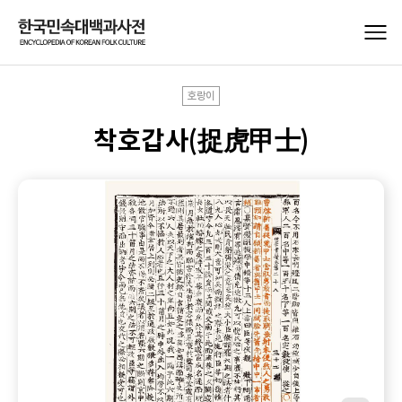
호랑이
착호갑사(捉虎甲士)