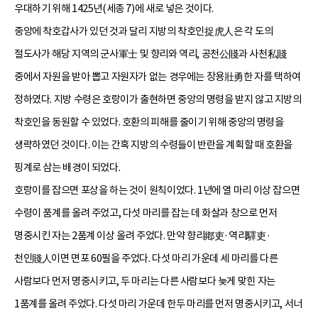
우대하기 위해 1425년(세종 7)에 새로 넣은 것이다.
중앙에 착호갑사가 있던 것과 달리 지방의 착호인捉虎人은 각 도의
절도사가 해당 지역의 군사軍士 및 향리와 역리, 공천公賤과 사천私賤
중에서 자원을 받아 뽑고 자원자가 없는 경우에는 장용壯勇한 자를 택하여
정하였다. 지방 수령은 호랑이가 출현하면 중앙의 명령을 받지 않고 지방의
착호인을 동원할 수 있었다. 호환의 피해를 줄이기 위해 중앙의 명령을
생략하였던 것이다. 이는 간혹 지방의 수령들이 반란을 계획할 때 호환을
핑계로 삼는 배경이 되었다.
호랑이를 잡으면 포상을 하는 것이 원칙이었다. 1년에 열 마리 이상 잡으면
수령이 품계를 올려 주었고, 다섯 마리를 잡는 데 화살과 창으로 먼저
명중시킨 자는 2품계 이상 올려 주었다. 만약 향리鄕吏·역리驛吏·
천인賤人이면 면포 60필을 주었다. 다섯 마리 가운데 세 마리를 다른
사람보다 먼저 명중시키고, 두 마리는 다른 사람보다 늦게 맞힌 자는
1품계를 올려 주었다. 다섯 마리 가운데 한두 마리를 먼저 명중시키고, 서너