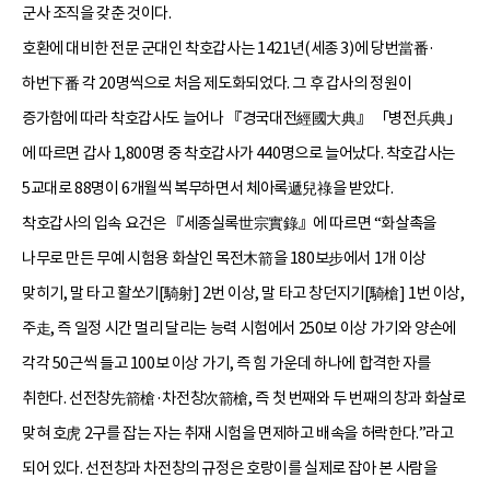
군사 조직을 갖춘 것이다.
호환에 대비한 전문 군대인 착호갑사는 1421년(세종 3)에 당번當番·
하번下番 각 20명씩으로 처음 제도화되었다. 그 후 갑사의 정원이
증가함에 따라 착호갑사도 늘어나 『경국대전經國大典』 「병전兵典」
에 따르면 갑사 1,800명 중 착호갑사가 440명으로 늘어났다. 착호갑사는
5교대로 88명이 6개월씩 복무하면서 체아록遞兒祿을 받았다.
착호갑사의 입속 요건은 『세종실록世宗實錄』에 따르면 “화살촉을
나무로 만든 무예 시험용 화살인 목전木箭을 180보步에서 1개 이상
맞히기, 말 타고 활쏘기[騎射] 2번 이상, 말 타고 창던지기[騎槍] 1번 이상,
주走, 즉 일정 시간 멀리 달리는 능력 시험에서 250보 이상 가기와 양손에
각각 50근씩 들고 100보 이상 가기, 즉 힘 가운데 하나에 합격한 자를
취한다. 선전창先箭槍·차전창次箭槍, 즉 첫 번째와 두 번째의 창과 화살로
맞혀 호虎 2구를 잡는 자는 취재 시험을 면제하고 배속을 허락한다.”라고
되어 있다. 선전창과 차전창의 규정은 호랑이를 실제로 잡아 본 사람을