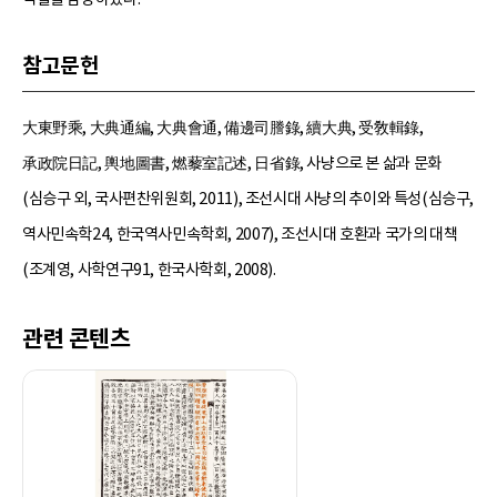
참고문헌
大東野乘, 大典通編, 大典會通, 備邊司謄錄, 續大典, 受敎輯錄,
承政院日記, 輿地圖書, 燃藜室記述, 日省錄, 사냥으로 본 삶과 문화
(심승구 외, 국사편찬위원회, 2011), 조선시대 사냥의 추이와 특성(심승구,
역사민속학24, 한국역사민속학회, 2007), 조선시대 호환과 국가의 대책
(조계영, 사학연구91, 한국사학회, 2008).
관련 콘텐츠