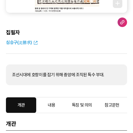
집필자
심승구(沈勝求)
조선시대에 호랑이를 잡기 위해 중앙에 조직된 특수 부대.
개관
내용
특징 및 의의
참고문헌
개관