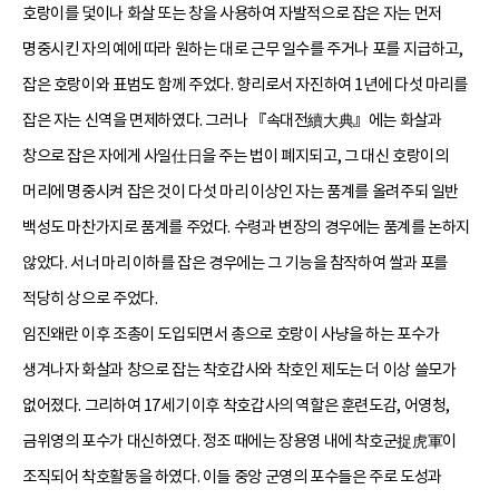
호랑이를 덫이나 화살 또는 창을 사용하여 자발적으로 잡은 자는 먼저
명중시킨 자의 예에 따라 원하는 대로 근무 일수를 주거나 포를 지급하고,
잡은 호랑이와 표범도 함께 주었다. 향리로서 자진하여 1년에 다섯 마리를
잡은 자는 신역을 면제하였다. 그러나 『속대전續大典』에는 화살과
창으로 잡은 자에게 사일仕日을 주는 법이 폐지되고, 그 대신 호랑이의
머리에 명중시켜 잡은 것이 다섯 마리 이상인 자는 품계를 올려주되 일반
백성도 마찬가지로 품계를 주었다. 수령과 변장의 경우에는 품계를 논하지
않았다. 서너 마리 이하를 잡은 경우에는 그 기능을 참작하여 쌀과 포를
적당히 상으로 주었다.
임진왜란 이후 조총이 도입되면서 총으로 호랑이 사냥을 하는 포수가
생겨나자 화살과 창으로 잡는 착호갑사와 착호인 제도는 더 이상 쓸모가
없어졌다. 그리하여 17세기 이후 착호갑사의 역할은 훈련도감, 어영청,
금위영의 포수가 대신하였다. 정조 때에는 장용영 내에 착호군捉虎軍이
조직되어 착호활동을 하였다. 이들 중앙 군영의 포수들은 주로 도성과