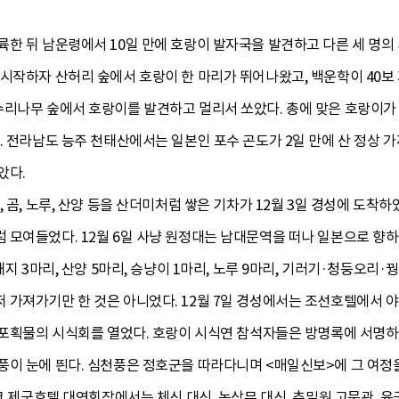
한 뒤 남운령에서 10일 만에 호랑이 발자국을 발견하고 다른 세 명의 사
시작하자 산허리 숲에서 호랑이 한 마리가 뛰어나왔고, 백운학이 40보 
수리나무 숲에서 호랑이를 발견하고 멀리서 쏘았다. 총에 맞은 호랑이가 
. 전라남도 능주 천태산에서는 일본인 포수 곤도가 2일 만에 산 정상 
았다.
, 곰, 노루, 산양 등을 산더미처럼 쌓은 기차가 12월 3일 경성에 도
모여들었다. 12월 6일 사냥 원정대는 남대문역을 떠나 일본으로 향하였
돼지 3마리, 산양 5마리, 승냥이 1마리, 노루 9마리, 기러기·청둥오리·
 가져가기만 한 것은 아니었다. 12월 7일 경성에서는 조선호텔에
 포획물의 시식회를 열었다. 호랑이 시식연 참석자들은 방명록에 서명하
이 눈에 띈다. 심천풍은 정호군을 따라다니며 <매일신보>에 그 여정을 
쿄 제국호텔 대연회장에서는 체신 대신, 농상무 대신, 추밀원 고문관, 육