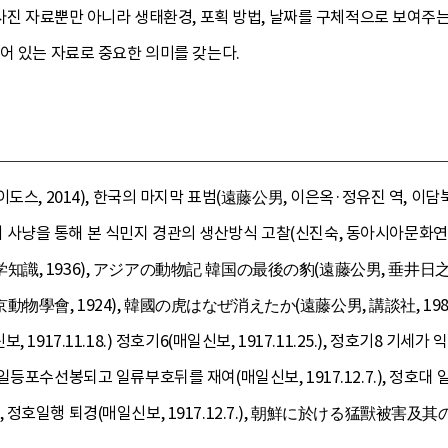
 사진 자료뿐만 아니라 생태환경, 포획 방법, 날짜를 구체적으로 보여주는
어 있는 자료로 중요한 의미를 갖는다.
도스, 2014), 한국의 마지막 표범(遠藤公男, 이은옥·정유진 역, 이담북
호랑이 사냥을 통해 본 식민지 경관의 생산방식 고찰(신진숙, 동아시아문화연
, 1936), アジアの動物記 韓国の最後の豹(遠藤公男, 垂井日之出印刷所
會, 1924), 韓國の虎はなぜ消えたか(遠藤公男, 講談社, 1986), 정호
917.11.18.) 정호기6(매일신보, 1917.11.25.), 정호기8 기세가 익
13 일등포수선봉되고 일류부호뒤를 재여(매일신보, 1917.12.7.), 정호대 일
8.), 정호일행 퇴경(매일신보, 1917.12.7.), 朝鮮に於ける猛獸被害及