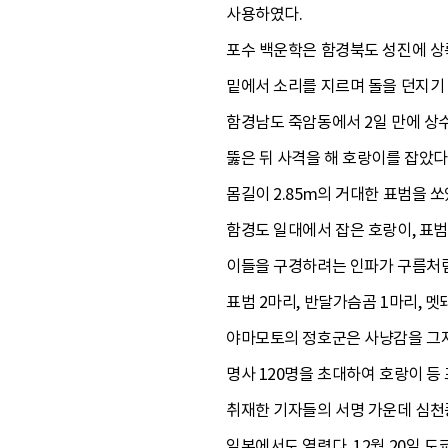
사용하였다.
포수 백운학은 함경북도 성진에 상륙
밑에서 소리를 지르며 돌을 던지기 
함경남도 죽암동에서 2일 만에 상
뚫은 뒤 사격을 해 호랑이를 잡았다
몸길이 2.85m의 거대한 표범을 쏘
함경도 일대에서 잡은 호랑이, 표범
이들을 구경하려는 인파가 구름처럼 
표범 2마리, 반달가슴곰 1마리, 멧
야마모토의 정호군은 사냥감을 그저
명사 120명을 초대하여 호랑이 등
취재한 기자들의 서명 가운데 심천풍
일본에서도 열렸다. 12월 20일 도