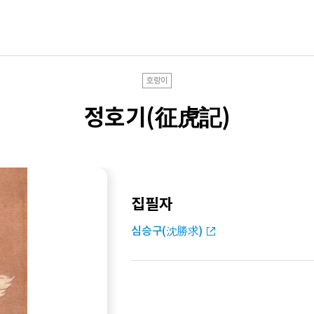
호랑이
정호기(征虎記)
집필자
심승구(沈勝求)