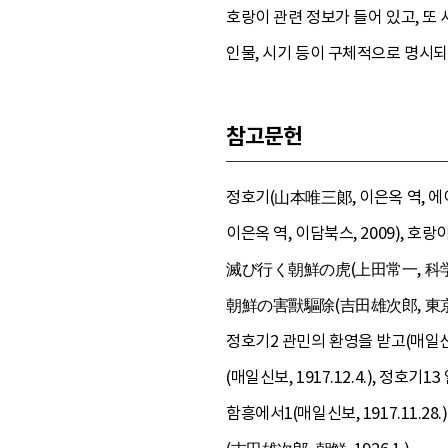
호랑이 관련 정보가 들어 있고, 또
인물, 시기 등이 구체적으로 명시되
참고문헌
정호기(山本唯三郞, 이은옥 역, 에이
이은옥 역, 이담북스, 2009), 
滅び行く朝鮮の虎(上田常一, 科学知識
朝鮮の害獸驅除(吉田雄次郎, 東京動物學
정호기2 관민의 환영을 받고(매일신보, 1
(매일신보, 1917.12.4.), 정호기
함흥에서1(매일신보, 1917.11.2