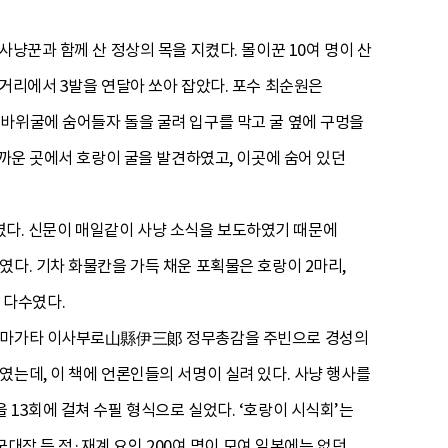
냥꾼과 함께 산 정상의 목을 지켰다. 몰이꾼 10여 명이 산
거리에서 3발을 연달아 쏘아 잡았다. 포수 최순원은
바위굴에 숨어들자 돌을 굴려 입구를 막고 굴 옆에 구멍을
가까운 곳에서 호랑이 굴을 발견하였고, 이곳에 숨어 있던
착하였다. 신문이 매일같이 사냥 소식을 보도하였기 때문에
다. 기차 화물칸을 가득 채운 포획물은 호랑이 2마리,
꿩 다수였다.
서 야마가타 이사부로山縣伊三郞 정무총감을 주빈으로 경성의
였는데, 이 책에 언론인들의 서명이 실려 있다. 사냥 행사를
13회에 걸쳐 수필 형식으로 실었다. ‘호랑이 시식회’는
군대장 등 정·재계 요인 200여 명이 모여 일본에는 없던