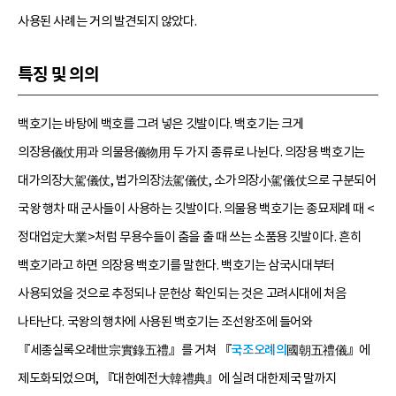
사용된 사례는 거의 발견되지 않았다.
특징 및 의의
백호기는 바탕에 백호를 그려 넣은 깃발이다. 백호기는 크게
의장용儀仗用과 의물용儀物用 두 가지 종류로 나뉜다. 의장용 백호기는
대가의장大駕儀仗, 법가의장法駕儀仗, 소가의장小駕儀仗으로 구분되어
국왕 행차 때 군사들이 사용하는 깃발이다. 의물용 백호기는 종묘제례 때 <
정대업定大業>처럼 무용수들이 춤을 출 때 쓰는 소품용 깃발이다. 흔히
백호기라고 하면 의장용 백호기를 말한다. 백호기는 삼국시대부터
사용되었을 것으로 추정되나 문헌상 확인되는 것은 고려시대에 처음
나타난다. 국왕의 행차에 사용된 백호기는 조선왕조에 들어와
『세종실록오례世宗實錄五禮』를 거쳐 『
국조오례의
國朝五禮儀』에
제도화되었으며, 『대한예전大韓禮典』에 실려 대한제국 말까지