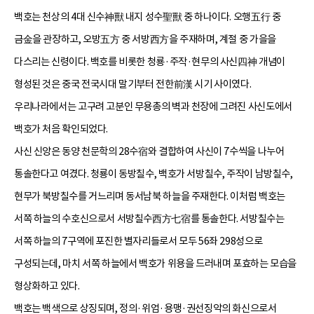
백호는 천상의 4대 신수神獸 내지 성수聖獸 중 하나이다. 오행五行 중
금金을 관장하고, 오방五方 중 서방西方을 주재하며, 계절 중 가을을
다스리는 신령이다. 백호를 비롯한 청룡·주작·현무의 사신四神 개념이
형성된 것은 중국 전국시대 말기부터 전한前漢 시기 사이였다.
우리나라에서는 고구려 고분인 무용총의 벽과 천장에 그려진 사신도에서
백호가 처음 확인되었다.
사신 신앙은 동양 천문학의 28수宿와 결합하여 사신이 7수씩을 나누어
통솔한다고 여겼다. 청룡이 동방칠수, 백호가 서방칠수, 주작이 남방칠수,
현무가 북방칠수를 거느리며 동서남북 하늘을 주재한다. 이처럼 백호는
서쪽 하늘의 수호신으로서 서방칠수西方七宿를 통솔한다. 서방칠수는
서쪽 하늘의 7구역에 포진한 별자리들로서 모두 56좌 298성으로
구성되는데, 마치 서쪽 하늘에서 백호가 위용을 드러내며 포효하는 모습을
형상화하고 있다.
백호는 백색으로 상징되며, 정의·위엄·용맹·권선징악의 화신으로서