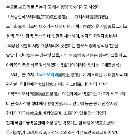
눈으로 보고 귀로 듣는다’고 해서 형명形名이라고 하였다.
『세종실록오례의世宗實錄五禮儀』 「가례서례嘉禮序例」
노부鹵簿에 따르면 백호기는 백색 바탕에 백호白虎와 운기雲氣를 그리고,
청색·적색·황색·백색의 네 빛깔로 채색하며, 삼각의 화염각火焰脚
(의장용 깃발의 사방 가장자리에 덧붙이는 불꽃 모양의 장식용 천)을
달았다. 깃대旗竿는 검은빛 칠을, 간두竿頭의 둥근 봉은 붉은빛 칠을 하고,
아래쪽의 끝은 쇠로 장식하였다. 백호기의 이러한 형태는 『세종실록』
「오례」를 거쳐 『
국조오례의
國朝五禮儀』에 제도화된 뒤 대한제국 때
편찬한 『대한예전大韓禮典』에까지 그대로 나타난다. 다만
『국조속오례의國朝續五禮儀』의 단계에서 백호기는 가로가 세로보다
더 큰 직사각형 형태에서 방형方形으로, 간두에 둥근 봉 대신 삼지창
형태의 지극枝戟으로 바뀌었으며, 소꼬리의 털로 장식되었다.
현재 국립고궁박물관에 소장 중인 백호기는 흰 바탕에 백호白虎와
운기雲氣가 그려져 있고, 가장자리와 화염각은 노란색으로 되어 있다.