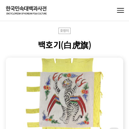
호랑이
백호기(白虎旗)