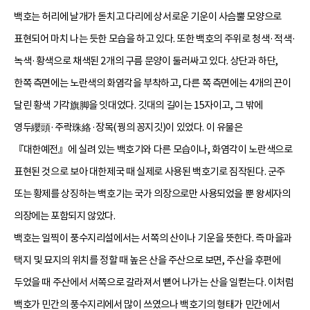
백호는 허리에 날개가 돋치고 다리에 상서로운 기운이 사슴뿔 모양으로
표현되어 마치 나는 듯한 모습을 하고 있다. 또한 백호의 주위로 청색·적색·
녹색·황색으로 채색된 2개의 구름 문양이 둘러싸고 있다. 상단과 하단,
한쪽 측면에는 노란색의 화염각을 부착하고, 다른 쪽 측면에는 4개의 끈이
달린 황색 기각旗脚을 잇대었다. 깃대의 길이는 15자이고, 그 밖에
영두纓頭·주락珠絡·장목(꿩의 꽁지깃)이 있었다. 이 유물은
『대한예전』에 실려 있는 백호기와 다른 모습이나, 화염각이 노란색으로
표현된 것으로 보아 대한제국 때 실제로 사용된 백호기로 짐작된다. 군주
또는 황제를 상징하는 백호기는 국가 의장으로만 사용되었을 뿐 왕세자의
의장에는 포함되지 않았다.
백호는 일찍이 풍수지리설에서는 서쪽의 산이나 기운을 뜻한다. 즉 마을과
택지 및 묘지의 위치를 정할 때 높은 산을 주산으로 보면, 주산을 후편에
두었을 때 주산에서 서쪽으로 갈라져서 뻗어 나가는 산을 일컫는다. 이처럼
백호가 민간의 풍수지리에서 많이 쓰였으나 백호기의 형태가 민간에서