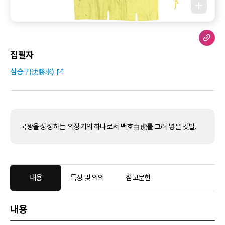
집필자
심승구(沈勝求)
국왕을 상징하는 의장기의 하나로서 백호白虎를 그려 넣은 깃발.
내용
특징 및 의의
참고문헌
내용