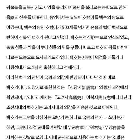
귀물들을 굴복시키고 재앙을 물리치며 풍년을 불러오는 능력으로 인해
음陰의 신수를 대표한다. 동양에서는 일찍이 호랑이를 백수의 왕으로
여겼는데, 백수의 왕인 호랑이가 500세를 넘기면 온몸의 털이 백색으로
변하여 신물인 백호가 된다고 믿었다. 백호는 전신戰神으로 인식되었고,
종종 청룡과 짝을 이루어 청룡의 뒤를 구름이 따르고 백호의 뒤를 바람이
따르는 모습으로 묘사되기도 하였다. 백호는 제왕이 덕정을 베풀거나
태평성대가 도래하면 출현하다고 전해진다.
이러한 백호의 관념이 국왕의 의장에 반영되어 나타난 것이 바로
백호기이다. 의장기로 출현한 것은 『신당서新唐書』의 황제 의장에서
확인되며, 우리나라에서는 『고려사高麗史』 여복지輿服志에 나타난다.
조선시대의 백호기는 고려시대의 의장을 계승한 것으로 이해된다.
백호기는 국왕을 상징하는 오방기 중 하나로 국왕의 행차 때 쓰이는가
하면, 국왕이 직접 군대를 훈련할 때 우군右軍·우위右衛·우영右營을
지휘하는 깃발로 쓰였다. 이때 군사적으로 사용하는 백호기는 ‘깃발은