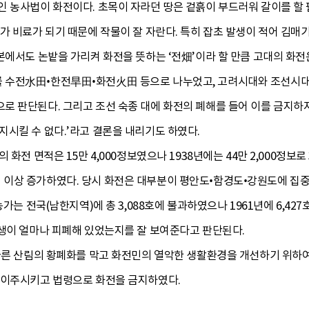
인 농사법이 화전이다. 초목이 자라던 땅은 겉흙이 부드러워 갈이를 할
가 비료가 되기 때문에 작물이 잘 자란다. 특히 잡초 발생이 적어 김매
본에서도 논밭을 가리켜 화전을 뜻하는 ‘전畑’이라 할 만큼 고대의 화
 수전水田•한전旱田•화전火田 등으로 나누었고, 고려시대와 조선시대
로 판단된다. 그리고 조선 숙종 대에 화전의 폐해를 들어 이를 금지하
시킬 수 없다.’라고 결론을 내리기도 하였다.
 화전 면적은 15만 4,000정보였으나 1938년에는 44만 2,000정
로 2배 이상 증가하였다. 당시 화전은 대부분이 평안도•함경도•강원도에 
가는 전국(남한지역)에 총 3,088호에 불과하였으나 1961년에 6,427호
민생이 얼마나 피폐해 있었는지를 잘 보여준다고 판단된다.
 따른 산림의 황폐화를 막고 화전민의 열악한 생활환경을 개선하기 위하
 이주시키고 법령으로 화전을 금지하였다.