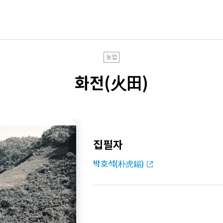
농업
화전(火田)
집필자
박호석(朴虎錫)