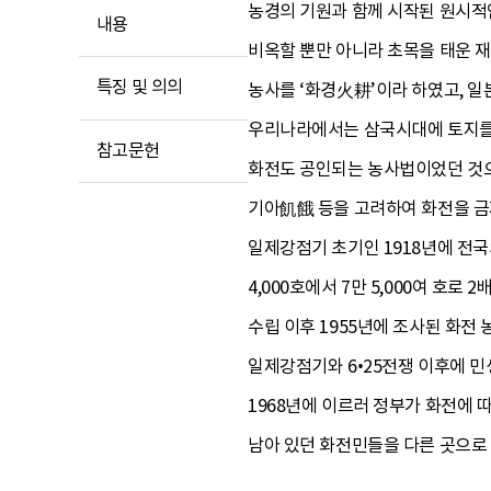
농경의 기원과 함께 시작된 원시적
내용
비옥할 뿐만 아니라 초목을 태운 재
특징 및 의의
농사를 ‘화경火耕’이라 하였고, 일
우리나라에서는 삼국시대에 토지를
참고문헌
화전도 공인되는 농사법이었던 것으
기아飢餓 등을 고려하여 화전을 금지
일제강점기 초기인 1918년에 전국의
4,000호에서 7만 5,000여 호
수립 이후 1955년에 조사된 화전 농
일제강점기와 6•25전쟁 이후에 
1968년에 이르러 정부가 화전에
남아 있던 화전민들을 다른 곳으로