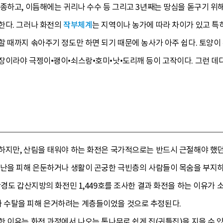
종하고, 이듬해에는 귀리나 수수 등 그리고 3년째는 땅심을 돋구기 위해
한다. 그러나 화전의
작부체계
는 지역이나 농가에 따라 차이가 있고 특
 때까지 솎아주기 정도만 하면 되기 때문에 농사가 아주 쉽다. 토양이
장이라야 극젱이•괭이•쇠스랑•호미•낫•도리깨 등이 고작이다. 그런 데
하지만, 산림을 태워야 하는 화전은 국가적으로는 반드시 근절해야 했던
국난을 피해 은둔하거나 생활이 곤궁한 극빈층의 사람들이 목숨을 부지하
함경도 갑산지방의 화전민 1,449호를 조사한 결과 화전을 하는 이유가
 수탈을 피해 은거하려는 계층들이었을 것으로 추정된다.
한 이유는 화전 과정에서 나오는 통나무로 쉽게 집(귀틀집)을 지을 수 