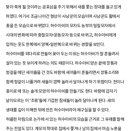
맞아 죽게 될 것이라는 공포심을 주기 위해서 새를 쫓는 장대를 들고 있게
하였다. 여기서 조금 나아간 형상이 사냥꾼의 모습이며 사냥꾼도 활에서
총을 든 모습으로 바뀌었다. 허수아비의 모자도 농부의 밀짚모자에서
시대의 변화에 따라 중절모자•운동모자 등으로 바뀌고, 허수아비에게
입히는 옷도 한복에서 양복•일반복으로 바뀌는 경향을 보인다.
허수아비를 외다리로 만들어 꽂아 두는 이유는 허수아비가 잘 흔들려서
살아 있는 듯 보이게 하려는 의도 때문이다. 허수아비 양손 끝에 깡통과
헝겊을 매단 새끼줄을 건 것도 바람에 새끼줄이 흔들리면서 깡통소리와
함께 헝겊이 너풀거려 새들이 깜짝 놀라서 달아나게 하기 위함이다. 천이나
종이로 매 또는 솔개 모양의 허수아비를 만들기도 한다. 바람에 갑자기
날아오르는 이 ‘조류’들에 기겁한 참새들이 놀라 달아나게 된다. 새의
생태를 깊이 이해한 뒤에 만든 허수아비라야 제구실을 할 수 있다.
허름한 차림으로 논가에 서 있는 허수아비의 모습을 근거로 그 유래를 말해
주는 전설도 있다. 계모의 학대로 집에서 쫓겨나 남의 집에서 머슴 노릇을