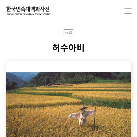
농업
허수아비