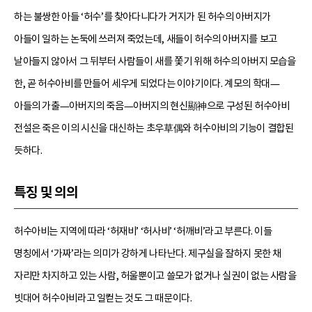
하는 불쌍한 아들 ‘허수’를 찾아다니다가 거지가 된 허수의 아버지가
아들이 일하는 논둑에 쓰러져 죽었는데, 새들이 허수의 아버지를 보고
날아들지 않아서 그 뒤부터 사람들이 새를 쫓기 위해 허수의 아버지 모습을
한, 곧 허수아비를 만들어 세우게 되었다는 이야기이다. 계모의 학대—
아들의 가출—아버지의 죽음—아버지의 현신顯神으로 구성된 허수아비
전설은 죽은 이의 시신을 대신하는 초우草偶와 허수아비의 기능이 결합된
듯하다.
특징 및 의의
허수아비는 지역에 따라 ‘허재비’ ‘허사비’ ‘허깨비’라고 부른다. 이들
명칭에서 ‘가짜’라는 의미가 강하게 나타난다. 제구실을 잘하지 못한 채
자리만 차지하고 있는 사람, 허울뿐이고 쓸모가 없거나 실권이 없는 사람을
빗대어 허수아비라고 일컫는 것도 그 때문이다.