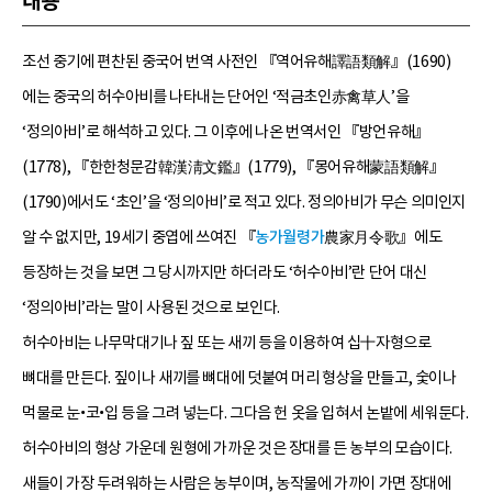
내용
조선 중기에 편찬된 중국어 번역 사전인 『역어유해譯語類解』(1690)
에는 중국의 허수아비를 나타내는 단어인 ‘적금초인赤禽草人’을
‘정의아비’로 해석하고 있다. 그 이후에 나온 번역서인 『방언유해』
(1778), 『한한청문감韓漢淸文鑑』(1779), 『몽어유해蒙語類解』
(1790)에서도 ‘초인’을 ‘정의아비’로 적고 있다. 정의아비가 무슨 의미인지
알 수 없지만, 19세기 중엽에 쓰여진 『
농가월령가
農家月令歌』에도
등장하는 것을 보면 그 당시까지만 하더라도 ‘허수아비’란 단어 대신
‘정의아비’라는 말이 사용된 것으로 보인다.
허수아비는 나무막대기나 짚 또는 새끼 등을 이용하여 십十자형으로
뼈대를 만든다. 짚이나 새끼를 뼈대에 덧붙여 머리 형상을 만들고, 숯이나
먹물로 눈•코•입 등을 그려 넣는다. 그다음 헌 옷을 입혀서 논밭에 세워둔다.
허수아비의 형상 가운데 원형에 가까운 것은 장대를 든 농부의 모습이다.
새들이 가장 두려워하는 사람은 농부이며, 농작물에 가까이 가면 장대에