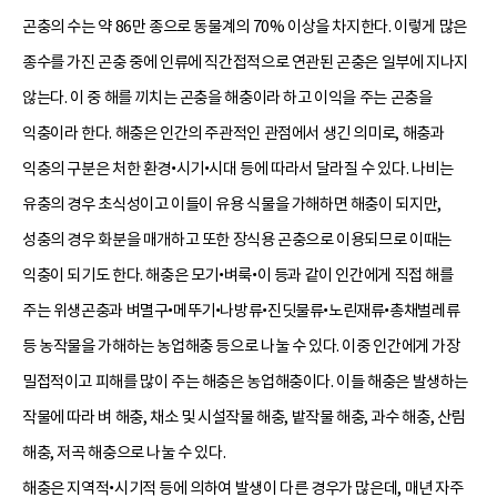
곤충의 수는 약 86만 종으로 동물계의 70% 이상을 차지한다. 이렇게 많은
종수를 가진 곤충 중에 인류에 직간접적으로 연관된 곤충은 일부에 지나지
않는다. 이 중 해를 끼치는 곤충을 해충이라 하고 이익을 주는 곤충을
익충이라 한다. 해충은 인간의 주관적인 관점에서 생긴 의미로, 해충과
익충의 구분은 처한 환경•시기•시대 등에 따라서 달라질 수 있다. 나비는
유충의 경우 초식성이고 이들이 유용 식물을 가해하면 해충이 되지만,
성충의 경우 화분을 매개하고 또한 장식용 곤충으로 이용되므로 이때는
익충이 되기도 한다. 해충은 모기•벼룩•이 등과 같이 인간에게 직접 해를
주는 위생곤충과 벼멸구•메뚜기•나방류•진딧물류•노린재류•총채벌레류
등 농작물을 가해하는 농업해충 등으로 나눌 수 있다. 이중 인간에게 가장
밀접적이고 피해를 많이 주는 해충은 농업해충이다. 이들 해충은 발생하는
작물에 따라 벼 해충, 채소 및 시설작물 해충, 밭작물 해충, 과수 해충, 산림
해충, 저곡 해충으로 나눌 수 있다.
해충은 지역적•시기적 등에 의하여 발생이 다른 경우가 많은데, 매년 자주