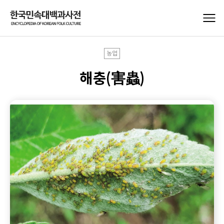
농업
해충(害蟲)