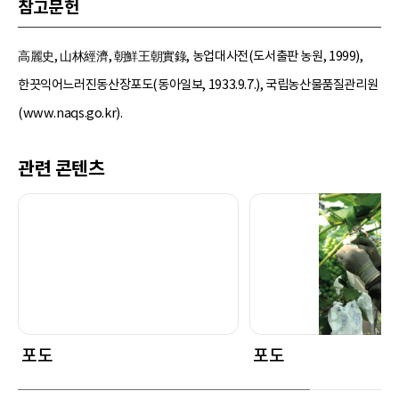
참고문헌
高麗史, 山林經濟, 朝鮮王朝實錄, 농업대사전(도서출판 농원, 1999),
한끗익어느러진동산장포도(동아일보, 1933.9.7.), 국립농산물품질관리원
(www.naqs.go.kr).
관련 콘텐츠
포도
포도