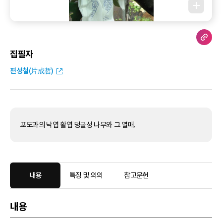
집필자
편성철(片成哲)
포도과의 낙엽 활엽 덩굴성 나무와 그 열매.
내용
특징 및 의의
참고문헌
내용