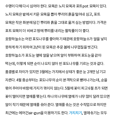
수명이 다해 다시 심어야 한다. 묘목은 노지 묘목과 포트pot 묘목이 있다.
노지 묘목은 밭에서 키운 묘목을 뽑아 뿌리의 흙을 털어내 심고, 포트
묘목은 작은 화분에 담긴 뿌리와 흙을 그대로 옮겨 심는 방법이다. 가격은
포트 묘목이 더 비싸고 땅에 뿌리를 내리는 활착률이 더 좋다.
호랑하늘소는 어린 포도나무를 좋아하기 때문에 호랑하늘소가 알을 낳지
못하게 하기 위하여 2년이 된 묘목은 추운 봄에 나무껍질을 벗긴다.
호랑하늘소가 포도눈 옆에 알을 낳으며 알이 부화하여 포도눈을 갉아
먹는데, 이렇게 되면 순이 나오지 않아 빈 포도나무를 기르는 것과 같다.
품종별로 차이가 있지만 3월에는 가지에서 상태가 좋은 눈 2개만 남기고
자른다. 4월 중순부터는 포도나무의 순이 본격적으로 뻗어나가는데, 순을
묶어 주어야 바람에 가지가 꺾이지 않는다. 5월에 꽃이 피고 6월 초가 되면
꽃이 떨어지면 열매를 맺는다. 하나의 나무에 열매가 너무 많이 달려 있으면
알이 작기 때문에 열매를 솎아 준다. 열매를 솎는 것은 수작업으로 하지만
최근에는 에어건air-gun을 이용하기도 한다.
가지치기
, 열매솎기는 모두