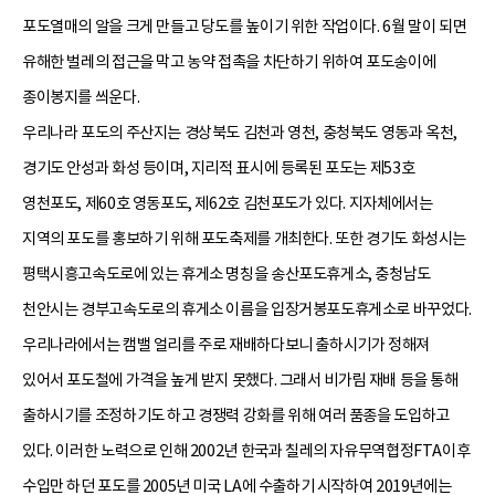
포도열매의 알을 크게 만들고 당도를 높이기 위한 작업이다. 6월 말이 되면
유해한 벌레의 접근을 막고 농약 접촉을 차단하기 위하여 포도송이에
종이봉지를 씌운다.
우리나라 포도의 주산지는 경상북도 김천과 영천, 충청북도 영동과 옥천,
경기도 안성과 화성 등이며, 지리적 표시에 등록된 포도는 제53호
영천포도, 제60호 영동포도, 제62호 김천포도가 있다. 지자체에서는
지역의 포도를 홍보하기 위해 포도축제를 개최한다. 또한 경기도 화성시는
평택시흥고속도로에 있는 휴게소 명칭을 송산포도휴게소, 충청남도
천안시는 경부고속도로의 휴게소 이름을 입장거봉포도휴게소로 바꾸었다.
우리나라에서는 캠밸 얼리를 주로 재배하다보니 출하시기가 정해져
있어서 포도철에 가격을 높게 받지 못했다. 그래서 비가림 재배 등을 통해
출하시기를 조정하기도 하고 경쟁력 강화를 위해 여러 품종을 도입하고
있다. 이러한 노력으로 인해 2002년 한국과 칠레의 자유무역협정FTA이후
수입만 하던 포도를 2005년 미국 LA에 수출하기 시작하여 2019년에는