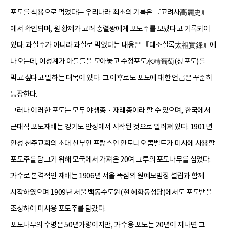
포도를 식용으로 먹었다는 우리나라 최초의 기록은 『고려사高麗史』
에서 확인되며, 원 황제가 고려 충렬왕에게 포도주를 보냈다고 기록되어
있다. 과실주가 아니라 과실로 먹었다는 내용은 『태조실록太祖實錄』에
나오는데, 이성계가 아들들을 모아놓고 수정포도水精葡萄(청포도)를
먹고 싶다고 말하는 대목이 있다. 그 이후로도 포도에 대한 언급은 꾸준히
등장한다.
그러나 이러한 포도는 모두 야생종・재래종이라 할 수 있으며, 한국에서
근대식 포도재배는 경기도 안성에서 시작된 것으로 알려져 있다. 1901년
안성 천주교회의 초대 신부인 프랑스인 안토니오 콤벨트가 미사에 사용할
포도주를 담그기 위해 모국에서 가져온 20여 그루의 포도나무를 심었다.
과수로 본격적인 재배는 1906년 서울 뚝섬의 원예모범장 설립과 함께
시작하였으며 1909년 서울 백동수도원(현 혜화동성당)에서도 포도밭을
조성하여 미사용 포도주를 담갔다.
포도나무의 수명은 50년가량이지만, 과수용 포도는 20년이 지나면 그