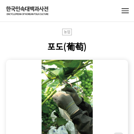
농업
포도(葡萄)