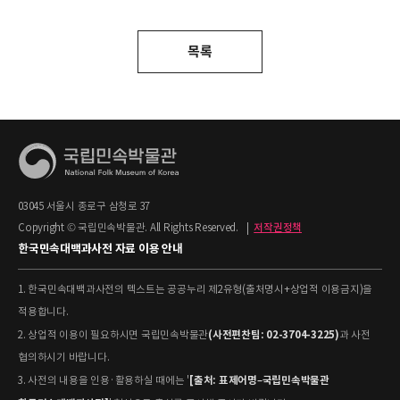
목록
03045 서울시 종로구 삼청로 37
Copyright © 국립민속박물관. All Rights Reserved.
|
저작권정책
한국민속대백과사전 자료 이용 안내
1. 한국민속대백과사전의 텍스트는 공공누리 제2유형(출처명시+상업적 이용금지)을
적용합니다.
(사전편찬팀: 02-3704-3225)
2. 상업적 이용이 필요하시면 국립민속박물관
과 사전
협의하시기 바랍니다.
[출처: 표제어명–국립민속박물관
3. 사전의 내용을 인용·활용하실 때에는 '