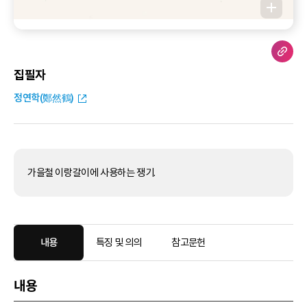
집필자
정연학(鄭然鶴)
가을철 이랑갈이에 사용하는 쟁기.
내용
특징 및 의의
참고문헌
내용