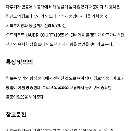
다루기가 힘들어 노동력에 비해 능률이 높지 않았기 때문이다. 박호석은
평안도의 평보나 무리가 인도의 쟁기가 중앙아시아를 거쳐 중국
서북부지방과 몽골까지 전래되었다는
오드리쿠트HAUDRICOURT(1955)의 견해와 이들 쟁기가 아프가니스탄
쟁기와 유사한 점을 들어 인도 쟁기의 영향을 받았을 것이라고 본다.
특징 및 의의
평보는 무리와 함께 중국에서 전해진 것으로 여겨지며, 평보의 중국어 표기
방법이 이를 방증한다. 그리고 외국과의 교류에서 농기구도 중요한
물품이었음을 보여준다.
참고문헌
기경용 재래농기구의 유형과 그 분포(정시경, 문화유산6, 고고학 및