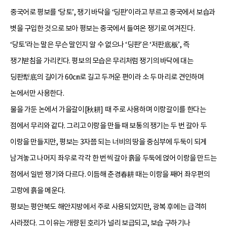
중국어로 평보를 ‘당토’, 쟁기 바닥을 ‘딩판’이라고 부르고 중국에서 보습과
볏을 구입한 것으로 보아 평보는 중국에서 들여온 쟁기로 여겨진다.
‘당토’라는 말은 무슨 말인지 알 수 없으나 ‘딩판’은 ‘저판底板’, 즉
쟁기받침을 가리킨다. 평보의 모습은 무리처럼 쟁기의 바닥에 대는
딩판犁底의 길이가 60㎝로 길고 두꺼운 편이라 소 두 마리로 견인하며
논에서만 사용한다.
물을 가둔 논에서 가을갈이[秋耕] 때 주로 사용하며 이랑갈이를 한다는
점에서 무리와 같다. 그리고 이랑을 만들 때 보통의 쟁기는 두 번 갈아 두
이랑을 만들지만, 평보는 3자쯤 되는 너비의 땅을 중심부에 두둑이 되게
남겨놓고 나머지 좌우로 각각 한 번씩 갈아 흙을 두둑에 얹어 이랑을 만드는
점에서 일반 쟁기와 다르다. 이듬해 춘경春耕 때는 이랑을 째어 좌우편의
고랑에 흙을 메운다.
평보는 평안북도 해안지방에서 주로 사용되었지만, 광복 후에는 급격히
사라졌다. 그 이유는 개량된 호리가 널리 보급되고, 보습 구하기나