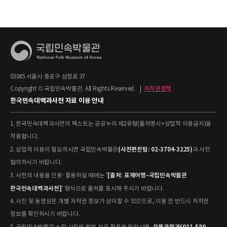
03045 서울시 종로구 삼청로 37
Copyright © 국립민속박물관. All Rights Reserved.
|
저작권정책
한국민속대백과사전 자료 이용 안내
1. 한국민속대백과사전의 텍스트는 공공누리 제2유형(출처명시+상업적 이용금지)을
적용합니다.
(사전편찬팀: 02-3704-3225)
2. 상업적 이용이 필요하시면 국립민속박물관
과 사전
협의하시기 바랍니다.
[출처: 표제어명–국립민속박물관
3. 사전의 내용을 인용·활용하실 때에는 '
한국민속대백과사전]
' 형식으로 출처를 표시해 주시기 바랍니다.
4. 사진 및 동영상은 개별 저작권 정보가 상이할 수 있으므로, 이용 전 반드시 저작권
정보를 확인하시기 바랍니다.
유물과학과(031-580-