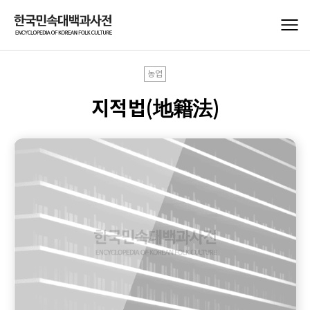
농업
지적법(地籍法)