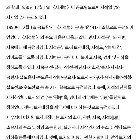
과 함께 1950년 12월 1일 〈지세법〉이 공포됨으로써 지적업무와
지세업무가 분리되었다.
1950년 12월 1일 공포 당시 〈지적법〉은 총 4장 41개 조항으로 구성되어
있었다. 〈지적법〉의 주요 내용은 다음과 같다. 먼저 지적공부와 지번,
지목에 대해 규정하였다. 지적공부로써 토지대장, 지적도, 임야대장,
임야도를 두도록 하였다. 지번은 1구역마다 붙이고 지목, 경계 및 지적을
정하도록 하였다. 지목은 전•답•대•염전•광천지•지소•잡종지•사사지•
공원지•철도용지•수도용지•임야•분묘지•도로•하천•구거•유지•제방•성첩•
철도선로•수도선로 등 총 21개 항목으로 규정되었다. 둘째, 지적의 단위를
제시하였다. 토지의 경우는 ‘평坪’을, 임야의 경우에는 ‘무畝’를 단위로
정하였다. 셋째, 토지대장을 세무서에 비치하는 것으로 규정하였다.
세무서에 비치된 토지대장에는 토지의 소재, 지번, 지목, 지적地積,
소유자의 주소 및 성명 또는 명칭, 질권자나 지상권자의 주소 및 성명 또는
명칭을 등록해야 하였다. 넷째, 토지의 이동에 관한 사항이다. 만약 토지의