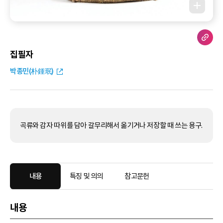
집필자
박종민(朴鍾珉)
곡류와 감자 따위를 담아 갈무리해서 옮기거나 저장할 때 쓰는 용구.
내용
특징 및 의의
참고문헌
내용