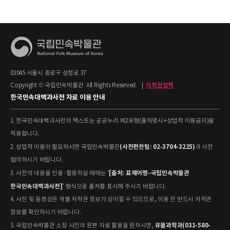
03045 서울시 종로구 삼청로 37
Copyright © 국립민속박물관. All Rights Reserved.
|
저작권정책
한국민속대백과사전 자료 이용 안내
1. 한국민속대백과사전의 텍스트는 공공누리 제2유형(출처명시+상업적 이용금지)을
적용합니다.
(사전편찬팀: 02-3704-3225)
2. 상업적 이용이 필요하시면 국립민속박물관
과 사전
협의하시기 바랍니다.
[출처: 표제어명–국립민속박물관
3. 사전의 내용을 인용·활용하실 때에는 '
한국민속대백과사전]
' 형식으로 출처를 표시해 주시기 바랍니다.
4. 사진 및 동영상은 개별 저작권 정보가 상이할 수 있으므로, 이용 전 반드시 저작권
정보를 확인하시기 바랍니다.
유물과학과(031-580-
5. 국립민속박물관 소장 사진의 원본 자료 활용을 원하시면,