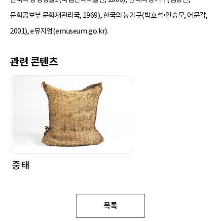
문화공보부 문화재관리국, 1969), 한국의 농기구(박호석•안승모, 어문각,
2001), e뮤지엄(emuseum.go.kr).
관련 콘텐츠
중태
목록