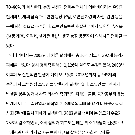
70~80%가 폐사한다. 농장 발생과 전파는 철새에 의한 바이러스 유입과
철새와 텃새의 접촉으로 인한 농장 유입, 오염된 차량과 사람, 감염 동물
등에 의한 것으로 추측된다. 조류인플루엔자 발생국에서 유입된 축산물
(냉동 계육, 오리육, 생계란 등), 발생국 농장 방문자에 의해서도 전파될 수
있다.
우리나라에서는 2003년에 처음 발생해서 총 10개 시도 내 392개 농가가
피해를 보았다. 당시 경제적 피해는 1,126억 원으로 추정되었다. 2003년
이후에도 산발적인 발생이 이어 오고 있어 2018년까지 총 945개의
농장에서 고병원성 조류인플루엔자가 발생하였다. 조류인플루엔자가
발생할 경우 농가나 사료 회사의 직접적인 피해는 물론, 육가공부터 유통
단계에 이르는 축산업과 외식업 및 소매업의 피해와 방역 비용 증가까지
사회 전반에 걸쳐 피해가 발생한다. 2003년 발생 때에는 닭고기 수요가
25.6% 감소하였고, 소비 심리가 회복되는 데는 최소 1개월이 걸렸다. 또
구제역과 마찬가지로 가금류의 대규모 살처분은 사회적 문제를