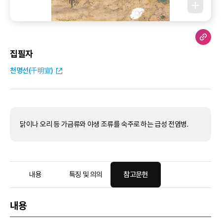
집필자
천명선(千明宣)
닭이나 오리 등 가금류와 야생 조류를 숙주로 하는 급성 전염병.
내용
특징 및 의의
참고문헌
내용