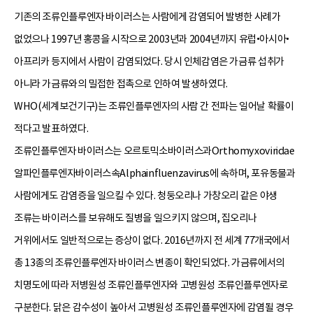
기존의 조류인플루엔자 바이러스는 사람에게 감염되어 발병한 사례가
없었으나 1997년 홍콩을 시작으로 2003년과 2004년까지 유럽•아시아•
아프리카 등지에서 사람이 감염되었다. 당시 인체감염은 가금류 섭취가
아니라 가금류와의 밀접한 접촉으로 인하여 발생하였다.
WHO(세계보건기구)는 조류인플루엔자의 사람 간 전파는 일어날 확률이
적다고 발표하였다.
조류인플루엔자 바이러스는 오르토믹소바이러스과Orthomyxoviridae
알파인플루엔자바이러스속Alphainfluenzavirus에 속하며, 포유동물과
사람에게도 감염증을 일으킬 수 있다. 청둥오리나 가창오리 같은 야생
조류는 바이러스를 보유해도 질병을 일으키지 않으며, 집오리나
거위에서도 일반적으로는 증상이 없다. 2016년까지 전 세계 77개국에서
총 13종의 조류인플루엔자 바이러스 변종이 확인되었다. 가금류에서의
치명도에 따라 저병원성 조류인플루엔자와 고병원성 조류인플루엔자로
구분한다. 닭은 감수성이 높아서 고병원성 조류인플루엔자에 감염될 경우