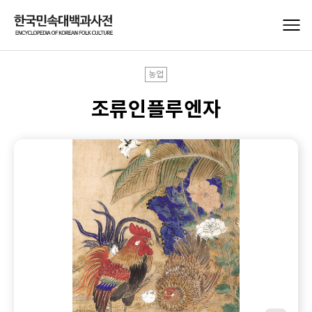
농업
조류인플루엔자