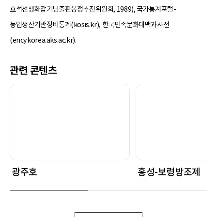
효석선생화갑기념출판봉정추진위원회, 1989), 국가통계포털-
농업생산기반정비통계(kosis.kr), 한국민족문화대백과사전
(encykorea.aks.ac.kr).
관련 콘텐츠
광주호
홍성-보령방조제