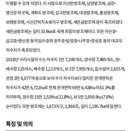
이용할 수 있게 되었다. 이 사업으로 아산만방조제, 남양방조제, 금강•
영산강 하굿둑, 계화도 방조제, 삽교천방조제, 대호방조제, 홍성방조제,
보령방조제, 서산간척지 A•B지구 방조제, 새만금방조제 등이 축조되었다.
새만금방조제는 길이 33.9㎞로 세계 최장의 방조제이다. 또한 아산호•
삽교호•영산호 등의 담수호와 광주호•담양호•나주호•장성호 등의 대규모
저수지가 축조되었다.
2018년 수리시설의 수는 저수지 1만 7,240개소, 양수장 7,485개소, 양•
배수장 125개소, 배수장 1,113개소, 보 1만 7,955개소, 집수암거 2,615개,
관정 2만 6,077개 등으로 보의 수가 저수지보다 많지만 관개면적은
저수지가 42만 6,722㏊로 전체 관개면적 69만 6,428㏊의 61.3%를
차지하며, 양수장 15만 1,539㏊(21.8%), 보 5만 2,959.9㏊(7.6%)
순이었다. 또한 방조제는 1,673지구, 1,966조, 길이 1,195.7㎞에 달한다.
특징 및 의의