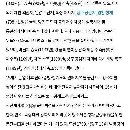
(330년)과 증축(790년), 시제矢堤 신축(429년) 등의 기록이 있으며 이
외에 제천 의림지, 밀양 수산제, 의성 대제지,
상주 공검지
,
영천 청제
(798년), 정읍 눌제, 당진 합덕지 등의 저수 제방이 삼국시대 및
통일신라시대에 축조되었다고 한다. 고려 고종 대에 김방경이 안주의
위도와 강화도에서 방조제를 쌓아 둔전屯田을 설치하였다는 기록이
있으며, 벽골제 증축(1143년), 강릉의 연복정 남쪽 제방 수축修築 및
재수축(1169년), 제언 수축(1188년), 상주 공검지 자리에 다시 제방 축조
(1195년), 연안의 남대지 축조 등의 기록이 있다.
15세기 말엽 이후 전라•충청•경기도의 연해 지역을 중심으로 방조제를
쌓아 언전堰田을 개발하는 데 대한 관심이 높아지기 시작하여, 16세기
중엽 이후 이들 하삼도는 물론 황해도•평안도에서도
권신세가權臣勢家들이 백성을 사역시켜 간척하는 사례가 빈번해졌다고
한다. 인조~숙종 대에 강화도의 여러 곳에 방조제를 쌓아 군량軍糧을 위한
둔전屯田을 설치하였다는 기록이 있다. 또한 1739년(영조 16)에 낙동강의