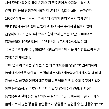
시행 주체가 되어 미국에 기자재 원조를 받아 저수지와 보의 설치,
간척사업 등을 진행하여, 66개 지구에 1만 4,899㏊를 준공하였다.
1950년대에는 국고보조의 확대와 장기채 발행으로 사업 재원이
확대되면서 수리조합이 난립하고 대•소지구 수리시설 설치사업이
급증하여 1959년 684개 수리조합에 수혜면적은 32만 5,180㏊로
증가하였다. 1960년대에는 1961년에 〈토지개량사업법〉과
〈공유수면매립법〉, 1963년 〈방조제관리법〉을 제정함으로써 관련
법령을 정비하였다.
1970년대 이후에는 강과 큰 하천의 수계水系를 중심으로 권역화하여
농업생산기반을 종합적으로 정비하는 ‘대단위농업종합개발사업’에 따라
강•하천의 하구와 연안에 대규모의 방조제와 댐 및 방수제를 쌓아 간척에
의한 농지조성, 담수호와 저수지 축조 및 양•배수장 건립, 경지정리,
농업용수로 설치 등을 종합적으로 실시하고 있다. 이로써 어떤 가뭄에도
물이 마르지 않는 강물을 농업용수와 생활용수•공업용수•발전용수 등으로