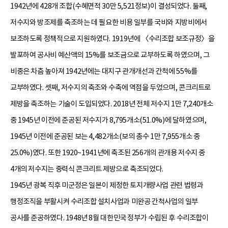
1942년에 428개 조합(수혜면적 30만 5,521정보)이 결성되었다. 둘째,
저수지와 방조제를 축조하는 데 필요한 비용 일부를 국비와 지방비에서
보조하도록 정책적으로 지원하였다. 1919년에 〈수리조합 보조규정〉을
발포하여 공사비 예산액의 15%를 보조금으로 교부하도록 하였으며, 그
비중은 차츰 높아져 1942년에는 대지구 관개개선과 간척에 55%를
교부하였다. 셋째, 저수지의 축조와 수축에 역점을 두었으며, 콘크리트로
제방을 축조하는 기술이 도입되었다. 2018년 전체 저수지 1만 7,240개소
중 1945년 이전에 준공된 저수지가 8,795개소(51.0%)에 달하였으며,
1945년 이전에 준공된 보는 4,482개소(보의 총수 1만 7,955개소 중
25.0%)였다. 또한 1920~1941년에 축조된 256개의 관개용 저수지 중
4개의 저수지는 중력식 콘크리트 제방으로 축조되었다.
1945년 광복 직후 미군정은 일본이 제정한 토지개량사업 관련 법령과
행정조직을 부활시켜 수리조합 설치사업과 미완공 간척사업의 일부
공사를 준공하였다. 1948년 8월 대한민국 정부가 수립된 후 수리조합이