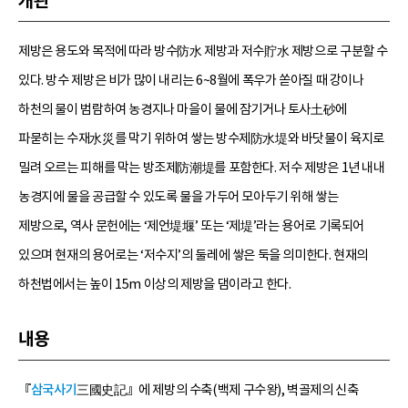
개관
제방은 용도와 목적에 따라 방수防水 제방과 저수貯水 제방으로 구분할 수
있다. 방수 제방은 비가 많이 내리는 6~8월에 폭우가 쏟아질 때 강이나
하천의 물이 범람하여 농경지나 마을이 물에 잠기거나 토사土砂에
파묻히는 수재水災를 막기 위하여 쌓는 방수제防水堤와 바닷물이 육지로
밀려 오르는 피해를 막는 방조제防潮堤를 포함한다. 저수 제방은 1년 내내
농경지에 물을 공급할 수 있도록 물을 가두어 모아두기 위해 쌓는
제방으로, 역사 문헌에는 ‘제언堤堰’ 또는 ‘제堤’라는 용어로 기록되어
있으며 현재의 용어로는 ‘저수지’의 둘레에 쌓은 둑을 의미한다. 현재의
하천법에서는 높이 15m 이상의 제방을 댐이라고 한다.
내용
『
삼국사기
三國史記』에 제방의 수축(백제 구수왕), 벽골제의 신축