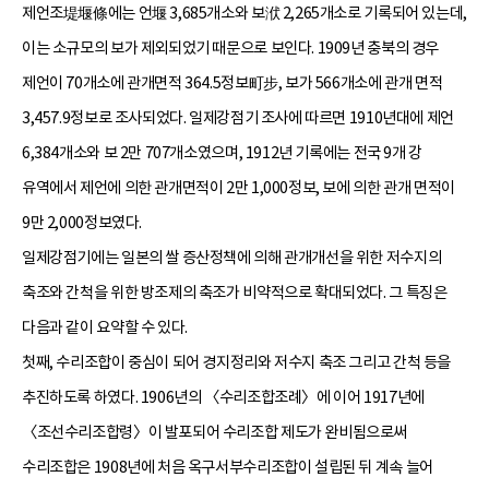
제언조堤堰條에는 언堰 3,685개소와 보洑 2,265개소로 기록되어 있는데,
이는 소규모의 보가 제외되었기 때문으로 보인다. 1909년 충북의 경우
제언이 70개소에 관개면적 364.5정보町步, 보가 566개소에 관개 면적
3,457.9정보로 조사되었다. 일제강점기 조사에 따르면 1910년대에 제언
6,384개소와 보 2만 707개소였으며, 1912년 기록에는 전국 9개 강
유역에서 제언에 의한 관개면적이 2만 1,000정보, 보에 의한 관개 면적이
9만 2,000정보였다.
일제강점기에는 일본의 쌀 증산정책에 의해 관개개선을 위한 저수지의
축조와 간척을 위한 방조제의 축조가 비약적으로 확대되었다. 그 특징은
다음과 같이 요약할 수 있다.
첫째, 수리조합이 중심이 되어 경지정리와 저수지 축조 그리고 간척 등을
추진하도록 하였다. 1906년의 〈수리조합조례〉에 이어 1917년에
〈조선수리조합령〉이 발포되어 수리조합 제도가 완비됨으로써
수리조합은 1908년에 처음 옥구서부수리조합이 설립된 뒤 계속 늘어