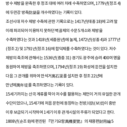
방수 제방을 완축한 후 정조 대에 여러 차례 수축하였으며, 1779년(정조 4)
에 두만강 방축防築을 개수하였다는 기록이 있다.
조선시대 저수 제방 수축에 관한 기록으로는 1417년(태종 18)에 고려 말
이래 파괴되어 이용하지 못하던 벽골제의 수문 5개소와 제방을
수축하였다는 것과 1418년(세종원년)에 눌제, 1472년(성종 4)과 1777년
(정조 2) 및 1791년(정조 16)에 합덕제를 수축하였다는 것이 있다. 저수
제방의 축조에 관해서는 1536년(중종 31) 경기도 광주에 승려 400여 명을
동원하여 제방을 축조하였으며, 1794년(정조 19) 화성에 둔전을 설치한
다음 그 관개를 위하여 만석거萬石渠를 설치한 후 정조 22년에
만년제萬年堤를 축조하였다는 기록이 있다.
15세기까지는 산곡 계류를 막아 저수를 활용하는 제언이 거의 유일한 관개
수단이었으나, 15세기에 처음 문헌에 등장하는 천방川防(보洑)이 중반
이후 보급되기 시작하여 1세기 이후 관개시설의 주류가 되었다고 한다.
1808년(순조 8)에 편찬된 『만기요람萬機要覽』의 재용편財用編 5