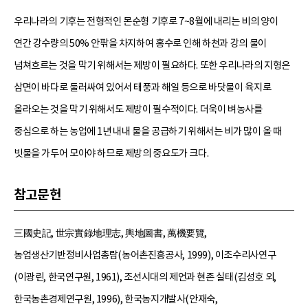
우리나라의 기후는 전형적인 몬순형 기후로 7~8월에 내리는 비의 양이
연간 강수량의 50% 안팎을 차지하여 홍수로 인해 하천과 강의 물이
넘쳐흐르는 것을 막기 위해서는 제방이 필요하다. 또한 우리나라의 지형은
삼면이 바다로 둘러싸여 있어서 태풍과 해일 등으로 바닷물이 육지로
올라오는 것을 막기 위해서도 제방이 필수적이다. 더욱이 벼농사를
중심으로 하는 농업에 1년 내내 물을 공급하기 위해서는 비가 많이 올 때
빗물을 가두어 모아야 하므로 제방의 중요도가 크다.
참고문헌
三國史記, 世宗實錄地理志, 輿地圖書, 萬機要覽,
농업생산기반정비사업총람(농어촌진흥공사, 1999), 이조수리사연구
(이광린, 한국연구원, 1961), 조선시대의 제언과 현존 실태(김성호 외,
한국농촌경제연구원, 1996), 한국농지개발사(안재숙,