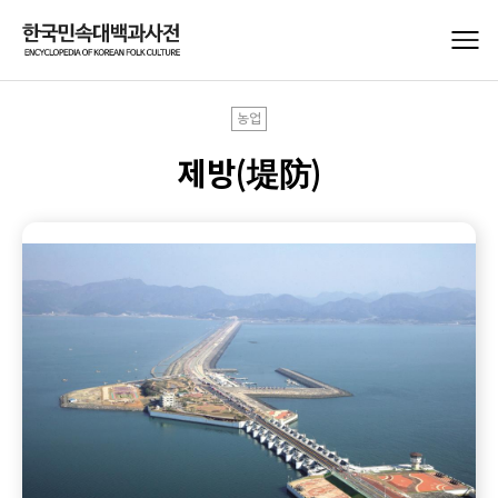
농업
제방(堤防)