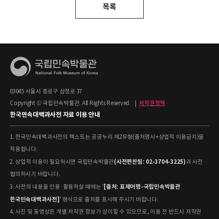
목록
03045 서울시 종로구 삼청로 37
Copyright © 국립민속박물관. All Rights Reserved.
|
저작권정책
한국민속대백과사전 자료 이용 안내
1. 한국민속대백과사전의 텍스트는 공공누리 제2유형(출처명시+상업적 이용금지)을
적용합니다.
(사전편찬팀: 02-3704-3225)
2. 상업적 이용이 필요하시면 국립민속박물관
과 사전
협의하시기 바랍니다.
[출처: 표제어명–국립민속박물관
3. 사전의 내용을 인용·활용하실 때에는 '
한국민속대백과사전]
' 형식으로 출처를 표시해 주시기 바랍니다.
4. 사진 및 동영상은 개별 저작권 정보가 상이할 수 있으므로, 이용 전 반드시 저작권