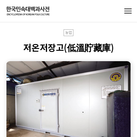
농업
저온저장고(低溫貯藏庫)