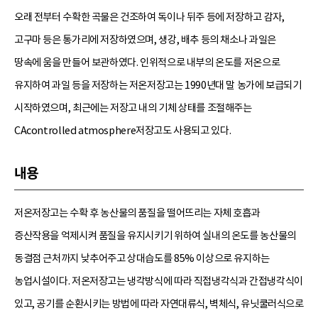
오래 전부터 수확한 곡물은 건조하여 독이나 뒤주 등에 저장하고 감자,
고구마 등은 통가리에 저장하였으며, 생강, 배추 등의 채소나 과일은
땅속에 움을 만들어 보관하였다. 인위적으로 내부의 온도를 저온으로
유지하여 과일 등을 저장하는 저온저장고는 1990년대 말 농가에 보급되기
시작하였으며, 최근에는 저장고 내의 기체 상태를 조절해주는
CAcontrolled atmosphere저장고도 사용되고 있다.
내용
저온저장고는 수확 후 농산물의 품질을 떨어뜨리는 자체 호흡과
증산작용을 억제시켜 품질을 유지시키기 위하여 실내의 온도를 농산물의
동결점 근처까지 낮추어주고 상대습도를 85% 이상으로 유지하는
농업시설이다. 저온저장고는 냉각방식에 따라 직접냉각식과 간접냉각식이
있고, 공기를 순환시키는 방법에 따라 자연대류식, 벽체식, 유닛쿨러식으로