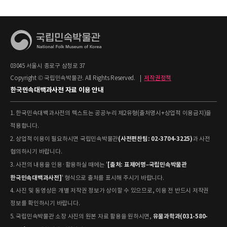
03045 서울시 종로구 삼청로 37
Copyright © 국립민속박물관. All Rights Reserved.
|
저작권정책
한국민속대백과사전 자료 이용 안내
1. 한국민속대백과사전의 텍스트는 공공누리 제2유형(출처명시+상업적 이용금지)을
적용합니다.
(사전편찬팀: 02-3704-3225)
2. 상업적 이용이 필요하시면 국립민속박물관
과 사전
협의하시기 바랍니다.
[출처: 표제어명–국립민속박물관
3. 사전의 내용을 인용·활용하실 때에는 '
한국민속대백과사전]
' 형식으로 출처를 표시해 주시기 바랍니다.
4. 사진 및 동영상은 개별 저작권 정보가 상이할 수 있으므로, 이용 전 반드시 저작권
정보를 확인하시기 바랍니다.
유물과학과(031-580-
5. 국립민속박물관 소장 사진의 원본 자료 활용을 원하시면,