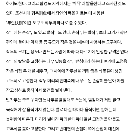
하기도 한다. 그리고 함경도 지역에서는 ‘짝뒤’라 발음한다고 조사된 것도
있다. 조선시대 형옥刑獄에서 죄인의 목을 자르는 데 사용한
‘부질鈇鑕’이란 도구도 작두의 하나로 볼 수 있다.
작두에는 손작두도 있고 발작두도 있다. 손작두는 발작두보다 크기가 작은
편인데 풀이나 약재 등 좀 규모가 작은 것을 써는 데 사용하는 도구이다.
작두의 크기는 용도나 만드는 사람에 따라 다 다르기에 일정한 규격은 없다.
작두의 칼날을 고정하는 나무 밑동을 작두 받침대라 하는데 여기에 고정용
작은 쇠첩 두 개를 세우고, 그 사이에 작두날을 끼워 굽은 쇠못같이 생긴
고두쇠로 고정한다. 작두 머리의 반대쪽에 나무로 된 손잡이를 달아 이를
잡고 상하로 움직여서 물건을 썰어 낸다.
발작두는 주로 Ｙ자형 통나무를 받침대로 쓰는데, 받침대가 제법 굵고
묵직해야 잘 움직이지 않는다. 발로 다질 때마다 움직이면 일하는 데
불편함이 따른다. 다리가 벌어진 쪽의 반대쪽에 칼날 고정점을 만들고
고두쇠를 꽂아 고정한다. 그리고 반대편의 손잡이 쪽에 손잡이 대신에