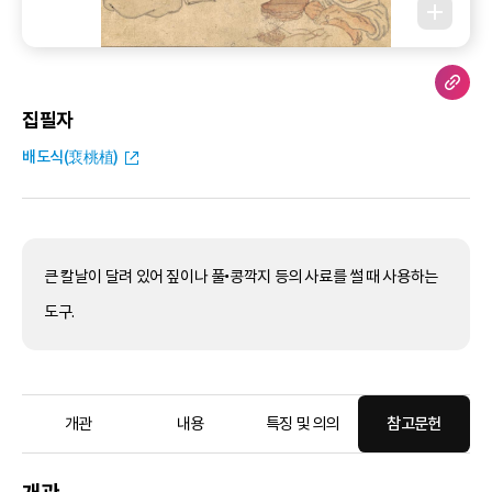
집필자
배도식(裵桃植)
큰 칼날이 달려 있어 짚이나 풀•콩깍지 등의 사료를 썰 때 사용하는
도구.
개관
내용
특징 및 의의
참고문헌