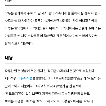
개관
작두는 농가에서 주로 소•말•돼지 등의 가축에게 줄 풀이나 짚•콩깍지 등의
사료를 썰 때 사용한다. 작두는 농가에서만 사용되는 것이 아니고 약재를
다루는 한약방에서도 약재를 썰기 위해 쓰고, 가정에서는 명절에 끓여 먹는
가래떡을 썰 때도 손작두를 이용하였다. 칼로 썰어 내기에는 양이 많아서
팔이 아프기 때문이다.
내용
작두란 말은 옛날에 쓰던 한자 말 작도斫刀에서 나온 것으로 추정된다.
왜냐하면 『
농사직설
農事直說』과 『훈몽자회訓蒙字會』에 ‘작도’라는
말이 보이기 때문이다. 그리고 하위지河緯地가 남긴 유서에도
‘착도錯刀’라는 말이 보인다. 지역에 따라서 독특한 방언의 발음도
보이는데 경상도에서는 ‘짝도’라 하기도 하고, 강원도에서는 ‘짝두’라