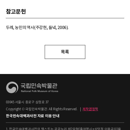
참고문헌
두레, 농민의 역사(주강현, 들녘, 2006).
목록
03045 서울시 종로구 삼청로 37
Copyright © 국립민속박물관. All Rights Reserved.
|
저작권정책
한국민속대백과사전 자료 이용 안내
1. 한국민속대백과사전의 텍스트는 공공누리 제2유형(출처명시+상업적 이용금지)을