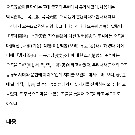
오곡五穀이란 단어는 고대 중국의 문헌에서 유래하였다. 처음에는
백곡百穀, 구곡九穀, 육곡六穀, 오곡 등이 혼용되다가 한나라 때의
문헌에서 오곡으로 장착되었다. 그러나 문헌마다 오곡의 종류는 달랐다.
『주례周禮』 천관天官•질의疾醫에 대한 정현鄭玄의 주석에는 오곡을
마麻(삼), 서黍(기장), 직稷(피), 맥麥(보리), 두豆(콩)라고 하였다. 이에
비해 『맹자孟子』 등문공상滕文公上에 대한 조기趙岐의 주석에는
오곡을 도稻(벼), 서, 직, 맥, 숙菽(콩)이라고 하였다. 우리나라 문헌의 오곡
종류도 시대와 문헌에 따라 약간씩 차이를 보인다. 대체로 벼, 보리, 콩, 밀,
메밀, 기장, 피, 콩, 팥 등의 곡물 중에서 다섯 가지를 선택하여 오곡이라고
불렀다. 또 주식으로 먹을 수 있는 곡물을 통틀어 오곡이라고 부르기도
하였다.
내용