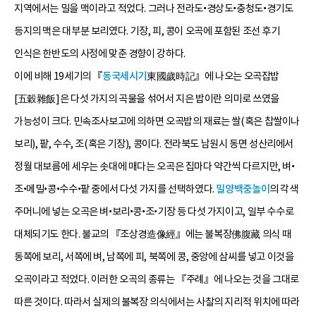
지역에서는 밀을 맥이라고 적었다. 그러나 전라도•경상도•충청도•경기도
등지의 맥은 대부분 보리였다. 기장, 피, 콩이 오곡에 포함된 조선 후기
인식은 한반도의 사정에 맞춘 경향이 강하다.
이에 비해 19세기의 『
동국세시기
東國歲時記』에 나오는 오곡잡밥
[五穀雜飯]은 다섯 가지의 곡물을 섞어서 지은 밥이란 의미로 쓰였을
가능성이 크다. 민속조사보고에 의하면 오곡밥의 재료는 쌀(혹은 찹쌀이나
보리), 팥, 수수, 조(혹은 기장), 콩이다. 전라북도 남원시 동면 성산리에서
정월 대보름에 세우는 솟대에 매다는 오곡은 집마다 약간씩 다르지만, 벼•
조•메밀•콩•수수•팥 중에서 다섯 가지를 선택하였다.
밀양백중놀이
의 각색
주머니에 넣는 오곡은 벼•보리•콩•조•기장 등 다섯 가지이고, 일부 수수로
대체되기도 한다. 불교의 『조상경造像經』에는 불복장佛腹藏 의식 때
동쪽에 보리, 서쪽에 벼, 남쪽에 피, 북쪽에 콩, 중앙에 삼씨를 넣고 이것을
오곡이라고 적었다. 이러한 오곡의 종류는 『주례』에 나오는 것을 그대로
따른 것이다. 따라서 실제의 불복장 의식에서는 사찰의 지리적 위치에 따라