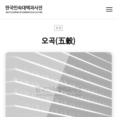
농업
오곡(五穀)