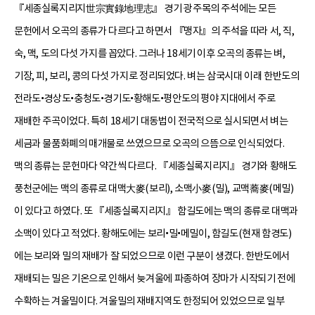
『세종실록지리지世宗實錄地理志』 경기 광주목의 주석에는 모든
문헌에서 오곡의 종류가 다르다고 하면서 『맹자』의 주석을 따라 서, 직,
숙, 맥, 도의 다섯 가지를 꼽았다. 그러나 18세기 이후 오곡의 종류는 벼,
기장, 피, 보리, 콩의 다섯 가지로 정리되었다. 벼는 삼국시대 이래 한반도의
전라도•경상도•충청도•경기도•황해도•평안도의 평야 지대에서 주로
재배한 주곡이었다. 특히 18세기 대동법이 전국적으로 실시되면서 벼는
세금과 물품화폐의 매개물로 쓰였으므로 오곡의 으뜸으로 인식되었다.
맥의 종류는 문헌마다 약간씩 다르다. 『세종실록지리지』 경기와 황해도
풍천군에는 맥의 종류로 대맥大麥(보리), 소맥小麥(밀), 교맥蕎麥(메밀)
이 있다고 하였다. 또 『세종실록지리지』 함길도에는 맥의 종류로 대맥과
소맥이 있다고 적었다. 황해도에는 보리•밀•메밀이, 함길도(현재 함경도)
에는 보리와 밀의 재배가 잘 되었으므로 이런 구분이 생겼다. 한반도에서
재배되는 밀은 기온으로 인해서 늦겨울에 파종하여 장마가 시작되기 전에
수확하는 겨울밀이다. 겨울밀의 재배지역도 한정되어 있었으므로 일부