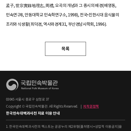
孟子, 世宗實錄地理志, 周禮, 오곡의 개념과 그 중시의 배경(배영동,
민속연구8, 안동대학교 민속학연구소, 1998), 전국•진한시대 음식물의
조리와 식생활(최덕경, 역사와경계31, 부산경남사학회, 1996).
목록
03045 서울시 종로구 삼청로 37
Copyright © 국립민속박물관. All Rights Reserved.
|
저작권정책
한국민속대백과사전 자료 이용 안내
1. 한국민속대백과사전의 텍스트는 공공누리 제2유형(출처명시+상업적 이용금지)을