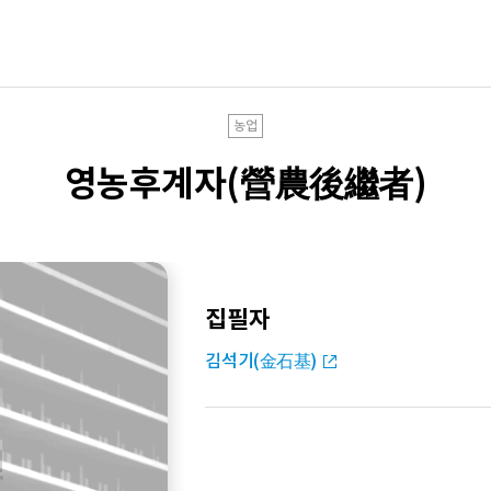
농업
영농후계자(營農後繼者)
집필자
김석기(金石基)