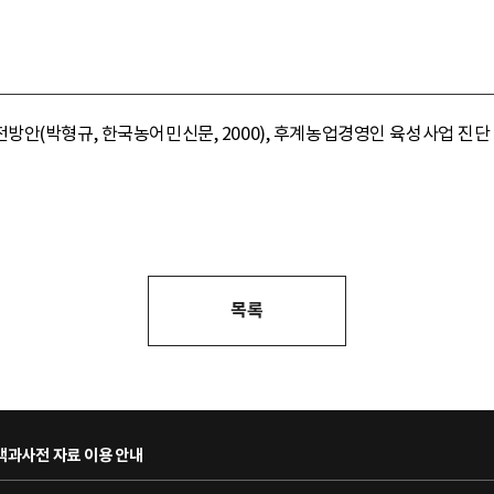
안(박형규, 한국농어민신문, 2000), 후계농업경영인 육성사업 진단 및
목록
과사전 자료 이용 안내