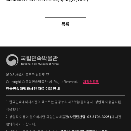
목록
03045 서울시 종로구 삼청로 37
Copyright © 국립민속박물관. All Rights Reserved.
|
저작권정책
한국민속대백과사전 자료 이용 안내
1. 한국민속대백과사전의 텍스트는 공공누리 제2유형(출처명시+상업적 이용금지)을
적용합니다.
(사전편찬팀: 02-3704-3225)
2. 상업적 이용이 필요하시면 국립민속박물관
과 사전
협의하시기 바랍니다.