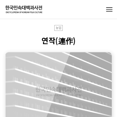
농업
연작(連作)