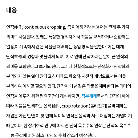
내용
연작連作, continuous cropping, 즉 이어짓기라는 용어는 크게 두 가지
의미로 사용된다. 첫째는 특정한 경작지에서 작물을 교체하거나 순환하는
일 없이 계속해서 같은 작물을 재배하는 농업 방식을 말한다. 이는 대개
단작單作의 경향과 맞물리게 되며, 이로 인해 단작이라는 말이 곧 연작의
의미를 포함한다고 보기도 한다. 그러나 현실적으로는 단작화가 연작화와
분리되지 않는 일이 많다고 하더라도 학술적•사전적 개념으로서는 이를
분리하여 이해할 필요가 있다. 단작이 매년 같은 작물을 재배한다는 의미의
연작을 이루기 위한 필요조건이기는 하지만,
작부체계
로서의 단작이 해에
따라 작물을 달리하는 윤작輪作, crop rotation(돌려짓기)을 배제하는
개념은 아닌 반면 이 첫 번째 의미의 연작은 윤작과 서로 대립하는 개념이기
때문이다. 한 장기추적 연구에 따르면 단작 옥수수의 연작은 단작의 옥수수
—콩 윤작에 비해 최소 10%의 수확 감소가 예상된다.