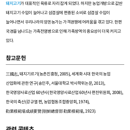
돼지고기
가 대표적인 육류로 자리 잡게 되었다. 하지만 농업개방으로 값싼
돼지고기 수입이 늘어나고 삼겹살에 편중된 소비로 삼겹살 수입이
늘어나면서 우리나라의 양돈농가는 가격경쟁에 어려움을 겪고 있다. 한편
국경을 넘나드는 가축전염병으로 인해 가축방역의 중요성이 더욱 커지고
있다.
참고문헌
三國志, 돼지기르기(농촌진흥청, 2005), 세계화 시대 한국의 농업
산업화에 관한 연구(송인주, 서울대학교 박사학위논문, 2013),
한국영양사료산업 60년사(한국영양사료산업 60년사 편찬위원회, 2008),
한국의 축산(강규열 편, 농업협동조합중앙회, 1974),
勸業模範場成績要覽(朝鮮總督部 勸業模範場, 1923).
관련 콘텐츠