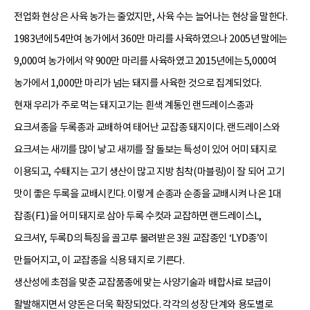
전업화 현상은 사육 농가는 줄었지만, 사육 수는 늘어나는 현상을 말한다.
1983년에 54만여 농가에서 360만 마리를 사육하였으나 2005년 말에는
9,000여 농가에서 약 900만 마리를 사육하였고 2015년에는 5,000여
농가에서 1,000만 마리가 넘는 돼지를 사육한 것으로 집계되었다.
현재 우리가 주로 먹는 돼지고기는 흰색 계통인 랜드레이스종과
요크셔종을 두록종과 교배하여 태어난 교잡종 돼지이다. 랜드레이스와
요크셔는 새끼를 많이 낳고 새끼를 잘 돌보는 특성이 있어 어미 돼지로
이용되고, 수퇘지는 고기 생산이 많고 지방 침착(마블링)이 잘 되어 고기
맛이 좋은 두록을 교배시킨다. 이렇게 순종과 순종을 교배시켜 나온 1대
잡종(F1)을 어미 돼지로 삼아 두록 수컷과 교잡하면 랜드레이스L,
요크셔Y, 두록D의 특징을 골고루 물려받은 3원 교잡종인 ‘LYD종’이
만들어지고, 이 교잡종을 식용 돼지로 기른다.
생산성에 초점을 맞춘 교잡품종에 맞는 사양기술과 배합사료 보급이
활발해지면서 양돈은 더욱 확장되었다. 각각의 성장 단계와 용도별로