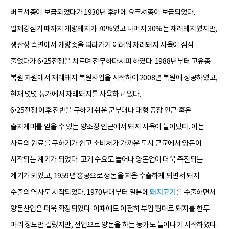
버크셔종이 보급되었다가 1930년 후반에 요크셔종이 보급되었다.
일제강점기 때까지 개량돼지가 70%였고 나머지 30%는 재래돼지였지만,
생산성 측면에서 개량종을 따라가기 어려워 재래돼지 사육이 점점
줄었다가 6•25전쟁을 치르며 전무하다시피 하였다. 1988년부터 고유종
복원 차원에서 재래돼지 복원사업을 시작하여 2008년 복원에 성공하였고,
현재 몇몇 농가에서 재래돼지를 사육하고 있다.
6•25전쟁 이후 잔반을 구하기 쉬운 군부대나 대형 공장 인근 혹은
술지게미를 얻을 수 있는 양조장 인근에서 돼지 사육이 늘어났다. 이는
사료의 원료를 구하기가 쉽고 소비처가 가까운 도시 근교에서 양돈이
시작되는 계기가 되었다. 고기 수요도 늘어나 양돈업이 더욱 촉진되는
계기가 되었고, 1959년 홍콩으로 생돈을 처음 수출하게 되면서 돼지
수출의 역사도 시작되었다. 1970년대부터 일본에
돼지고기
를 수출하면서
양돈산업은 더욱 확장되었다. 이때에도 여전히 부업 형태로 돼지를 한두
마리 정도만 길렀지만, 전업으로 양돈을 하는 농가도 늘어나기 시작하였다.