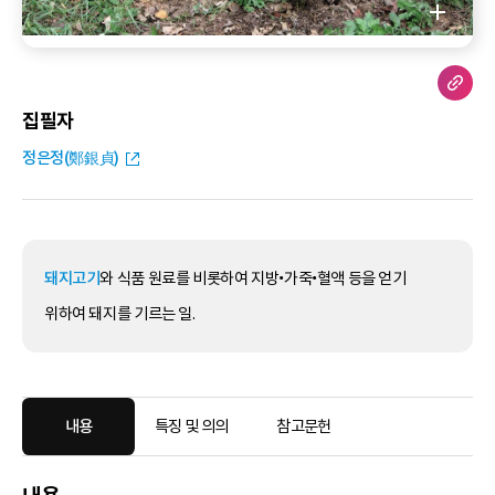
집필자
정은정(鄭銀貞)
돼지고기
와 식품 원료를 비롯하여 지방•가죽•혈액 등을 얻기
위하여 돼지를 기르는 일.
내용
특징 및 의의
참고문헌