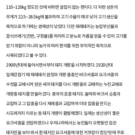
110~120㎏ 정도인 것에 비하면 살집이 없는 편이다. 다 자란 성돈의
무게가 22.5~26.5㎏에 불과하여 고기 수율이 매우 낮아 고기 생산을
목적으로 하기에는 경제성이 낮았다. 다만 재래돼지는 농업부산물과
음식쓰레기(잔반, 구정물)를 처리하고 분뇨로 거름을 얻을 수 있어 고기를
얻기 위함이 아니라 농가의 여러 편의를 위한 부차적인 목적으로
사육되었다고 볼 수 있다.
1900년대에 들어서면서부터 돼지 개량을 시작하였다. 1920년대
일제강점기 때 재래돼지 암컷과 개량 품종인 버크셔종과 요크셔종의
수컷을 교배시켜 얻은 새끼 돼지를 다시 개량종과 교배하는 누진교배로
개량종 돼지를 만들어 갔다. 중국의 호종 돼지도 들여와 버크셔 순종과
교잡하고 그 잡종을 다시 재래종과 교잡하여 이대 잡종을 만드는
시도에까지 이르는 등 돼지 개량이 활발해졌다. 일제는 생산성이 좋은
요크셔종을 권업하였으나 우리나라에서는 농민들이 오랫동안 검은
돼지만을 보아 와서 흰 돼지인 요크셔종에 대한 거부감이 컸던 탓에 주로