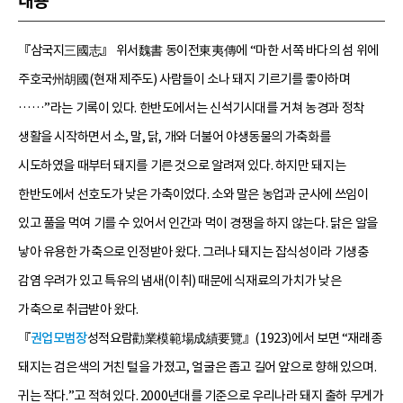
내용
『삼국지三國志』 위서魏書 동이전東夷傳에 “마한 서쪽 바다의 섬 위에
주호국州胡國(현재 제주도) 사람들이 소나 돼지 기르기를 좋아하며
……”라는 기록이 있다. 한반도에서는 신석기시대를 거쳐 농경과 정착
생활을 시작하면서 소, 말, 닭, 개와 더불어 야생동물의 가축화를
시도하였을 때부터 돼지를 기른 것으로 알려져 있다. 하지만 돼지는
한반도에서 선호도가 낮은 가축이었다. 소와 말은 농업과 군사에 쓰임이
있고 풀을 먹여 기를 수 있어서 인간과 먹이 경쟁을 하지 않는다. 닭은 알을
낳아 유용한 가축으로 인정받아 왔다. 그러나 돼지는 잡식성이라 기생충
감염 우려가 있고 특유의 냄새(이취) 때문에 식재료의 가치가 낮은
가축으로 취급받아 왔다.
『
권업모범장
성적요람勸業模範場成績要覽』(1923)에서 보면 “재래종
돼지는 검은색의 거친 털을 가졌고, 얼굴은 좁고 길어 앞으로 향해 있으며.
귀는 작다.”고 적혀 있다. 2000년대를 기준으로 우리나라 돼지 출하 무게가