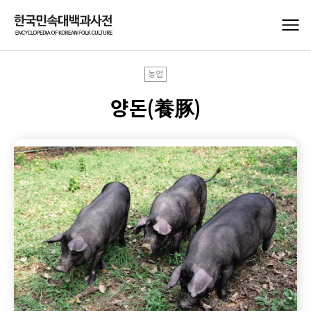
농업
양돈(養豚)