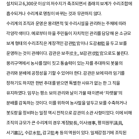
설치되고 6,300곳 이상의 저수지가 축조되면서 종래의 보계가 수리조합에
흡수되거나 수리계로 명칭이 바뀌는 것과 무관하지 않다.
수리계의 조직과 운영은 몽리면적 및 수리시설을 관리하는 주체에 따라
각양각색이다. 예로부터 마을 주민들이 자치적인 관리를 담당해 온 소규모
보계 형태의 수리조직은 계장격인 감관監官이나 도감都監을 두고 보를
운영하는 것이 관례이다. 감관은 보주洑主, 보감관洑監官으로도 불린다.
몽리구역에서 농사를 많이 짓고 통솔력이 있는 자를 추대하되 봇물의
관리와 분배에 공정성을 기할 수 있어야 한다. 감관은 보에 따라 임기를
정하기도 하지만 한번 추대를 받으면 특별한 사유가 없는 한 그 직을
유지하였다. 임무는 평소 보의 관리와 날이 가물 때 이른바 ‘차롓물’의
분배를 감독하는 것이다. 이를 위하여 농사철을 앞두고 보를 수축하거나
봇도랑을 정비하는 일정 역시 전적으로 감관의 소관 사항이었다. 이에 비해
조직의 규모가 큰 수리계의 경우 계장契長, 이사理事, 평의원平議員,
서기書記, 수감水監, 감고監考 등의 역원이 있다. 일제강점기에 조직된