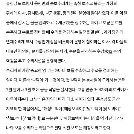
충청남도 보령시 웅천면의 중보수리계는 속칭 보주로 불리는 계장의
휘하에 이사, 감시監視, 보군洑軍, 평의원이 운영에 참여하였다. 이들 역원
중에서 감시는 물을 관리하고 수세水稅를 징수하는 자이고 보군은 보를
수축하고 수로를 정비할 때 수리를 전담하는 일꾼을 말한다. 과거 당진의
연제수리계 역시 수장인 계장을 비롯하여 운영에 참여하는 이사, 각 마을의
대표인 평의원, 문서를 담당하는 서기, 수문을 관리하는 수감水監 등의
역원을 두고 수리시설을 운영하였다.
수리계의 가장 중요한 임무는 해마다 보를 수축하고 수로를 정비하는
일이다. 이른바 ‘보막이’가 그것이다. 첫 보막이는 농사철이 도래하는 음력
2월 말이나 3월 초에 공동 작업을 실시한다. 보통 연중 3~4차례의 보막이가
이루어지는데 그 방식은 지역에 따라 다소 차이가 있다. 충청남도 금산
지역의 한 마을에서는 ‘해장보맥이(해장보막이)’ ‘낮보맥이(낮보막이)’
‘참보맥이(참보막이)’로 구분한다. ‘해장보맥이’는 아침을 먹기 전에 잠시
나와 보를 수리하는 작업으로 일명 식전보 또는 해장보라고 한다.