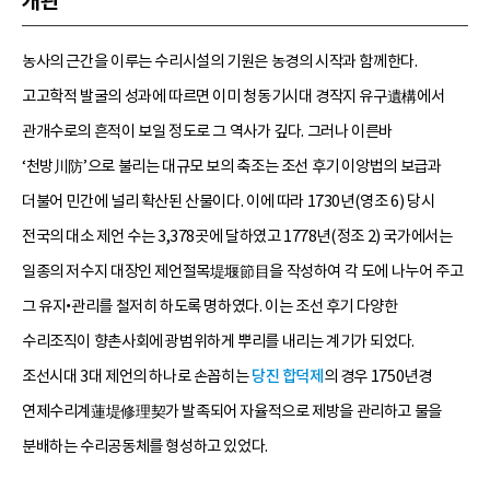
개관
농사의 근간을 이루는 수리시설의 기원은 농경의 시작과 함께한다.
고고학적 발굴의 성과에 따르면 이미 청동기시대 경작지 유구遺構에서
관개수로의 흔적이 보일 정도로 그 역사가 깊다. 그러나 이른바
‘천방川防’으로 불리는 대규모 보의 축조는 조선 후기 이앙법의 보급과
더불어 민간에 널리 확산된 산물이다. 이에 따라 1730년(영조 6) 당시
전국의 대소 제언 수는 3,378곳에 달하였고 1778년(정조 2) 국가에서는
일종의 저수지 대장인 제언절목堤堰節目을 작성하여 각 도에 나누어 주고
그 유지•관리를 철저히 하도록 명하였다. 이는 조선 후기 다양한
수리조직이 향촌사회에 광범위하게 뿌리를 내리는 계기가 되었다.
조선시대 3대 제언의 하나로 손꼽히는
당진 합덕제
의 경우 1750년경
연제수리계蓮堤修理契가 발족되어 자율적으로 제방을 관리하고 물을
분배하는 수리공동체를 형성하고 있었다.