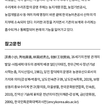
수리계와 수리조합의 운영 주체는 농지개량조합, 농업기반공사,
농업개발공사 등 여러 차례 명칭이 바뀐 끝에 한국농어촌공사 산하의 각
지부에 소속되어 있다. 이러한 과정을 거치면서 기존의 보계와 수리계는
흡수되거나 통폐합되어 본래의 기능을 잃어가고 있다.
참고문헌
課農小抄, 輿地圖書, 林園經濟志, 朝鮮王朝實錄, 16세기의 천방 관개의
발달-사림세력 대두의 경제적 배경 일단(이태진, 한우근박사 정년기념
사학논총, 지식산업사, 1981), 당진 합덕제의 운영과 농경유산으로서의
가치와 의미(강성복•박종익, 남도민속연구39, 남도민속학회, 2019), 보령
성동리 중보수리계 연구(황의호, 마을생활, 한국문화원연합회, 민속원,
2010), 진악산 기슭에 꽃피운 천년의 터전(이해준•강성복, 금산문화원,
2006), 한국민족문화대백과사전(encykorea.aks.ac.kr).