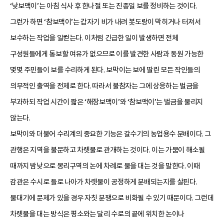
‘낮보맥이’는 아침 식사 후 한나절 또는 진종일 보를 정비하는 것이다.
그런가 하면 ‘참보맥이’는 갑자기 비가 내려 봇도랑이 막히거나 터져서
보수하는 작업을 일컫는다. 이처럼 긴급한 일이 발생하면 전체
구성원들에게 통보할 여유가 없으므로 이를 발견한 사람과 동원 가능한
몇몇 주민들이 보를 수리하게 된다. 보막이는 보에 딸린 모든 작인들의
의무적인 출역을 전제로 한다. 따라서 불참자는 그에 상응하는 벌금을
부과하되 작업 시간이 짧은 ‘해장보맥이’와 ‘참보맥이’는 벌금을 물리지
않는다.
보막이와 더불어 수리계의 중요한 기능은 갈수기의 농업용수 분배이다. 그
관행은 지역을 불문하고 차롓물로 관개하는 것이다. 이는 가뭄이 해소될
때까지 밤낮으로 몽리구역의 논에 차례로 물을 대는 것을 말한다. 이때
감관은 수시로 들로 나아가 차롓물이 공정하게 분배되는지를 살핀다.
물대기에 문제가 있을 경우 자칫 분쟁으로 비화될 수 있기 때문이다. 그런데
차롓물을 대는 방식은 평소와는 달리 수로의 끝에 위치한 논이나