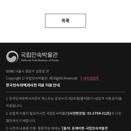
목록
03045 서울시 종로구 삼청로 37
Copyright © 국립민속박물관. All Rights Reserved.
|
저작권정책
한국민속대백과사전 자료 이용 안내
1. 한국민속대백과사전의 텍스트는 공공누리 제2유형(출처명시+상업적 이용금지)을
적용합니다.
(사전편찬팀: 02-3704-3225)
2. 상업적 이용이 필요하시면 국립민속박물관
과 사전
협의하시기 바랍니다.
[출처: 표제어명–국립민속박물관
3. 사전의 내용을 인용·활용하실 때에는 '