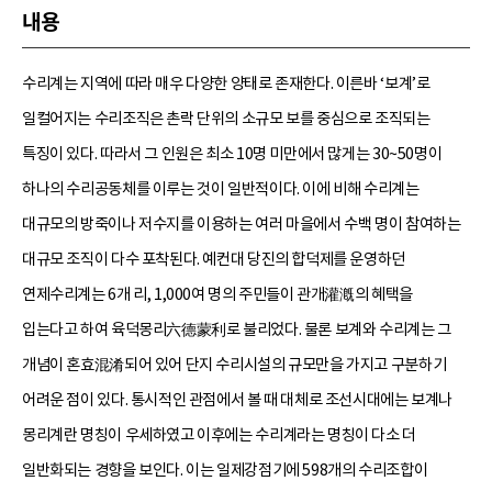
내용
수리계는 지역에 따라 매우 다양한 양태로 존재한다. 이른바 ‘보계’로
일컬어지는 수리조직은 촌락 단위의 소규모 보를 중심으로 조직되는
특징이 있다. 따라서 그 인원은 최소 10명 미만에서 많게는 30~50명이
하나의 수리공동체를 이루는 것이 일반적이다. 이에 비해 수리계는
대규모의 방죽이나 저수지를 이용하는 여러 마을에서 수백 명이 참여하는
대규모 조직이 다수 포착된다. 예컨대 당진의 합덕제를 운영하던
연제수리계는 6개 리, 1,000여 명의 주민들이 관개灌漑의 혜택을
입는다고 하여 육덕몽리六德蒙利로 불리었다. 물론 보계와 수리계는 그
개념이 혼효混淆되어 있어 단지 수리시설의 규모만을 가지고 구분하기
어려운 점이 있다. 통시적인 관점에서 볼 때 대체로 조선시대에는 보계나
몽리계란 명칭이 우세하였고 이후에는 수리계라는 명칭이 다소 더
일반화되는 경향을 보인다. 이는 일제강점기에 598개의 수리조합이