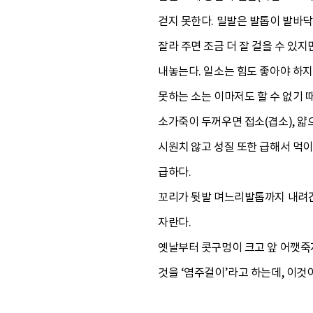
걷지 못한다. 밀발은 발톱이 발바닥
잘라 주면 조금 더 잘 걸을 수 있
내놓는다. 일소는 힘도 좋아야 하지
못하는 소는 이마저도 할 수 없기 
소가죽이 두꺼우면 접소(겹소), 얇
시원치 않고 성질 또한 급해서 먹
급하다.
꼬리가 뒷발 며느리발톱까지 내려간
자란다.
옛날부터 콧구멍이 크고 앞 어깻죽지
것을 ‘염주걸이’라고 하는데, 이것