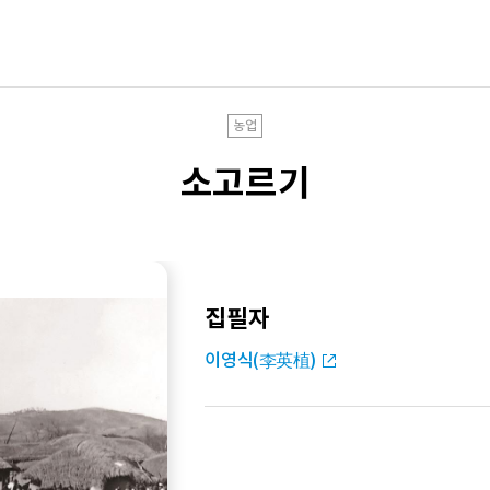
농업
소고르기
집필자
이영식(李英植)