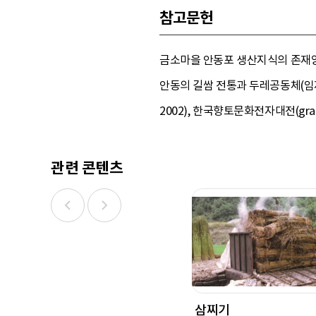
참고문헌
금소마을 안동포 생산지식의 존재양상(
안동의 길쌈 전통과 두레공동체(임재
2002), 한국향토문화전자대전(grandc
관련 콘텐츠
삼찌기