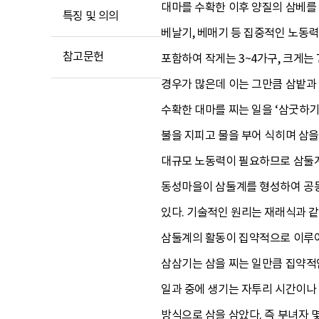
대마를 수확한 이후 양질의 삼베를 
특징 및 의의
베날기, 베매기 등 집중적인 노동
참고문헌
포함하여 작게는 3~4가구, 크게는
경우가 많은데 이는 그만큼 삼밭과
수확한 대마를 찌는 일을 ‘삼굿하기
불을 지피고 물을 부어 식히며 삼을
대규모 노동력이 필요하므로 삼둘계
동성마을이 삼둘계를 형성하여 공동
있다. 기술적인 원리는 재래식과 같
삼둘계의 활동이 집약적으로 이루어지
삼삼기는 삼을 찌는 일만큼 집약적
일과 중에 생기는 자투리 시간이나
방식으로 삼을 삼았다. 즉 부녀자 