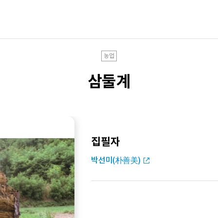
농업
삼둘계
집필자
박선미(朴善美)