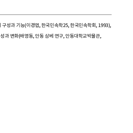
구성과 기능(이경엽, 한국민속학25, 한국민속학회, 1993),
형성과 변화(배영동, 안동 삼베 연구, 안동대학교박물관,