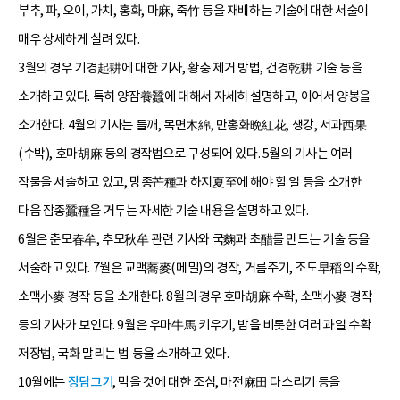
부추, 파, 오이, 가치, 홍화, 마麻, 죽竹 등을 재배하는 기술에 대한 서술이
매우 상세하게 실려 있다.
3월의 경우 기경起耕에 대한 기사, 황충 제거 방법, 건경乾耕 기술 등을
소개하고 있다. 특히 양잠養蠶에 대해서 자세히 설명하고, 이어서 양봉을
소개한다. 4월의 기사는 들깨, 목면木綿, 만홍화晩紅花, 생강, 서과西果
(수박), 호마胡麻 등의 경작법으로 구성되어 있다. 5월의 기사는 여러
작물을 서술하고 있고, 망종芒種과 하지夏至에 해야 할 일 등을 소개한
다음 잠종蠶種을 거두는 자세한 기술 내용을 설명하고 있다.
6월은 춘모春牟, 추모秋牟 관련 기사와 국麴과 초醋를 만드는 기술 등을
서술하고 있다. 7월은 교맥蕎麥(메밀)의 경작, 거름주기, 조도早稻의 수확,
소맥小麥 경작 등을 소개한다. 8월의 경우 호마胡麻 수확, 소맥小麥 경작
등의 기사가 보인다. 9월은 우마牛馬 키우기, 밤을 비롯한 여러 과일 수확
저장법, 국화 말리는 법 등을 소개하고 있다.
10월에는
장담그기
, 먹을 것에 대한 조심, 마전麻田 다스리기 등을