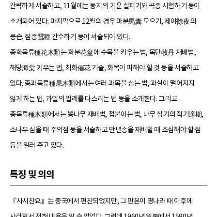
간략하게 서술하고, 11월에는 동지의 기운 살피기와 곡종 시험하기 등이
소개되어 있다. 마지막으로 12월의 경우 마분馬糞 모으기, 제야除夜의
풍습, 잠종蠶種 간수하기 등이 서술되어 있다.
종화목류種花木類는 화분花盆에 수목을 키우는 법, 목단牧丹 재배법,
해당海棠 키우는 법, 최화催花 기술, 화목이 피해야 할 것 등을 서술하고
있다. 종과목류種果木類에서는 여러 과목을 심는 법, 과실이 떨어지지
않게 하는 법, 과일의 벌레를 다스리는 법 등을 소개한다. 그리고
종목류種木類에서는 뽕나무 재배법, 접붙이는 법, 나무 심기의 적기適期,
소나무 심을 때 주의점 등을 서술하고 만년송을 재배할 때 조심해야 할 점
등을 일러 주고 있다.
특징 및 의의
『사시찬요』는 중국에서 편찬되었지만, 그 판본이 명나라 때 이후에
사라져서 전혀 내용을 알 수 없었다. 그런데 1960년 일본에서 1590년