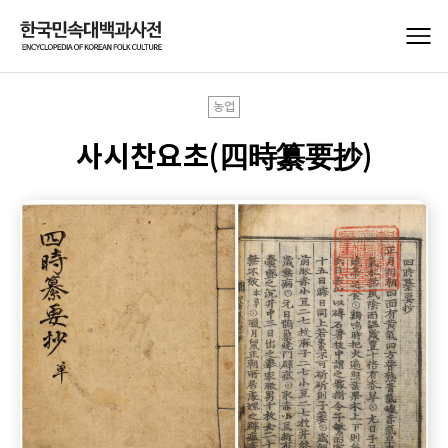
농업
사시찬요초(四時纂要抄)