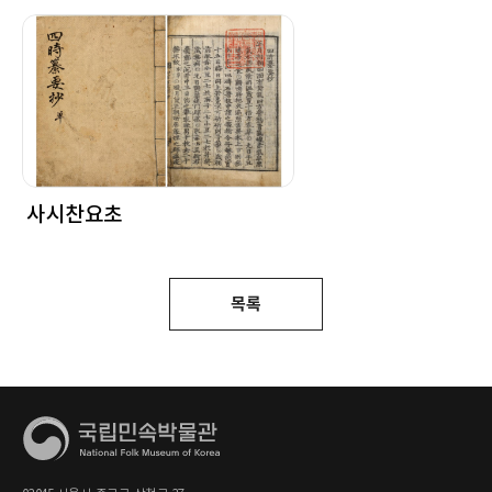
사시찬요초
목록