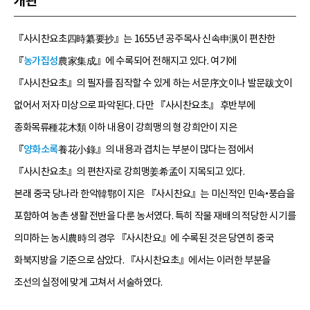
개관
『사시찬요초四時纂要抄』는 1655년 공주목사 신속申洬이 편찬한
『
농가집성
農家集成』에 수록되어 전해지고 있다. 여기에
『사시찬요초』의 필자를 짐작할 수 있게 하는 서문序文이나 발문跋文이
없어서 저자 미상으로 파악된다. 다만 『사시찬요초』 후반부에
종화목류種花木類 이하 내용이 강희맹의 형 강희안이 지은
『
양화소록
養花小錄』의 내용과 겹치는 부분이 많다는 점에서
『사시찬요초』의 편찬자로 강희맹姜希孟이 지목되고 있다.
본래 중국 당나라 한악韓鄂이 지은 『사시찬요』는 미신적인 민속•풍습을
포함하여 농촌 생활 전반을 다룬 농서였다. 특히 작물 재배의 적당한 시기를
의미하는 농시農時의 경우 『사시찬요』에 수록된 것은 당연히 중국
화북지방을 기준으로 삼았다. 『사시찬요초』에서는 이러한 부분을
조선의 실정에 맞게 고쳐서 서술하였다.