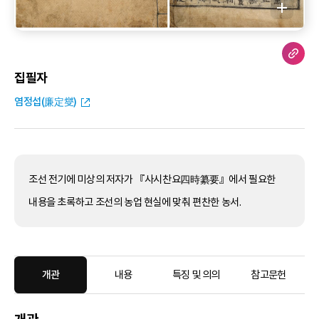
집필자
염정섭(廉定燮)
조선 전기에 미상의 저자가 『사시찬요四時纂要』에서 필요한
내용을 초록하고 조선의 농업 현실에 맞춰 편찬한 농서.
개관
내용
특징 및 의의
참고문헌