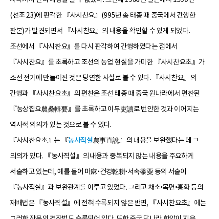
(선조 23)에 판각한 『사시찬요』(995년 송 태종 때 중국에서 간행한
판본)가 발견되면서 『사시찬요』의 내용을 확인할 수 있게 되었다.
조선에서 『사시찬요』를 다시 판각하여 간행하였다는 점에서
『사시찬요』를 초록하고 조선의 농업 현실을 가미한 『사시찬요초』가
조선 전기에 만들어진 것은 당연한 사실로 볼 수 있다. 『사시찬요』의
간행과 『사시찬요초』의 편찬은 조선 태종 때 중국 원나라에서 편찬된
『농상집요農桑輯要』를 초록하고 이두吏讀로 번안한 것과 이어지는
역사적 의의가 있는 것으로 볼 수 있다.
『사시찬요초』는 『
농사직설
農事直說』의 내용을 보완했다는 데 그
의의가 있다. 『농사직설』의 내용과 중복되지 않는 내용을 주요하게
서술하고 있는데, 예를 들어 마麻•건경乾耕•서속黍粟 등의 서술이
『농사직설』과 보완관계를 이루고 있었다. 그리고 채소•목면•홍화 등의
재배법은 『농사직설』에 전혀 수록되지 않은 반면, 『사시찬요초』에는
그러한 작물의 경작법도 수록되어 있다. 또한 중국 당나라 한악이 지은