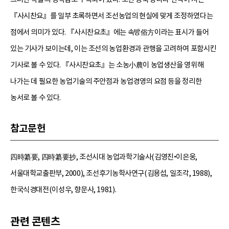
『사시찬요』를 일부 초록하면서 조선농업의 현실에 맞게 조정하였다는
점에서 의미가 있다. 『사시찬요초』에는 속방俗方이라는 표시가 들어
있는 기사가 보이는데, 이는 조선의 농업환경과 관행을 고려하여 포함시킨
기사로 볼 수 있다. 『사시찬요초』는 소농小農이 농업생산을 영위해
나가는 데 필요한 농업기술의 주안점과 농업경영의 요점 등을 정리한
농서로 볼 수 있다.
참고문헌
四時纂要, 四時纂要抄, 조선시대 농업과학기술사(김영진•이은웅,
서울대학교출판부, 2000), 조선후기농학사연구(김용섭, 일조각, 1988),
한국식경대전(이성우, 향문사, 1981).
관련 콘텐츠